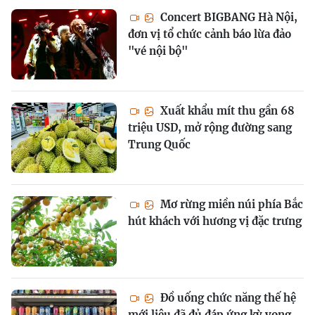
Concert BIGBANG Hà Nội,
đơn vị tổ chức cảnh báo lừa đảo
"vé nội bộ"
Xuất khẩu mít thu gần 68
triệu USD, mở rộng đường sang
Trung Quốc
Mơ rừng miền núi phía Bắc
hút khách với hương vị đặc trưng
Đồ uống chức năng thế hệ
mới liệu đã đủ đáp ứng kỳ vọng