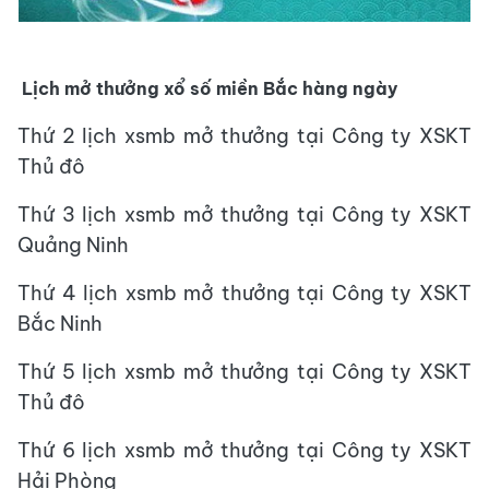
Lịch mở thưởng xổ số miền Bắc hàng ngày
Thứ 2 lịch xsmb mở thưởng tại Công ty XSKT
Thủ đô
Thứ 3 lịch xsmb mở thưởng tại Công ty XSKT
Quảng Ninh
Thứ 4 lịch xsmb mở thưởng tại Công ty XSKT
Bắc Ninh
Thứ 5 lịch xsmb mở thưởng tại Công ty XSKT
Thủ đô
Thứ 6 lịch xsmb mở thưởng tại Công ty XSKT
Hải Phòng