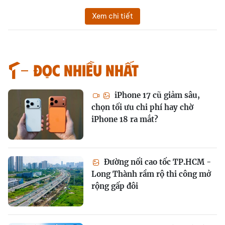
Xem chi tiết
Đọc nhiều nhất
iPhone 17 cũ giảm sâu,
chọn tối ưu chi phí hay chờ
iPhone 18 ra mắt?
Đường nối cao tốc TP.HCM -
Long Thành rầm rộ thi công mở
rộng gấp đôi