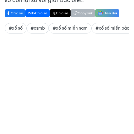
số còn lại so với giải Đặc biệt.
Chia sẻ
Chia sẻ
Chia sẻ
Copy link
Theo dõi
#xổ số
#xsmb
#xổ số miền nam
#xổ số miền bắc