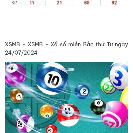
XSMB - XSMB - Xổ số miền Bắc thứ Tư ngày
24/07/2024