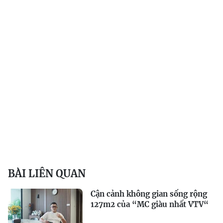
BÀI LIÊN QUAN
Cận cảnh không gian sống rộng
127m2 của “MC giàu nhất VTV“