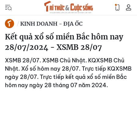
KINH DOANH - ĐỊA ỐC
Kết quả xổ số miền Bắc hôm nay
28/07/2024 - XSMB 28/07
XSMB 28/07. XSMB Chủ Nhật. KQXSMB Chủ
Nhật. Xổ số hôm nay 28/07. Trực tiếp KQXSMB
ngày 28/07. Trực tiếp kết quả xổ số miền Bắc
hôm nay ngày 28 tháng 07 năm 2024.