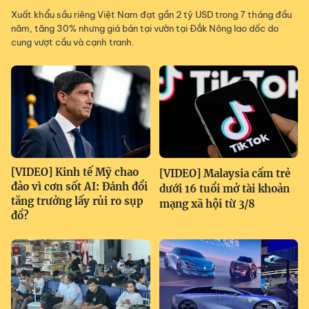
Xuất khẩu sầu riêng Việt Nam đạt gần 2 tỷ USD trong 7 tháng đầu
năm, tăng 30% nhưng giá bán tại vườn tại Đắk Nông lao dốc do
cung vượt cầu và cạnh tranh.
[VIDEO] Kinh tế Mỹ chao
[VIDEO] Malaysia cấm trẻ
đảo vì cơn sốt AI: Đánh đổi
dưới 16 tuổi mở tài khoản
tăng trưởng lấy rủi ro sụp
mạng xã hội từ 3/8
đổ?