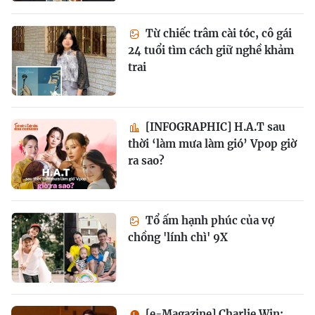
Từ chiếc trâm cài tóc, cô gái
24 tuổi tìm cách giữ nghề khảm
trai
[INFOGRAPHIC] H.A.T sau
thời ‘làm mưa làm gió’ Vpop giờ
ra sao?
Tổ ấm hạnh phúc của vợ
chồng 'lính chì' 9X
[e-Magazine] Charlie Win: