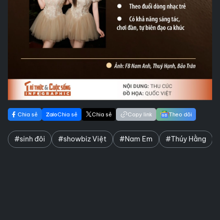
Chia sẻ
Chia sẻ
Chia sẻ
Copy link
Theo dõi
#sinh đôi
#showbiz Việt
#Nam Em
#Thúy Hằng