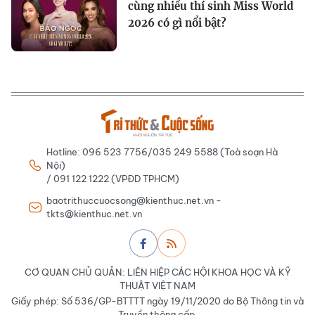
cùng nhiều thí sinh Miss World
2026 có gì nổi bật?
Hotline: 096 523 7756/035 249 5588 (Toà soạn Hà
Nội)
/ 091 122 1222 (VPĐD TPHCM)
baotrithuccuocsong@kienthuc.net.vn -
tkts@kienthuc.net.vn
CƠ QUAN CHỦ QUẢN: LIÊN HIỆP CÁC HỘI KHOA HỌC VÀ KỸ
THUẬT VIỆT NAM
Giấy phép: Số 536/GP-BTTTT ngày 19/11/2020 do Bộ Thông tin và
Truyền thông cấp.