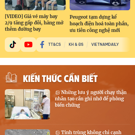
[VIDEO] Giá vé máy bay
Peugeot tạm dựng kế
2/9 tăng gấp đôi, hãng mở
hoạch điện hoá toàn phần,
thêm đường bay
ưu tiên công nghệ mới
TT&CS
KH & ĐS
VIETNAMDAILY
KIẾN THỨC CẦN BIẾT
Những lưu ý người chạy thận
nhân tạo cần ghi nhớ để phòng
biến chứng
Tinh trùng không chỉ cạnh