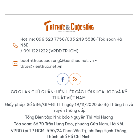
Hotline: 096 523 7756/035 249 5588 (Toà soạn Hà
Nội)
/ 091 122 1222 (VPĐD TPHCM)
baotrithuccuocsong@kienthuc.net.vn -
tkts@kienthuc.net.vn
CƠ QUAN CHỦ QUẢN: LIÊN HIỆP CÁC HỘI KHOA HỌC VÀ KỸ
THUẬT VIỆT NAM
Giấy phép: Số 536/GP-BTTTT ngày 19/11/2020 do Bộ Thông tin và
Truyền thông cấp.
Tổng Biên tập: Nhà báo Nguyễn Thị Mai Hương
Tòa soạn: Số 70 Trần Hưng Đạo, phường Cửa Nam, Hà Nội.
VPĐD tại TP.HCM: 590/24 Phan Văn Trị, phường Hạnh Thông,
Thành phố Hồ Chí Minh.