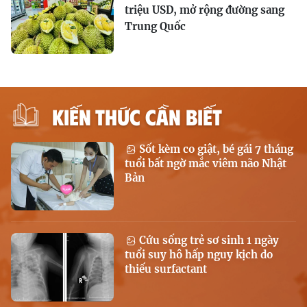
triệu USD, mở rộng đường sang
Trung Quốc
KIẾN THỨC CẦN BIẾT
Sốt kèm co giật, bé gái 7 tháng
tuổi bất ngờ mắc viêm não Nhật
Bản
Cứu sống trẻ sơ sinh 1 ngày
tuổi suy hô hấp nguy kịch do
thiếu surfactant