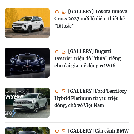
[GALLERY] Toyota Innova
Cross 2027 mới lộ diện, thiết kế
"lột xác"
[GALLERY] Bugatti
Destrier triệu đô "thửa" riêng
cho đại gia mê động cơ W16
[GALLERY] Ford Territory
Hybrid Platinum từ 710 triệu
đồng, chờ về Việt Nam
[GALLERY] Cận cảnh BMW