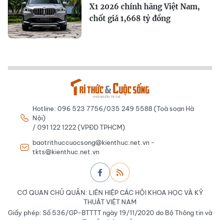
X1 2026 chính hãng Việt Nam,
chốt giá 1,668 tỷ đồng
Hotline: 096 523 7756/035 249 5588 (Toà soạn Hà
Nội)
/ 091 122 1222 (VPĐD TPHCM)
baotrithuccuocsong@kienthuc.net.vn -
tkts@kienthuc.net.vn
CƠ QUAN CHỦ QUẢN: LIÊN HIỆP CÁC HỘI KHOA HỌC VÀ KỸ
THUẬT VIỆT NAM
Giấy phép: Số 536/GP-BTTTT ngày 19/11/2020 do Bộ Thông tin và