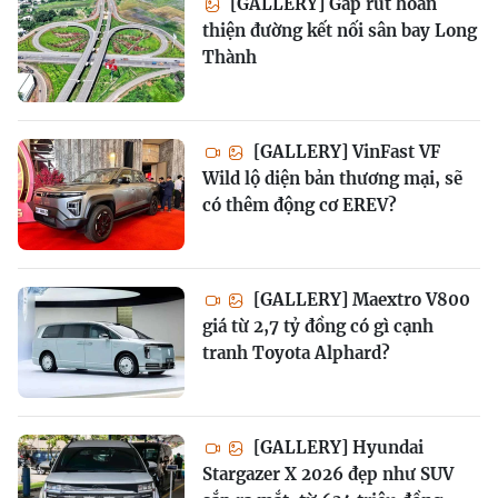
[GALLERY] Gấp rút hoàn
thiện đường kết nối sân bay Long
Thành
[GALLERY] VinFast VF
Wild lộ diện bản thương mại, sẽ
có thêm động cơ EREV?
[GALLERY] Maextro V800
giá từ 2,7 tỷ đồng có gì cạnh
tranh Toyota Alphard?
[GALLERY] Hyundai
Stargazer X 2026 đẹp như SUV