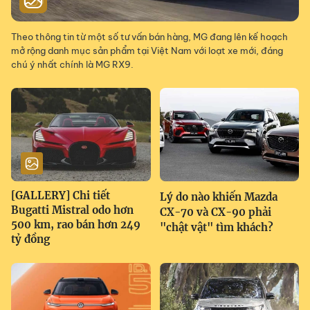
Theo thông tin từ một số tư vấn bán hàng, MG đang lên kế hoạch
mở rộng danh mục sản phẩm tại Việt Nam với loạt xe mới, đáng
chú ý nhất chính là MG RX9.
[GALLERY] Chi tiết
Lý do nào khiến Mazda
Bugatti Mistral odo hơn
CX-70 và CX-90 phải
500 km, rao bán hơn 249
"chật vật" tìm khách?
tỷ đồng