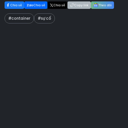
Chia sẻ
Chia sẻ
Chia sẻ
Copy link
Theo dõi
#container
#sự cố