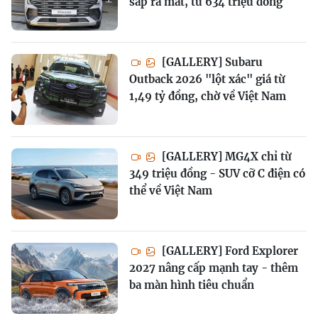
sắp ra mắt, từ 634 triệu đồng
[GALLERY] Subaru
Outback 2026 "lột xác" giá từ
1,49 tỷ đồng, chờ về Việt Nam
[GALLERY] MG4X chỉ từ
349 triệu đồng - SUV cỡ C điện có
thể về Việt Nam
[GALLERY] Ford Explorer
2027 nâng cấp mạnh tay - thêm
ba màn hình tiêu chuẩn