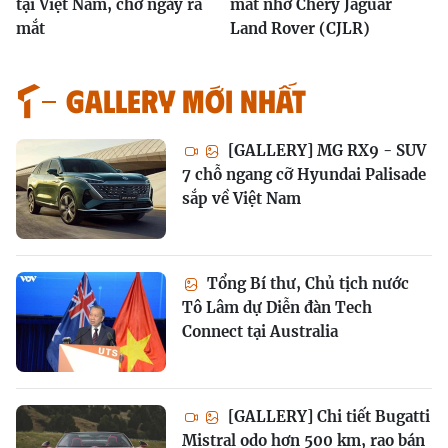
tại Việt Nam, chờ ngày ra
mắt nhờ Chery Jaguar
mắt
Land Rover (CJLR)
GALLERY MỚI NHẤT
[GALLERY] MG RX9 - SUV
7 chỗ ngang cỡ Hyundai Palisade
sắp về Việt Nam
Tổng Bí thư, Chủ tịch nước
Tô Lâm dự Diễn đàn Tech
Connect tại Australia
[GALLERY] Chi tiết Bugatti
Mistral odo hơn 500 km, rao bán