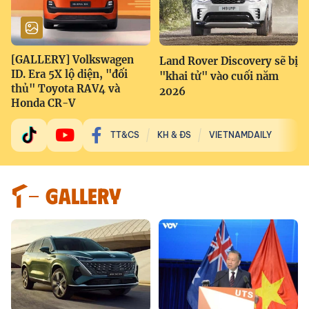
[GALLERY] Volkswagen
Land Rover Discovery sẽ bị
ID. Era 5X lộ diện, "đối
"khai tử" vào cuối năm
thủ" Toyota RAV4 và
2026
Honda CR-V
TT&CS
KH & ĐS
VIETNAMDAILY
GALLERY