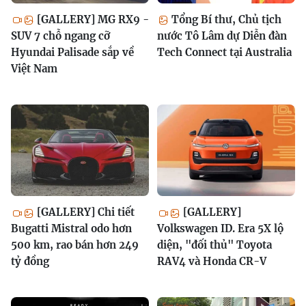
[GALLERY] MG RX9 -
Tổng Bí thư, Chủ tịch
SUV 7 chỗ ngang cỡ
nước Tô Lâm dự Diễn đàn
Hyundai Palisade sắp về
Tech Connect tại Australia
Việt Nam
[GALLERY] Chi tiết
[GALLERY]
Bugatti Mistral odo hơn
Volkswagen ID. Era 5X lộ
500 km, rao bán hơn 249
diện, "đối thủ" Toyota
tỷ đồng
RAV4 và Honda CR-V