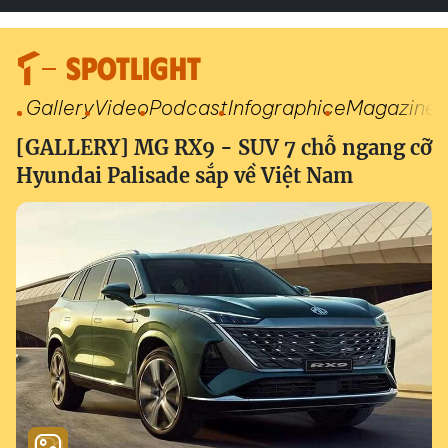
SPOTLIGHT
Gallery
Video
Podcast
Infographic
eMagazine
[GALLERY] MG RX9 - SUV 7 chỗ ngang cỡ
Hyundai Palisade sắp về Việt Nam