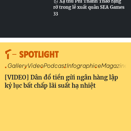
Xạ thủ Phí Thanh Thảo rạng
rỡ trong lễ xuất quân SEA Games
33
SPOTLIGHT
Gallery
Video
Podcast
Infographic
eMagazine
[VIDEO] Dân đổ tiền gửi ngân hàng lập
kỷ lục bất chấp lãi suất hạ nhiệt