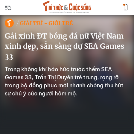
GIẢI TRÍ - GIỚI TRẺ
Gái xinh ĐT bóng đá nữ Việt Nam
xinh đẹp, sẵn sàng dự SEA Games
33
Trong không khí háo hức trước thềm SEA
Games 33, Trần Thị Duyên trẻ trung, rạng rỡ
trong bộ đồng phục mới nhanh chóng thu hút
sự chú ý của người hâm mộ.