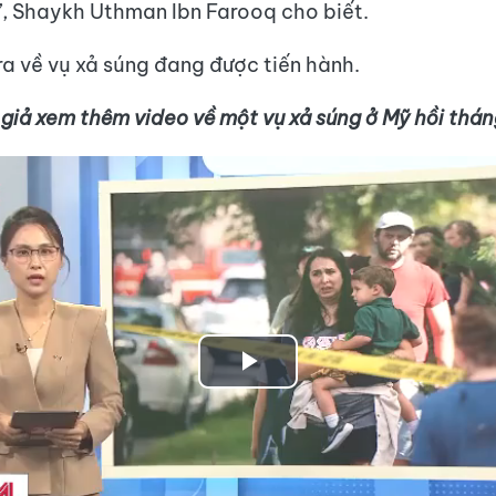
”, Shaykh Uthman Ibn Farooq cho biết.
ra về vụ xả súng đang được tiến hành.
 giả xem thêm video về một vụ xả súng ở Mỹ hồi thá
Play
Video