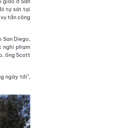
i giáo ở San
ó tự sát tại
 vụ tấn công
o San Diego,
c nghi phạm
o, ông Scott
g ngày tới",