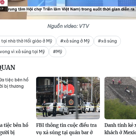
Nguồn video: VTV
tại nhà thờ Hồi giáo ở Mỹ
#xả súng ở Mỹ
#xả súng
vong vì xả súng tại Mỹ
#Mỹ
 QUAN
a tiệc bên hồ
FBI thông tin cuộc điều tra
Danh tính kẻ 
gười bị
vụ xả súng tại quán bar ở
khách ở Mexic