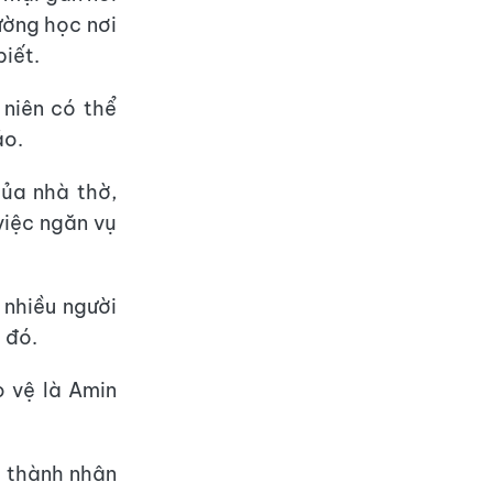
ường học nơi
biết.
 niên có thể
áo.
ủa nhà thờ,
việc ngăn vụ
 nhiều người
 đó.
o vệ là Amin
ở thành nhân