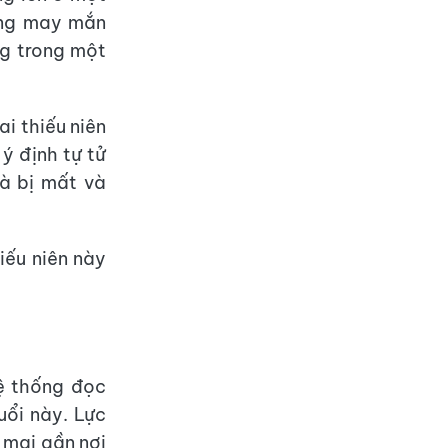
ưng may mắn
ng trong một
ai thiếu niên
 ý định tự tử
hà bị mất và
iếu niên này
ệ thống đọc
tuổi này. Lực
 mại gần nơi