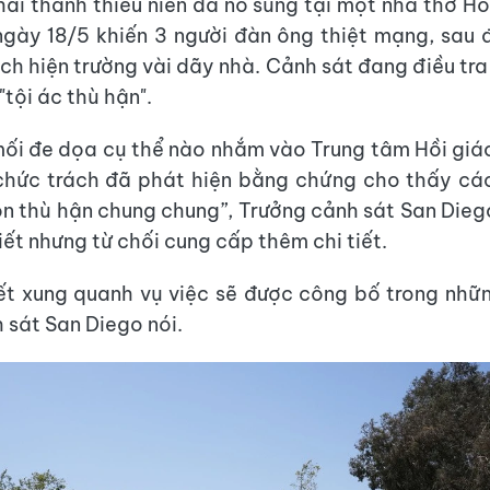
hai thanh thiếu niên đã nổ súng tại một nhà thờ Hồ
gày 18/5 khiến 3 người đàn ông thiệt mạng, sau đ
ch hiện trường vài dãy nhà. Cảnh sát đang điều tra
tội ác thù hận".
ối đe dọa cụ thể nào nhắm vào Trung tâm Hồi giá
chức trách đã phát hiện bằng chứng cho thấy cá
n thù hận chung chung”, Trưởng cảnh sát San Dieg
iết nhưng từ chối cung cấp thêm chi tiết.
iết xung quanh vụ việc sẽ được công bố trong nhữn
 sát San Diego nói.