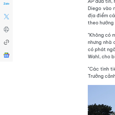
AP
đưa tin, 
Diego vào n
địa điểm cá
theo hướng "
"Không có m
nhưng nhà 
có phát ngô
Wahl, cho b
"Các tình t
Trưởng cảnh