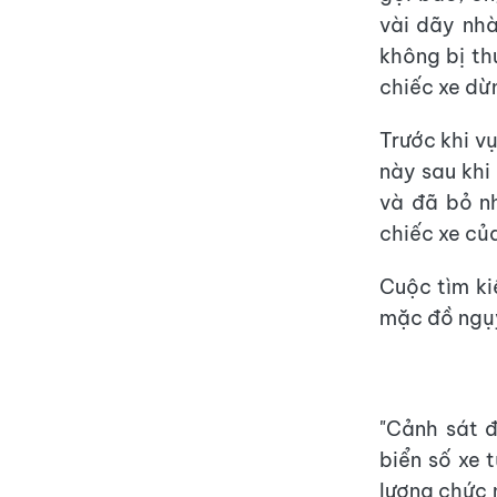
vài dãy nh
không bị th
chiếc xe dừ
Trước khi vụ
này sau khi 
và đã bỏ nh
chiếc xe củ
Cuộc tìm ki
mặc đồ ngụy
"Cảnh sát 
biển số xe t
lượng chức 