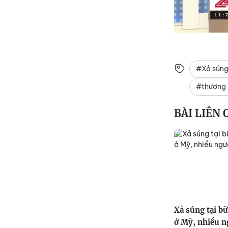
#Xả súng 
#thương 
BÀI LIÊN
Xả súng tại bữ
ở Mỹ, nhiều n