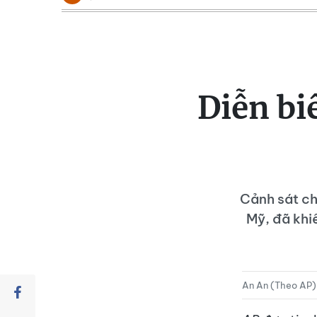
Diễn bi
Cảnh sát ch
Mỹ, đã khi
An An (Theo AP)