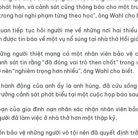
 phát hiện, và cảnh sát cũng thông báo cho một tr
 trong hai nghi phạm từng theo học", ông Wahl cho 
quan tiếp tục hỏi người mẹ về những nơi hai thiếu
n được tin báo về một vụ nổ súng tại nhà thờ Hồi gi
hững người thiệt mạng có một nhân viên bảo vệ c
nh sát tin rằng “đã đóng vai trò then chốt” trong 
ở nên “nghiêm trọng hơn nhiều”, ông Wahl cho biết.
 hành động của anh ấy là anh hùng, đã cứu sống
rưởng cảnh sát phát biểu tại một cuộc họp báo sau
ạn của gia đình nạn nhân xác nhận nhân viên bả
gười đã làm việc ở nhà thờ hơn một thập kỷ.
n bảo vệ những người vô tội nên đã quyết định tr