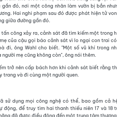
à gần đó, nơi một công nhân làm vườn bị bắn nh
ương. Hai nghi phạm sau đó được phát hiện tử vo
ng giữa đường gần đó.
 tấn công xảy ra, cảnh sát đã tìm kiếm một trong h
mẹ của cậu gọi báo cảnh sát vì lo ngại con trai có
à đi, ông Wahl cho biết. "Một số vũ khí trong n
a người mẹ cũng không còn", ông nói thêm.
ếm trở nên cấp bách hơn khi cảnh sát biết rằng th
 trang và đi cùng một người quen.
đã sử dụng mọi công nghệ có thể, bao gồm cả h
ự động, để truy tìm hai thanh thiếu niên 17 và 18 
năng đã được điều động đến một trung tâm thương