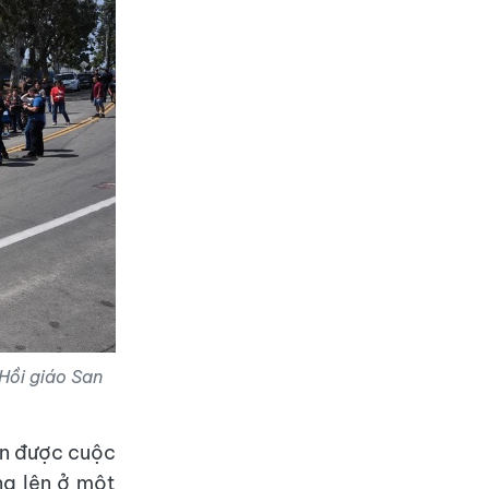
Hồi giáo San
ận được cuộc
ng lên ở một