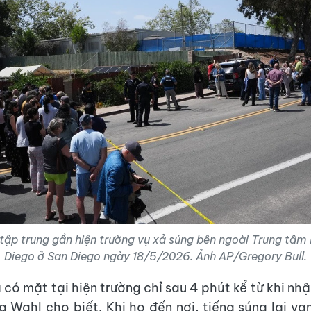
 tập trung gần hiện trường vụ xả súng bên ngoài Trung tâm 
Diego ở San Diego ngày 18/5/2026. Ảnh AP/Gregory Bull.
 có mặt tại hiện trường chỉ sau 4 phút kể từ khi nh
g Wahl cho biết. Khi họ đến nơi, tiếng súng lại va