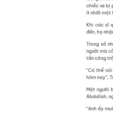
chiếc xe bị
ít nhất một
Khi các sĩ 
đến, họ nhậ
Trong số n
người mà cả
tấn công tr
“Có thể nói
hôm nay”, T
Một người b
Abdullah, n
“Anh ấy muố