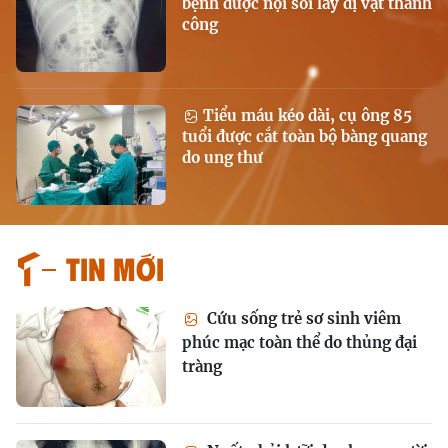
bệnh được nội soi lấy dị vật thành
công
Tiểu máu kéo dài, cụ ông 85
tuổi được cắt toàn bộ bàng quang
do ung thư
Tin mới
Cứu sống trẻ sơ sinh viêm
phúc mạc toàn thể do thủng đại
tràng