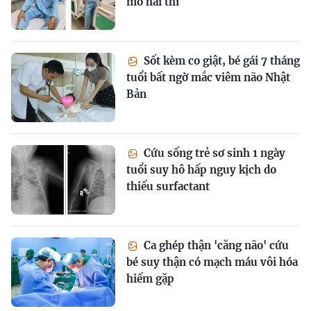
mổ hai thì
Sốt kèm co giật, bé gái 7 tháng
tuổi bất ngờ mắc viêm não Nhật
Bản
Cứu sống trẻ sơ sinh 1 ngày
tuổi suy hô hấp nguy kịch do
thiếu surfactant
Ca ghép thận 'căng não' cứu
bé suy thận có mạch máu vôi hóa
hiếm gặp