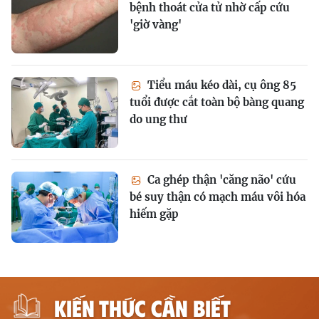
bệnh thoát cửa tử nhờ cấp cứu
'giờ vàng'
Tiểu máu kéo dài, cụ ông 85
tuổi được cắt toàn bộ bàng quang
do ung thư
Ca ghép thận 'căng não' cứu
bé suy thận có mạch máu vôi hóa
hiếm gặp
KIẾN THỨC CẦN BIẾT