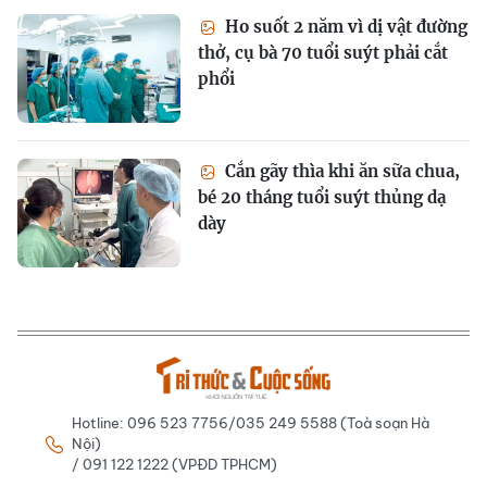
Ho suốt 2 năm vì dị vật đường
thở, cụ bà 70 tuổi suýt phải cắt
phổi
Cắn gãy thìa khi ăn sữa chua,
bé 20 tháng tuổi suýt thủng dạ
dày
Hotline: 096 523 7756/035 249 5588 (Toà soạn Hà
Nội)
/ 091 122 1222 (VPĐD TPHCM)