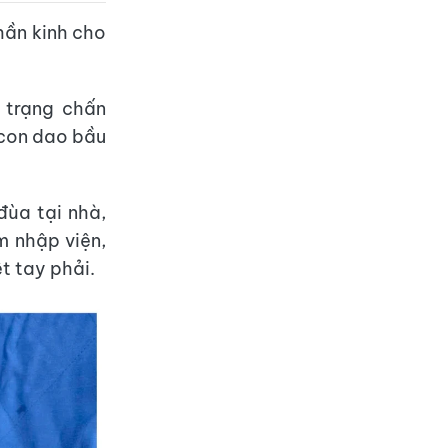
hần kinh cho
 trạng chấn
 con dao bầu
đùa tại nhà,
m nhập viện,
ệt tay phải.