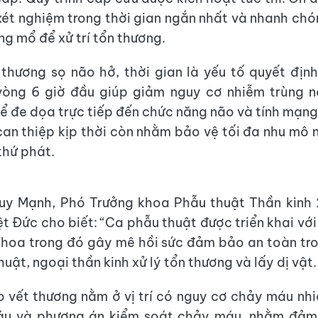
xét nghiệm trong thời gian ngắn nhất và nhanh ch
ng mổ để xử trí tổn thương.
thương sọ não hở, thời gian là yếu tố quyết định.
vòng 6 giờ đầu giúp giảm nguy cơ nhiễm trùng nộ
ể đe dọa trực tiếp đến chức năng não và tính mạng
can thiệp kịp thời còn nhằm bảo vệ tối đa nhu mô 
thứ phát.
uy Mạnh, Phó Trưởng khoa Phẫu thuật Thần kinh 
ệt Đức cho biết: “Ca phẫu thuật được triển khai với
hoa trong đó gây mê hồi sức đảm bảo an toàn tr
huật, ngoại thần kinh xử lý tổn thương và lấy dị vật.
o vết thương nằm ở vị trí có nguy cơ chảy máu nhi
áu và phương án kiểm soát chảy máu, nhằm đả