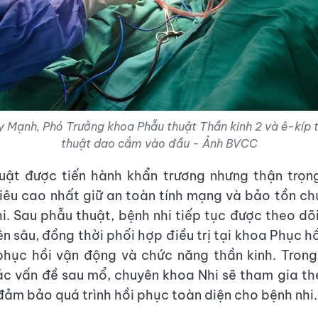
y Mạnh, Phó Trưởng khoa Phẫu thuật Thần kinh 2 và ê-kíp 
thuật dao cắm vào đầu - Ảnh BVCC
uật được tiến hành khẩn trương nhưng thận trọn
êu cao nhất giữ an toàn tính mạng và bảo tồn c
i. Sau phẫu thuật, bệnh nhi tiếp tục được theo dõi
ên sâu, đồng thời phối hợp điều trị tại khoa Phục h
hục hồi vận động và chức năng thần kinh. Trong
ác vấn đề sau mổ, chuyên khoa Nhi sẽ tham gia th
, đảm bảo quá trình hồi phục toàn diện cho bệnh nhi.