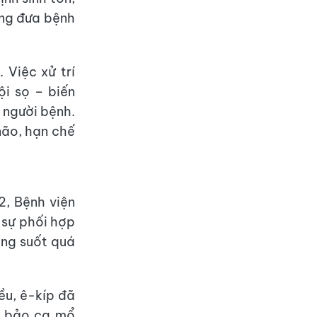
óng đưa bệnh
 Việc xử trí
i sọ – biến
 người bệnh.
não, hạn chế
2, Bệnh viện
 sự phối hợp
ong suốt quá
ều, ê-kíp đã
m bảo ca mổ