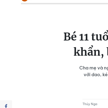
Bé 11 tu
khẩn, 
Cha mẹ và ng
với dao, k
Thúy Nga