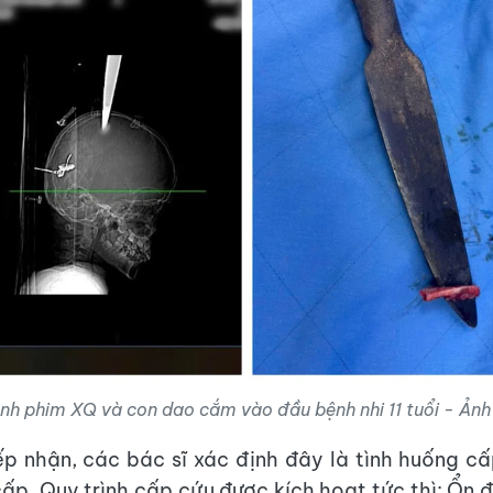
ảnh phim XQ và con dao cắm vào đầu bệnh nhi 11 tuổi - Ản
ếp nhận, các bác sĩ xác định đây là tình huống c
ấp. Quy trình cấp cứu được kích hoạt tức thì: Ổn đị