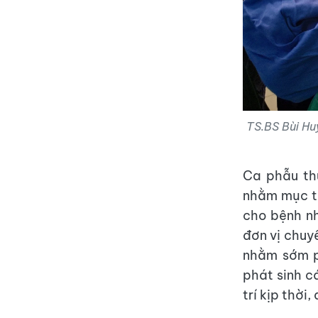
TS.BS Bùi Hu
Ca phẫu th
nhằm mục ti
cho bệnh nh
đơn vị chuy
nhằm sớm p
phát sinh c
trí kịp thời