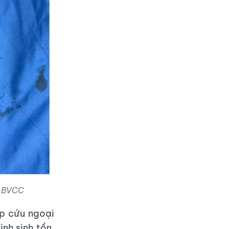
h BVCC
ấp cứu ngoại
nh sinh tồn,