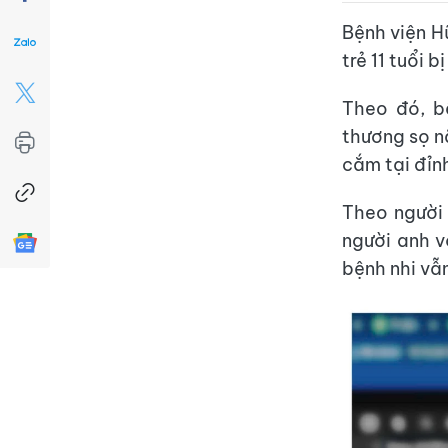
Bệnh viện H
trẻ 11 tuổi 
Theo đó, b
thương sọ n
cắm tại đỉnh
Theo người 
người anh v
bệnh nhi vẫn