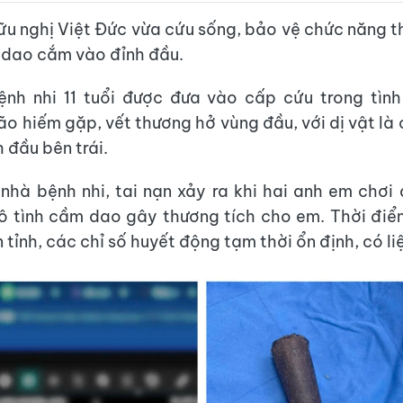
ữu nghị Việt Đức vừa cứu sống, bảo vệ chức năng t
bị dao cắm vào đỉnh đầu.
ệnh nhi 11 tuổi được đưa vào cấp cứu trong tình
ão hiếm gặp, vết thương hở vùng đầu, với dị vật là
 đầu bên trái.
nhà bệnh nhi, tai nạn xảy ra khi hai anh em chơi 
ô tình cầm dao gây thương tích cho em. Thời điể
 tỉnh, các chỉ số huyết động tạm thời ổn định, có li