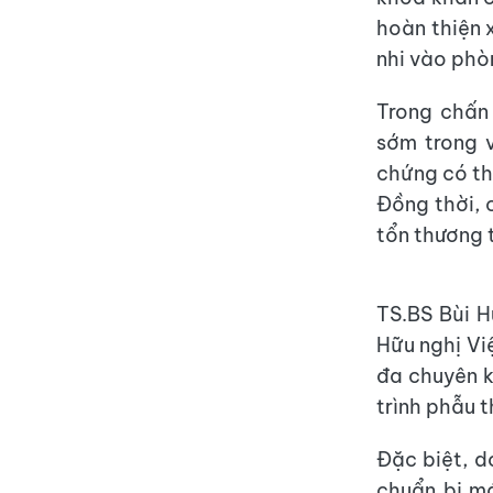
hoàn thiện 
nhi vào phò
Trong chấn 
sớm trong 
chứng có th
Đồng thời, 
tổn thương 
TS.BS Bùi H
Hữu nghị Vi
đa chuyên k
trình phẫu t
Đặc biệt, d
chuẩn bị m