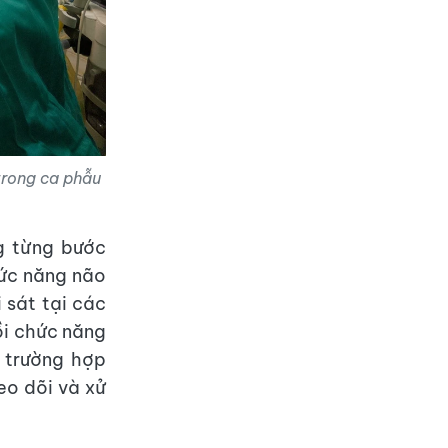
trong ca phẫu
g từng bước
hức năng não
 sát tại các
ồi chức năng
 trường hợp
eo dõi và xử