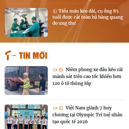
Tiểu máu kéo dài, cụ ông 85
tuổi được cắt toàn bộ bàng quang
do ung thư
Tin mới
Niêm phong xe đầu kéo rải
mảnh sắt trên cao tốc khiến hơn
120 ô tô thủng lốp
Việt Nam giành 7 huy
chương tại Olympic Trí tuệ nhân
tạo quốc tế 2026