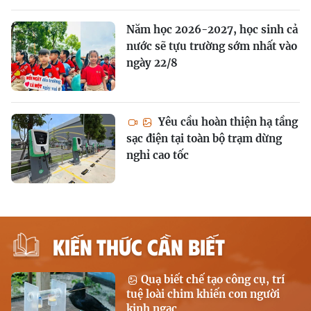
Năm học 2026-2027, học sinh cả
nước sẽ tựu trường sớm nhất vào
ngày 22/8
Yêu cầu hoàn thiện hạ tầng
sạc điện tại toàn bộ trạm dừng
nghỉ cao tốc
KIẾN THỨC CẦN BIẾT
Quạ biết chế tạo công cụ, trí
tuệ loài chim khiến con người
kinh ngạc