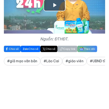
Play
Video
Nguồn: ĐTHĐT.
Chia sẻ
Chia sẻ
Chia sẻ
Copy link
Theo dõi
#giả mạo văn bản
#Lào Cai
#giáo viên
#UBND tỉnh