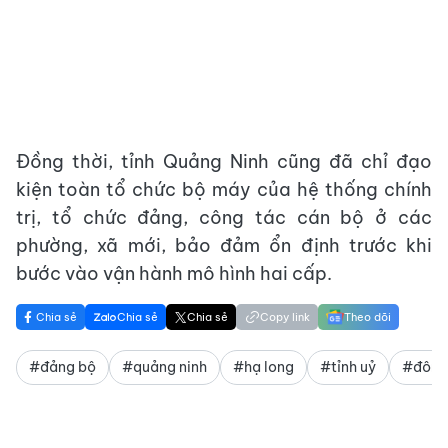
Đồng thời, tỉnh Quảng Ninh cũng đã chỉ đạo
kiện toàn tổ chức bộ máy của hệ thống chính
trị, tổ chức đảng, công tác cán bộ ở các
phường, xã mới, bảo đảm ổn định trước khi
bước vào vận hành mô hình hai cấp.
Chia sẻ
Chia sẻ
Chia sẻ
Copy link
Theo dõi
#đảng bộ
#quảng ninh
#hạ long
#tỉnh uỷ
#đông 