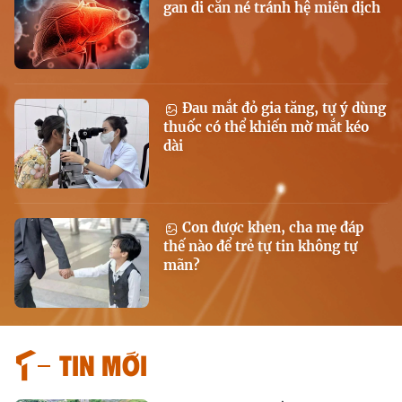
gan di căn né tránh hệ miễn dịch
Đau mắt đỏ gia tăng, tự ý dùng
thuốc có thể khiến mờ mắt kéo
dài
Con được khen, cha mẹ đáp
thế nào để trẻ tự tin không tự
mãn?
Tin mới