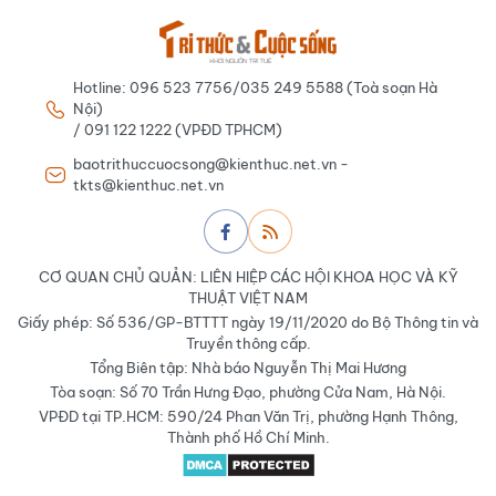
Hotline: 096 523 7756/035 249 5588 (Toà soạn Hà
Nội)
/ 091 122 1222 (VPĐD TPHCM)
baotrithuccuocsong@kienthuc.net.vn -
tkts@kienthuc.net.vn
CƠ QUAN CHỦ QUẢN: LIÊN HIỆP CÁC HỘI KHOA HỌC VÀ KỸ
THUẬT VIỆT NAM
Giấy phép: Số 536/GP-BTTTT ngày 19/11/2020 do Bộ Thông tin và
Truyền thông cấp.
Tổng Biên tập: Nhà báo Nguyễn Thị Mai Hương
Tòa soạn: Số 70 Trần Hưng Đạo, phường Cửa Nam, Hà Nội.
VPĐD tại TP.HCM: 590/24 Phan Văn Trị, phường Hạnh Thông,
Thành phố Hồ Chí Minh.