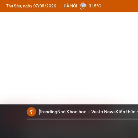
Thứ Sáu, ngày 07/08/2026
HÀ NỘI
31.5°C
Trending
Nhà Khoa học - Vusta News
Kiến thức 