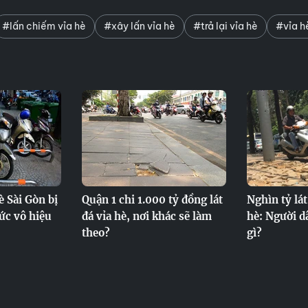
#lấn chiếm vỉa hè
#xây lấn vỉa hè
#trả lại vỉa hè
#vỉa h
è Sài Gòn bị
Quận 1 chi 1.000 tỷ đồng lát
Nghìn tỷ lát
ức vô hiệu
đá vỉa hè, nơi khác sẽ làm
hè: Người d
theo?
gì?