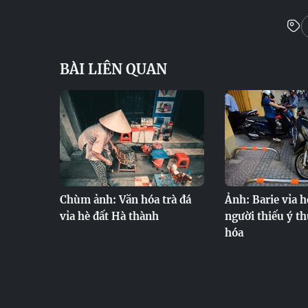
BÀI LIÊN QUAN
Chùm ảnh: Văn hóa trà đá
Ảnh: Barie vỉa h
vỉa hè đất Hà thành
người thiếu ý th
hóa