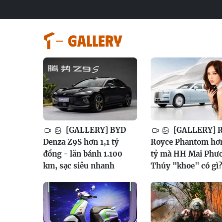
GALLERY
[GALLERY] BYD
[GALLERY] R
Denza Z9S hơn 1,1 tỷ
Royce Phantom hơ
đồng - lăn bánh 1.100
tỷ mà HH Mai Phư
km, sạc siêu nhanh
Thúy "khoe" có gì