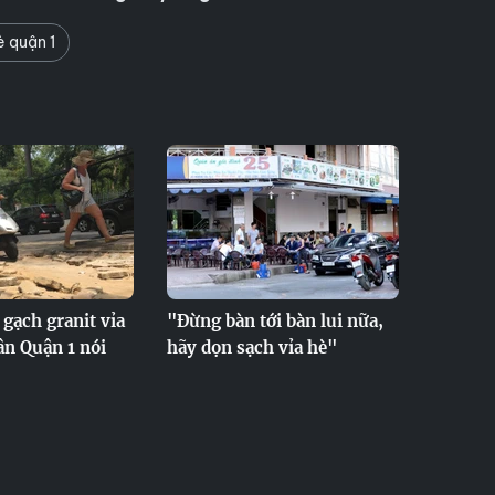
è quận 1
 gạch granit vỉa
"Đừng bàn tới bàn lui nữa,
ân Quận 1 nói
hãy dọn sạch vỉa hè"