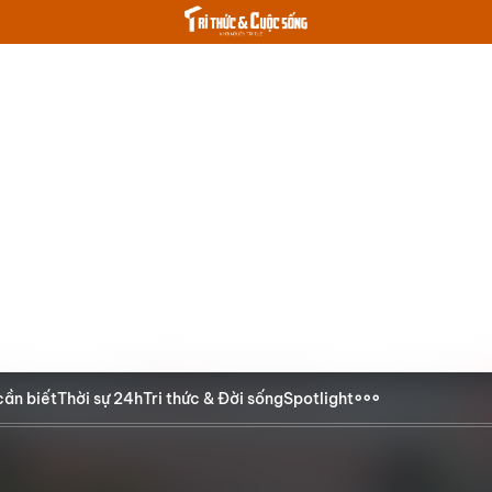
cần biết
Thời sự 24h
Tri thức & Đời sống
Spotlight