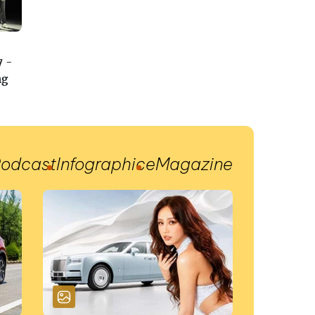
7 -
ng
odcast
Infographic
eMagazine