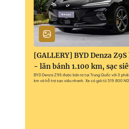
[GALLERY] BYD Denza Z9S h
- lăn bánh 1.100 km, sạc si
BYD Denza Z9S được bán ra tại Trung Quốc với 3 phiên
km và hỗ trợ sạc siêu nhanh. Xe có giá từ 319.800 ND