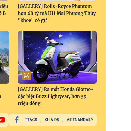
riệu
[GALLERY] Rolls-Royce Phantom
ỡ B
hơn 68 tỷ mà HH Mai Phương Thúy
"khoe" có gì?
[GALLERY] Ra mắt Honda Giorno+
u
đặc biệt Buzz Lightyear, hơn 59
triệu đồng
TT&CS
KH & ĐS
VIETNAMDAILY