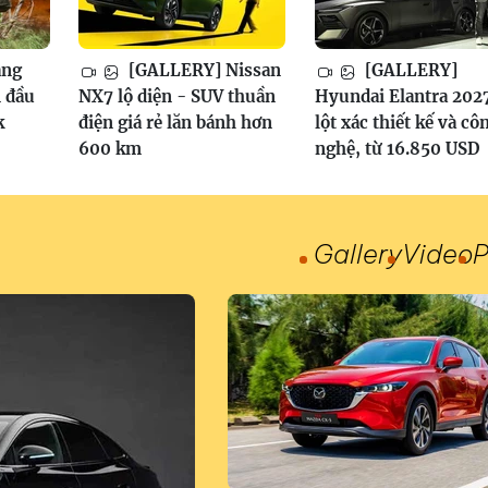
ang
[GALLERY] Nissan
[GALLERY]
 đầu
NX7 lộ diện - SUV thuần
Hyundai Elantra 202
k
điện giá rẻ lăn bánh hơn
lột xác thiết kế và cô
600 km
nghệ, từ 16.850 USD
Gallery
Video
P