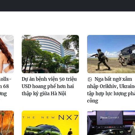
olls-
Dự án bệnh viện 50 triệu
Nga bất ngờ xâm
n 68
USD hoang phế hơn hai
nhập Orikhiv, Ukrain
ơng
thập kỷ giữa Hà Nội
tập hợp lực lượng ph
?
công