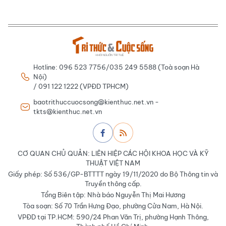
Hotline: 096 523 7756/035 249 5588 (Toà soạn Hà
Nội)
/ 091 122 1222 (VPĐD TPHCM)
baotrithuccuocsong@kienthuc.net.vn -
tkts@kienthuc.net.vn
CƠ QUAN CHỦ QUẢN: LIÊN HIỆP CÁC HỘI KHOA HỌC VÀ KỸ
THUẬT VIỆT NAM
Giấy phép: Số 536/GP-BTTTT ngày 19/11/2020 do Bộ Thông tin và
Truyền thông cấp.
Tổng Biên tập: Nhà báo Nguyễn Thị Mai Hương
Tòa soạn: Số 70 Trần Hưng Đạo, phường Cửa Nam, Hà Nội.
VPĐD tại TP.HCM: 590/24 Phan Văn Trị, phường Hạnh Thông,