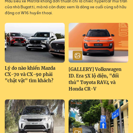
Mẫu siêu xe Mistral không đơn thuần chỉ là chiếc hypercar mui trần
của nhà Bugatti, mà nó còn được xem là dòng xe cuối cùng sở hữu
động cơ W16 huyền thoại.
Lý do nào khiến Mazda
[GALLERY] Volkswagen
CX-70 và CX-90 phải
ID. Era 5X lộ diện, "đối
"chật vật" tìm khách?
thủ" Toyota RAV4 và
Honda CR-V