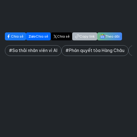
Chia sẻ
Chia sẻ
Chia sẻ
Copy link
Theo dõi
#Sa thải nhân viên vì AI
#Phán quyết tòa Hàng Châu
#