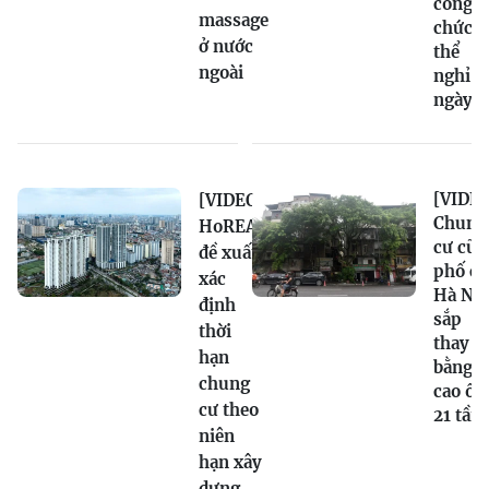
công
massage
chức c
ở nước
thể
ngoài
nghỉ 1
ngày
[VIDEO
[VIDEO]
Chung
HoREA
cư cũ
đề xuất
phố cổ
xác
Hà Nội
định
sắp
thời
thay
hạn
bằng
chung
cao ốc
cư theo
21 tần
niên
hạn xây
dựng