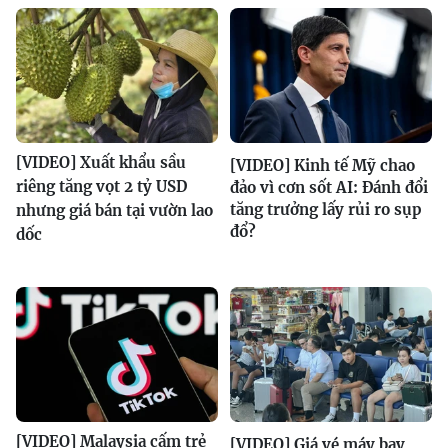
[VIDEO] Xuất khẩu sầu
[VIDEO] Kinh tế Mỹ chao
riêng tăng vọt 2 tỷ USD
đảo vì cơn sốt AI: Đánh đổi
tăng trưởng lấy rủi ro sụp
nhưng giá bán tại vườn lao
đổ?
dốc
[VIDEO] Malaysia cấm trẻ
[VIDEO] Giá vé máy bay