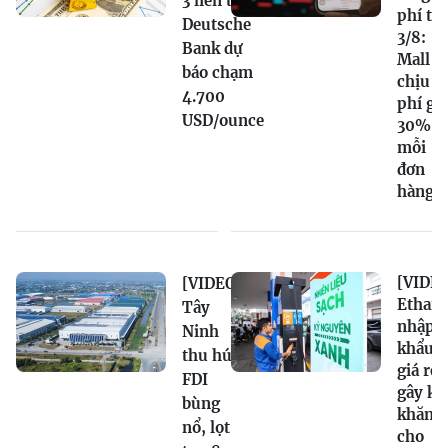
3 liên tiếp,
phí từ
Deutsche
3/8:
Bank dự
Mall
báo chạm
chịu
4.700
phí gầ
USD/ounce
30%
mỗi
đơn
hàng
[VIDEO
[VIDEO]
Ethano
Tây
nhập
Ninh
khẩu
thu hút
giá rẻ
FDI
gây kh
bùng
khăn
nổ, lọt
cho