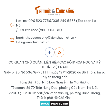
Hotline: 096 523 7756/035 249 5588 (Toà soạn Hà
Nội)
/ 091 122 1222 (VPĐD TPHCM)
baotrithuccuocsong@kienthuc.net.vn -
tkts@kienthuc.net.vn
CƠ QUAN CHỦ QUẢN: LIÊN HIỆP CÁC HỘI KHOA HỌC VÀ KỸ
THUẬT VIỆT NAM
Giấy phép: Số 536/GP-BTTTT ngày 19/11/2020 do Bộ Thông tin và
Truyền thông cấp.
Tổng Biên tập: Nhà báo Nguyễn Thị Mai Hương
Tòa soạn: Số 70 Trần Hưng Đạo, phường Cửa Nam, Hà Nội.
VPĐD tại TP.HCM: 590/24 Phan Văn Trị, phường Hạnh Thông,
Thành phố Hồ Chí Minh.