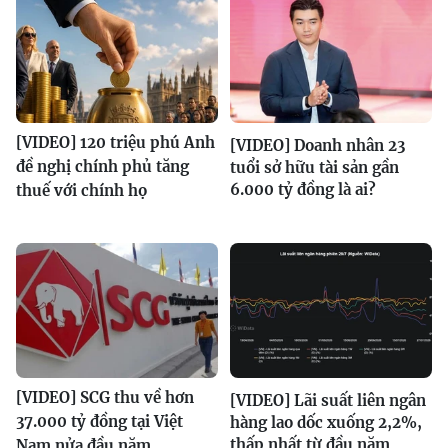
[VIDEO] 120 triệu phú Anh
[VIDEO] Doanh nhân 23
đề nghị chính phủ tăng
tuổi sở hữu tài sản gần
6.000 tỷ đồng là ai?
thuế với chính họ
[VIDEO] SCG thu về hơn
[VIDEO] Lãi suất liên ngân
37.000 tỷ đồng tại Việt
hàng lao dốc xuống 2,2%,
thấp nhất từ đầu năm
Nam nửa đầu năm