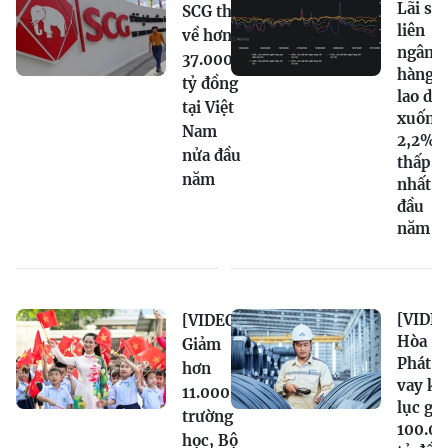
Lãi su
SCG thu
liên
về hơn
ngân
37.000
hàng
tỷ đồng
lao dố
tại Việt
xuống
Nam
2,2%,
nửa đầu
thấp
năm
nhất t
đầu
năm
[VIDEO
[VIDEO]
Hòa
Giảm
Phát n
hơn
vay kỷ
11.000
lục gầ
trường
100.0
học, Bộ