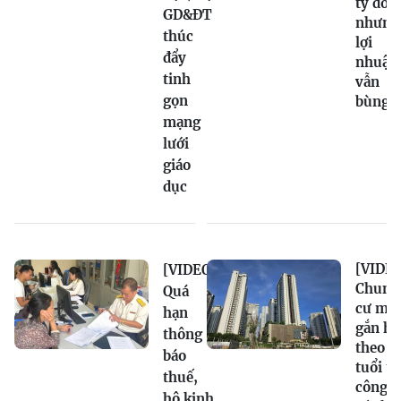
tỷ đồn
GD&ĐT
nhưng
thúc
lợi
đẩy
nhuận
tinh
vẫn
gọn
bùng 
mạng
lưới
giáo
dục
[VIDEO
[VIDEO]
Chung
Quá
cư mới
hạn
gắn hạ
thông
theo
báo
tuổi t
thuế,
công
hộ kinh