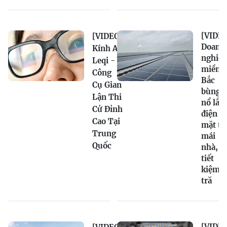
[VIDEO
[VIDEO]
Doanh
Kính AI
nghiệ
Leqi -
miền
Công
Bắc
Cụ Gian
bùng
Lận Thi
nổ lắp
Cử Đỉnh
điện
Cao Tại
mặt tr
Trung
mái
Quốc
nhà,
tiết
kiệm
tră
[VIDEO