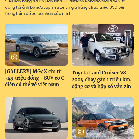
Siêu sao bóng đá Bồ Đào Nha - Cristiano Ronaldo mới đây vừa
đăng tải ảnh bộ sưu tập siêu xe trị giá hàng chục triệu USD bên
trong hầm để xe cá nhân của mình.
[GALLERY] MG4X chỉ từ
Toyota Land Cruiser V8
349 triệu đồng - SUV cỡ C
2009 chạy gần 1 triệu km,
điện có thể về Việt Nam
động cơ và hộp số vẫn zin