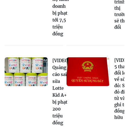
trình,
doanh
thị
bị phạt
trường
tới 7,5
sẽ tha
triệu
đổi
đồng
[VIDEO
[VIDEO]
5 thay
Quảng
đổi lớn
cáo sai
về sổ
sữa
đỏ: Sổ
Lotte
đỏ điệ
Kid A+
tử và
bị phạt
ghi tê
200
đồng s
triệu
hữu
đồng