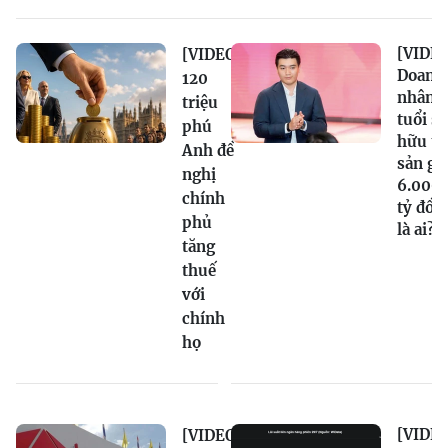
[VIDEO
[VIDEO]
Doanh
120
nhân 2
triệu
tuổi sở
phú
hữu tà
Anh đề
sản gầ
nghị
6.000
chính
tỷ đồn
phủ
là ai?
tăng
thuế
với
chính
họ
[VIDEO
[VIDEO]