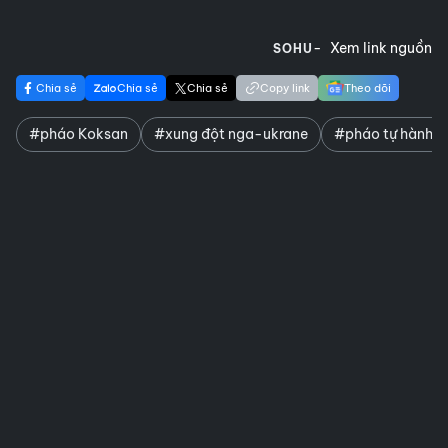
Xem link nguồn
SOHU
Chia sẻ
Chia sẻ
Chia sẻ
Copy link
Theo dõi
#pháo Koksan
#xung đột nga-ukrane
#pháo tự hành K