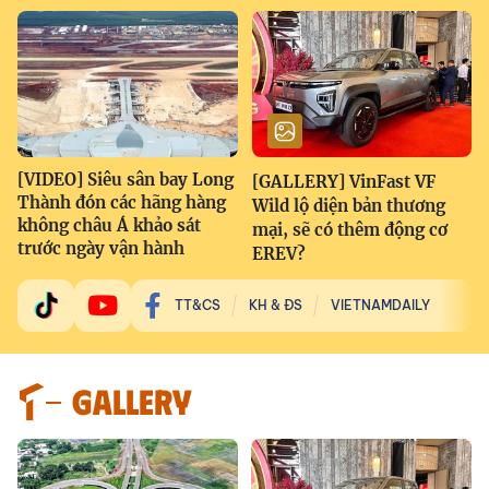
[VIDEO] Siêu sân bay Long
[GALLERY] VinFast VF
Thành đón các hãng hàng
Wild lộ diện bản thương
không châu Á khảo sát
mại, sẽ có thêm động cơ
trước ngày vận hành
EREV?
TT&CS
KH & ĐS
VIETNAMDAILY
GALLERY