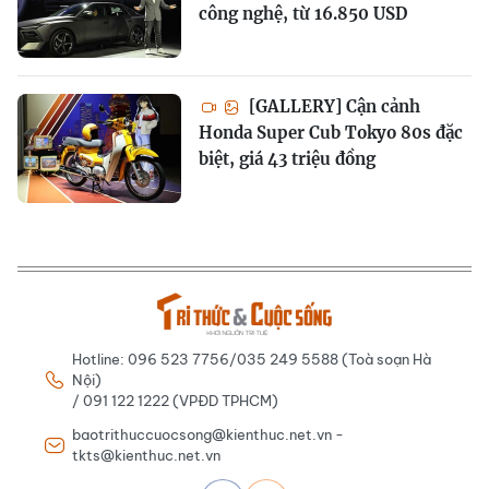
công nghệ, từ 16.850 USD
[GALLERY] Cận cảnh
Honda Super Cub Tokyo 80s đặc
biệt, giá 43 triệu đồng
Hotline: 096 523 7756/035 249 5588 (Toà soạn Hà
Nội)
/ 091 122 1222 (VPĐD TPHCM)
baotrithuccuocsong@kienthuc.net.vn -
tkts@kienthuc.net.vn