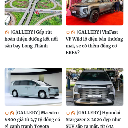
[GALLERY] Gấp rút
[GALLERY] VinFast
hoàn thiện đường kết nối
VF Wild lộ diện bản thương
sân bay Long Thành
mại, sẽ có thêm động cơ
EREV?
[GALLERY] Maextro
[GALLERY] Hyundai
V800 giá từ 2,7 tỷ đồng có
Stargazer X 2026 đẹp như
gì cạnh tranh Toyota
SUV sắp ra mắt, từ 634