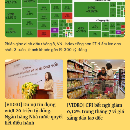
Phiên giao dịch đầu tháng 8, VN-Index tăng hơn 27 điểm lên cao
nhất 3 tuần, thanh khoản gần 19.300 tỷ đồng.
[VIDEO] Dư nợ tín dụng
[VIDEO] CPI bất ngờ giảm
vượt 20 triệu tỷ đồng,
0,12% trong tháng 7 vì giá
Ngân hàng Nhà nước quyết
xăng dầu lao dốc
liệt điều hành