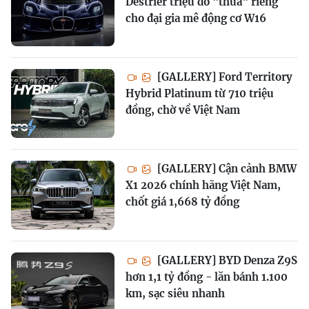
Destrier triệu đô "thửa" riêng
cho đại gia mê động cơ W16
[GALLERY] Ford Territory
Hybrid Platinum từ 710 triệu
đồng, chờ về Việt Nam
[GALLERY] Cận cảnh BMW
X1 2026 chính hãng Việt Nam,
chốt giá 1,668 tỷ đồng
[GALLERY] BYD Denza Z9S
hơn 1,1 tỷ đồng - lăn bánh 1.100
km, sạc siêu nhanh