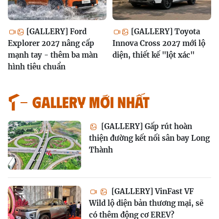
[GALLERY] Ford
[GALLERY] Toyota
Explorer 2027 nâng cấp
Innova Cross 2027 mới lộ
mạnh tay - thêm ba màn
diện, thiết kế "lột xác"
hình tiêu chuẩn
GALLERY MỚI NHẤT
[GALLERY] Gấp rút hoàn
thiện đường kết nối sân bay Long
Thành
[GALLERY] VinFast VF
Wild lộ diện bản thương mại, sẽ
có thêm động cơ EREV?