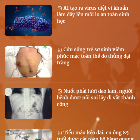
AI tạo ra virus diệt vi khuẩn
làm dấy lên mối lo an toàn sinh
học
Cứu sống trẻ sơ sinh viêm
phúc mạc toàn thể do thủng đại
tràng
Nuốt phải lưỡi dao lam, người
bệnh được nội soi lấy dị vật thành
công
Tiểu máu kéo dài, cụ ông 85
tuổi được cắt toàn bộ bàng quang