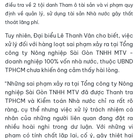
điều tra về 2 tội danh Tham ô tài sản và vi phạm quy
định về quản lý, sử dụng tài sản Nhà nước gây thất
thoát lãng phí.
Tuy nhiên, Đại biểu Lê Thanh Vân cho biết, việc
xử lý đối với hàng loạt sai phạm xảy ra tại Tổng
công ty Nông nghiệp Sài Gòn TNHH MTV -
doanh nghiệp 100% vốn nhà nước, thuộc UBND
TPHCM chưa khiến ông cảm thấy hài lòng.
“Những sai phạm xảy ra tại Tổng công ty Nông
nghiệp Sài Gòn TNHH MTV đã được Thanh tra
TPHCM và Kiểm toán Nhà nước chỉ ra rất rõ
ràng, cụ thể nhưng việc xử lý trách nhiệm cá
nhân của những người liên quan đang đặt ra
nhiều hoài nghi trong dư luận. Với những vi
phạm có tính chất lặp lại, cố ý, gây thiệt hại