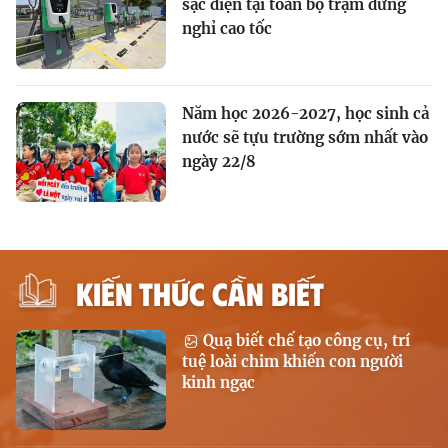
sạc điện tại toàn bộ trạm dừng
nghỉ cao tốc
Năm học 2026-2027, học sinh cả
nước sẽ tựu trường sớm nhất vào
ngày 22/8
KIẾN THỨC CẦN BIẾT
Quạ biết chế tạo công cụ, trí
tuệ loài chim khiến con người
kinh ngạc