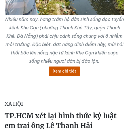
Nhiều năm nay, hàng trăm hộ dân sinh sống dọc tuyến
kênh Khe Cạn (phường Thanh Khê Tây, quận Thanh
Khê, Đà Nẵng) phải chịu cảnh sống chung với ô nhiễm
môi trường. Đặc biệt, đợt nắng đỉnh điểm này, mùi hôi
thối bốc lên nồng nặc từ kênh Khe Cạn khiến cuộc
sống nhiều người dân bị đảo lộn.
Xem chi tiết
XÃ HỘI
TP.HCM xét lại hình thức kỷ luật
em trai ông Lê Thanh Hải