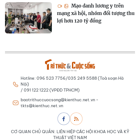
Mạo danh lương y trên
mạng xã hội, nhóm đối tượng thu
lợi hơn 120 tỷ đồng
Hotline: 096 523 7756/035 249 5588 (Toà soạn Hà
Nội)
/ 091 122 1222 (VPĐD TPHCM)
baotrithuccuocsong@kienthuc.net.vn -
tkts@kienthuc.net.vn
CƠ QUAN CHỦ QUẢN: LIÊN HIỆP CÁC HỘI KHOA HỌC VÀ KỸ
THUẬT VIỆT NAM