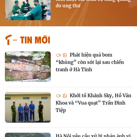
do ung thư
Tin mới
Phát hiện quả bom
“khủng” còn sót lại sau chiến
tranh ở Hà Tĩnh
Khởi tố Khánh Sky, Hồ Văn
Khoa và “Vua quạt” Trần Đình
Tiệp
Hà Nội yêu cầu xử lý phản ánh vi