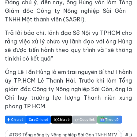
Đáng chú ý, đến nay, ông Hùng vẫn làm Tổng
Giám đốc Công ty Nông nghiệp Sài Gòn -
TNHH Một thành viên (SAGRI).
Trả lời báo chí, lãnh đạo Sở Nội vụ TPHCM cho
rằng việc xử lý chức vụ lãnh đạo với ông Hùng
sẽ được tiến hành theo quy trình và “sẽ thông
tin khi có kết quả”
Ông Lê Tấn Hùng là em trai nguyên Bí thư Thành
ủy TP.HCM Lê Thanh Hải. Trước khi làm Tổng
giám đốc Công ty Nông nghiệp Sài Gòn, ông là
Chỉ huy trưởng lực lượng Thanh niên xung
phong TP HCM.
Chia sẻ
Chia sẻ
Chia sẻ
Copy link
Theo dõi
#TGĐ Tổng công ty Nông nghiệp Sài Gòn TNHH MTV
#Lê 