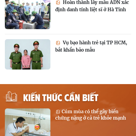
Hoàn thành lấy mẫu ADN xác
định danh tính liệt sĩ ở Hà Tĩnh
Vụ bạo hành trẻ tại TP HCM,
bắt khẩn bảo mẫu
KIẾN THỨC CẦN BIẾT
Cúm mùa có thể gây biến
chứng nặng ở cả trẻ khỏe mạnh