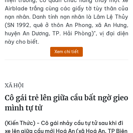
hiện trường, cơ quan chức năng thấy một xe
Airblade trắng cùng các giấy tờ tùy thân của
nạn nhân. Danh tính nạn nhân là Lâm Lệ Thủy
(SN 1992, quê ở thôn An Phong, xã An Hưng,
huyện An Dương, TP. Hải Phòng)", vị đại diện
này cho biết.
Xem chi tiết
XÃ HỘI
Cô gái trẻ lên giữa cầu bất ngờ gieo
mình tự tử
(Kiến Thức) - Cô gái nhảy cầu tự tử sau khi đi
xe lên giữa cầu mới Hoá An (xã Hoá An, TP Biên