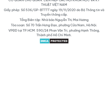
CƠ QUAN CHỦ QUẢN: LIÊN HIỆP CÁC HỘI KHOA HỌC VÀ KỸ
THUẬT VIỆT NAM
Giấy phép: Số 536/GP-BTTTT ngày 19/11/2020 do Bộ Thông tin và
Truyền thông cấp.
Tổng Biên tập: Nhà báo Nguyễn Thị Mai Hương
Tòa soạn: Số 70 Trần Hưng Đạo, phường Cửa Nam, Hà Nội.
VPĐD tại TP.HCM: 590/24 Phan Văn Trị, phường Hạnh Thông,
Thành phố Hồ Chí Minh.