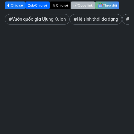
Chia sẻ
Chia sẻ
Chia sẻ
Copy link
Theo dõi
#Vườn quốc gia Ujung Kulon
#Hệ sinh thái đa dạng
#Nơ