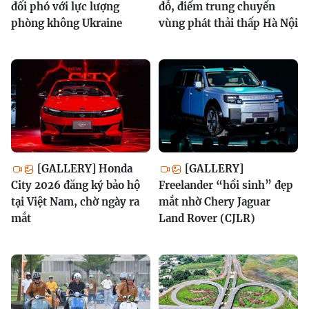
đối phó với lực lượng
đỗ, điểm trung chuyển
phòng không Ukraine
vùng phát thải thấp Hà Nội
[GALLERY] Honda
[GALLERY]
City 2026 đăng ký bảo hộ
Freelander “hồi sinh” đẹp
tại Việt Nam, chờ ngày ra
mắt nhờ Chery Jaguar
mắt
Land Rover (CJLR)