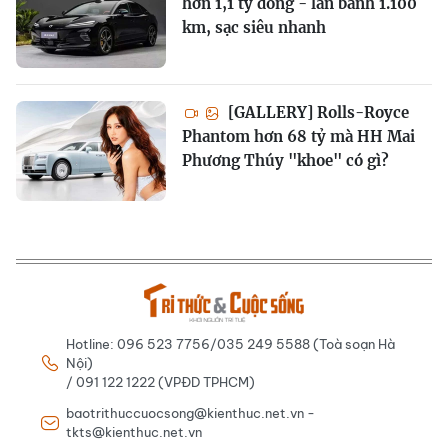
hơn 1,1 tỷ đồng - lăn bánh 1.100
km, sạc siêu nhanh
[GALLERY] Rolls-Royce
Phantom hơn 68 tỷ mà HH Mai
Phương Thúy "khoe" có gì?
Hotline: 096 523 7756/035 249 5588 (Toà soạn Hà
Nội)
/ 091 122 1222 (VPĐD TPHCM)
baotrithuccuocsong@kienthuc.net.vn -
tkts@kienthuc.net.vn