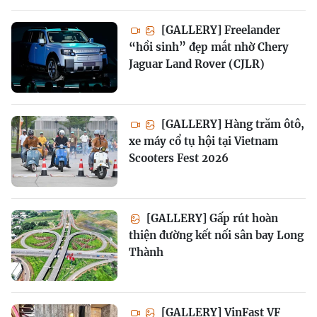
[GALLERY] Freelander
“hồi sinh” đẹp mắt nhờ Chery
Jaguar Land Rover (CJLR)
[GALLERY] Hàng trăm ôtô,
xe máy cổ tụ hội tại Vietnam
Scooters Fest 2026
[GALLERY] Gấp rút hoàn
thiện đường kết nối sân bay Long
Thành
[GALLERY] VinFast VF