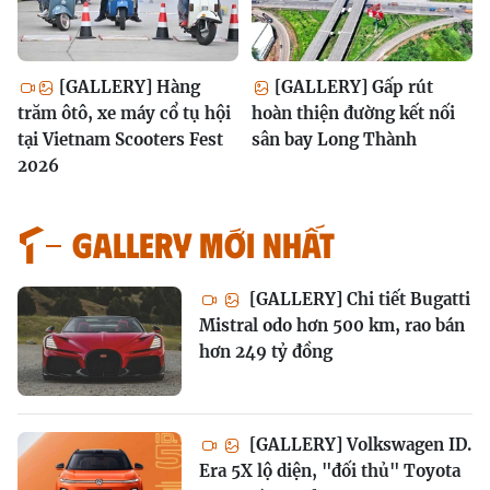
[GALLERY] Hàng
[GALLERY] Gấp rút
trăm ôtô, xe máy cổ tụ hội
hoàn thiện đường kết nối
tại Vietnam Scooters Fest
sân bay Long Thành
2026
GALLERY MỚI NHẤT
[GALLERY] Chi tiết Bugatti
Mistral odo hơn 500 km, rao bán
hơn 249 tỷ đồng
[GALLERY] Volkswagen ID.
Era 5X lộ diện, "đối thủ" Toyota