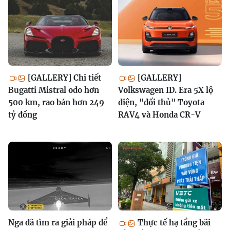
[GALLERY] Chi tiết
[GALLERY]
Bugatti Mistral odo hơn
Volkswagen ID. Era 5X lộ
500 km, rao bán hơn 249
diện, "đối thủ" Toyota
tỷ đồng
RAV4 và Honda CR-V
Nga đã tìm ra giải pháp để
Thực tế hạ tầng bãi