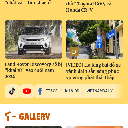
"chật vật" tìm khách?
thủ" Toyota RAV4 và
Honda CR-V
Land Rover Discovery sẽ bị
[VIDEO] Hạ tầng bãi đỗ xe
"khai tử" vào cuối năm
vành đai 1 sẵn sàng phục
2026
vụ vùng phát thải thấp
TT&CS
KH & ĐS
VIETNAMDAILY
GALLERY