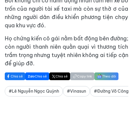
Bởi không chỉ có hành động nhẫn tâm lên xe bỏ
trốn của người tài xế taxi mà còn sự thờ ơ của
những người dân điều khiển phương tiện chạy
qua khu vực đó.
Họ chứng kiến cô gái nằm bất động bên đường;
còn người thanh niên quằn quại vì thương tích
trầm trọng nhưng tuyệt nhiên không ai tiếp cận
để giúp đỡ.
Chia sẻ
Chia sẻ
Chia sẻ
Copy link
Theo dõi
#Lê Nguyễn Ngọc Quỳnh
#Vinasun
#Đường Võ Công T