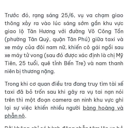
Trước đó, rạng sáng 25/6, vụ va chạm giao
thông xảy ra vào lúc sáng sớm gần khu vực
giao lộ Tân Hương với đường Võ Công Tồn
(phường Tân Quý, quận Tân Phú) giữa taxi và
xe máy của đôi nam nữ, khiến cô gái ngồi sau
xe máy tử vong (sau đó được xác định là chị Mỹ
Tiên, 25 tuổi, quê tỉnh Bến Tre) và nam thanh
niên bị thương nặng.
Trong khi cơ quan điều tra đang truy tìm tài xế
taxi đã bỏ trốn sau khi gây ra vụ tai nạn nói
trên thì một đoạn camera an ninh khu vực ghi
lại sự việc khiến nhiều người
bàng hoàng và
phẫn nộ
.