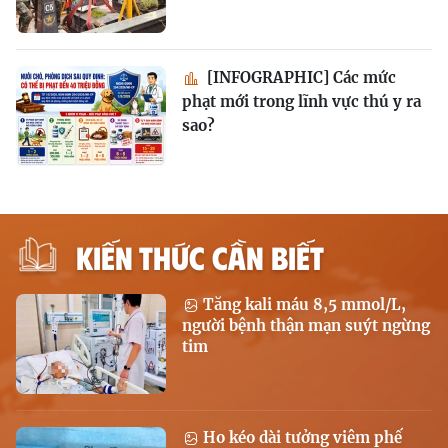
[INFOGRAPHIC] Các mức
phạt mới trong lĩnh vực thú y ra
sao?
KIẾN THỨC CẦN BIẾT
Tăng kali máu 8,5 mmol/L,
người bệnh thận mạn suýt ngừng
tim
Ho kéo dài tưởng viêm phế