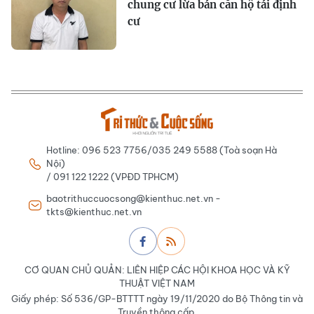
chung cư lừa bán căn hộ tái định
cư
Hotline: 096 523 7756/035 249 5588 (Toà soạn Hà
Nội)
/ 091 122 1222 (VPĐD TPHCM)
baotrithuccuocsong@kienthuc.net.vn -
tkts@kienthuc.net.vn
CƠ QUAN CHỦ QUẢN: LIÊN HIỆP CÁC HỘI KHOA HỌC VÀ KỸ
THUẬT VIỆT NAM
Giấy phép: Số 536/GP-BTTTT ngày 19/11/2020 do Bộ Thông tin và
Truyền thông cấp.