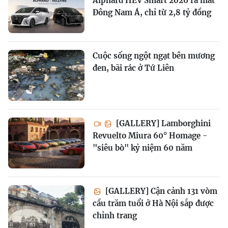
Alphard HEV Smart 2026 ra mắt
Đông Nam Á, chỉ từ 2,8 tỷ đồng
Cuộc sống ngột ngạt bên mương
đen, bãi rác ở Tứ Liên
[GALLERY] Lamborghini
Revuelto Miura 60° Homage -
"siêu bò" kỷ niệm 60 năm
[GALLERY] Cận cảnh 131 vòm
cầu trăm tuổi ở Hà Nội sắp được
chỉnh trang