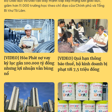
Bộ Giáo dục và Đào tạo đẩy mạnh sắp xếp mạng lưới giáo dục,
giảm hơn 11.000 trường học theo chỉ đạo của Chính phủ và Tổng
Bí thư Tô Lâm.
[VIDEO] Hòa Phát nợ vay
[VIDEO] Quá hạn thông
kỷ lục gần 100.000 tỷ đồng
báo thuế, hộ kinh doanh bị
nhưng lợi nhuận vẫn bùng
phạt tới 7,5 triệu đồng
nổ