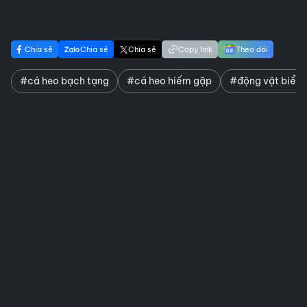
Chia sẻ
Chia sẻ
Chia sẻ
Copy link
Theo dõi
#cá heo bạch tạng
#cá heo hiếm gặp
#động vật biển 