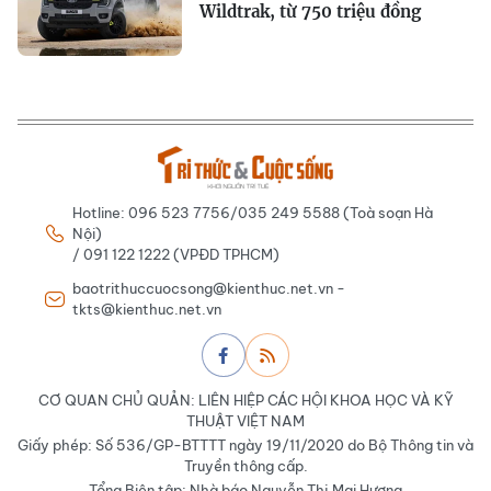
Wildtrak, từ 750 triệu đồng
Hotline: 096 523 7756/035 249 5588 (Toà soạn Hà
Nội)
/ 091 122 1222 (VPĐD TPHCM)
baotrithuccuocsong@kienthuc.net.vn -
tkts@kienthuc.net.vn
CƠ QUAN CHỦ QUẢN: LIÊN HIỆP CÁC HỘI KHOA HỌC VÀ KỸ
THUẬT VIỆT NAM
Giấy phép: Số 536/GP-BTTTT ngày 19/11/2020 do Bộ Thông tin và
Truyền thông cấp.
Tổng Biên tập: Nhà báo Nguyễn Thị Mai Hương