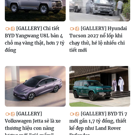
[GALLERY] Chi tiết
[GALLERY] Hyundai
BYD Yangwang U8L bản 4
Tucson 2027 nổ lốp khi
chỗ mạ vàng thật, hơn 7 tỷ
chạy thử, hé lộ nhiều chi
đồng
tiết mới
[GALLERY]
[GALLERY] BYD Ti 7
Volkswagen Jetta sẽ là xe
mới gần 1,7 tỷ đồng, thiết
thương hiệu con năng
kế đẹp như Land Rover