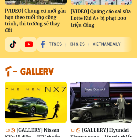
[VIDEO] Chung cư mới gắn
[VIDEO] Quảng cáo sai sữa
hạn theo tuổi thọ công
Lotte Kid A+ bị phạt 200
trình, thị trường sẽ thay
triệu đồng
đổi
TT&CS
KH & ĐS
VIETNAMDAILY
GALLERY
[GALLERY] Nissan
[GALLERY] Hyundai