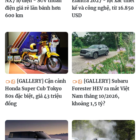
NX7 lộ diện - SUV thuần
Elantra 2027 - lột xác thiết
điện giá rẻ lăn bánh hơn
kế và công nghệ, từ 16.850
600 km
USD
[GALLERY] Cận cảnh
[GALLERY] Subaru
Honda Super Cub Tokyo
Forester HEV ra mắt Việt
80s đặc biệt, giá 43 triệu
Nam tháng 10/2026,
đồng
khoảng 1,5 tỷ?