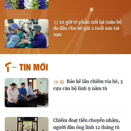
10 giờ vi phẫu nối lại toàn bộ
da đầu cho bé gái 2 tuổi sau tai
nạn
Tin mới
Bảo kê lấn chiếm vỉa hè, 3
cựu cán bộ lĩnh 9 năm tù
Chiếm đoạt tiền chuyển nhầm,
người đàn ông lĩnh 12 tháng tù