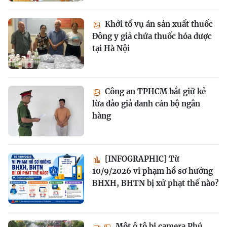
Khởi tố vụ án sản xuất thuốc
Đông y giả chứa thuốc hóa dược
tại Hà Nội
Công an TPHCM bắt giữ kẻ
lừa đảo giả danh cán bộ ngân
hàng
[INFOGRAPHIC] Từ
10/9/2026 vi phạm hồ sơ hưởng
BHXH, BHTN bị xử phạt thế nào?
Một ô tô bị camera Phú