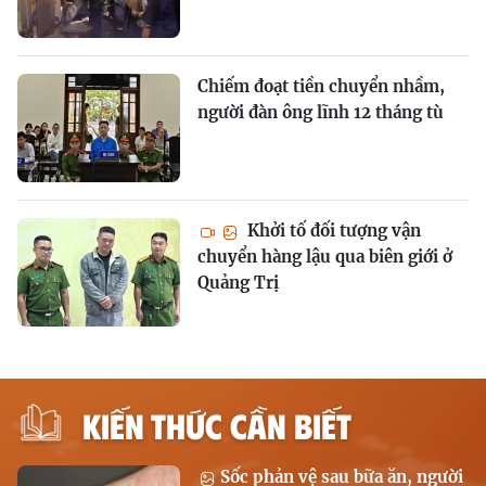
Chiếm đoạt tiền chuyển nhầm,
người đàn ông lĩnh 12 tháng tù
Khởi tố đối tượng vận
chuyển hàng lậu qua biên giới ở
Quảng Trị
KIẾN THỨC CẦN BIẾT
Sốc phản vệ sau bữa ăn, người