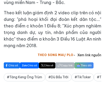
vùng miền Nam - Trung - Bắc.
Theo kết luận giám định 2 video clip trên có nội
dung: "phá hoại khối đại đoàn kết dân tộc..."
theo điểm c khoản 1 Điều 8; "Xúc phạm nghiêm
trọng danh dự, uy tín, nhân phẩm của người
khác" theo điểm a khoản 3 Điều 16 Luật An ninh
mạng năm 2018.
Xem link nguồn
THEO SONG MAI/ PLO
Chia sẻ
Chia sẻ
Chia sẻ
Copy link
Theo dõi
#Tàng Keng Ông Trùm
#Dù Bầu Trời
#TikToker
#Tik