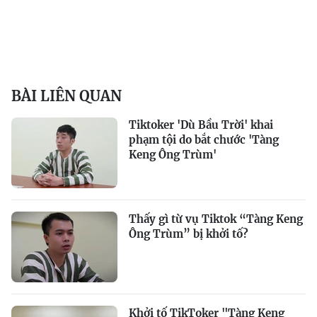
BÀI LIÊN QUAN
Tiktoker 'Dù Bầu Trời' khai
phạm tội do bắt chước 'Tàng
Keng Ông Trùm'
Thấy gì từ vụ Tiktok “Tàng Keng
Ông Trùm” bị khởi tố?
Khởi tố TikToker "Tàng Keng