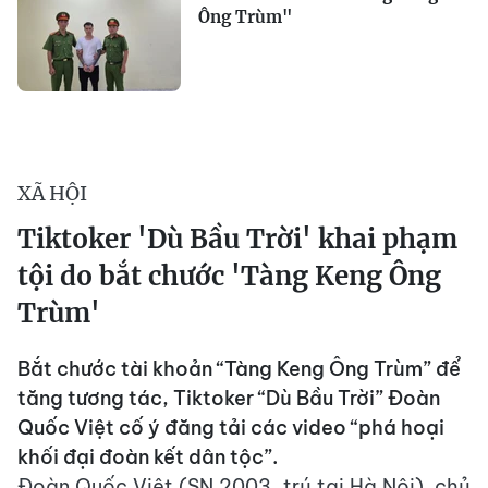
Ông Trùm"
XÃ HỘI
Tiktoker 'Dù Bầu Trời' khai phạm
tội do bắt chước 'Tàng Keng Ông
Trùm'
Bắt chước tài khoản “Tàng Keng Ông Trùm” để
tăng tương tác, Tiktoker “Dù Bầu Trời” Đoàn
Quốc Việt cố ý đăng tải các video “phá hoại
khối đại đoàn kết dân tộc”.
Đoàn Quốc Việt (SN 2003, trú tại Hà Nội), chủ