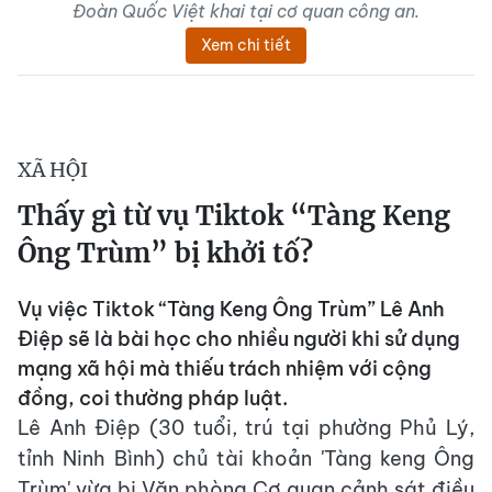
Đoàn Quốc Việt khai tại cơ quan công an.
Xem chi tiết
XÃ HỘI
Thấy gì từ vụ Tiktok “Tàng Keng
Ông Trùm” bị khởi tố?
Vụ việc Tiktok “Tàng Keng Ông Trùm” Lê Anh
Điệp sẽ là bài học cho nhiều người khi sử dụng
mạng xã hội mà thiếu trách nhiệm với cộng
đồng, coi thường pháp luật.
Lê Anh Điệp (30 tuổi, trú tại phường Phủ Lý,
tỉnh Ninh Bình) chủ tài khoản 'Tàng keng Ông
Trùm' vừa bị Văn phòng Cơ quan cảnh sát điều