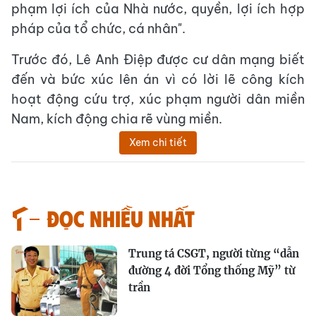
phạm lợi ích của Nhà nước, quyền, lợi ích hợp
pháp của tổ chức, cá nhân".
Trước đó, Lê Anh Điệp được cư dân mạng biết
đến và bức xúc lên án vì có lời lẽ công kích
hoạt động cứu trợ, xúc phạm người dân miền
Nam, kích động chia rẽ vùng miền.
Xem chi tiết
Đọc nhiều nhất
Trung tá CSGT, người từng “dẫn
đường 4 đời Tổng thống Mỹ” từ
trần