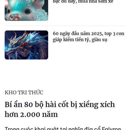
bạc đủ đầy, mua nhà sắm xe
60 ngày đầu năm 2025, top 3 con
giáp kiếm tiền tỷ, giàu sụ
KHO TRI THỨC
Bí ẩn 80 bộ hài cốt bị xiềng xích
hơn 2.000 năm
Trong cuộc khai quật tại nghĩa địa cổ Falyron