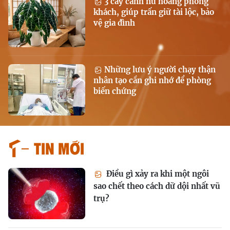
3 cây cảnh nữ hoàng phòng
khách, giúp trấn giữ tài lộc, bảo
vệ gia đình
Những lưu ý người chạy thận
nhân tạo cần ghi nhớ để phòng
biến chứng
Tin mới
Điều gì xảy ra khi một ngôi
sao chết theo cách dữ dội nhất vũ
trụ?