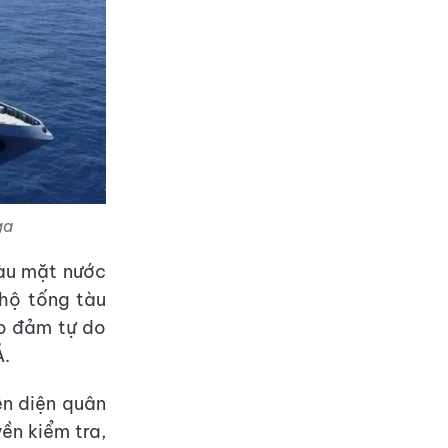
ga
tàu mặt nước
hộ tống tàu
ảo đảm tự do
Á.
ện diện quân
ền kiểm tra,