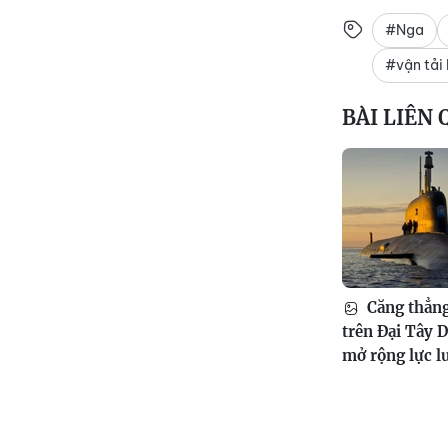
#Nga
#vận tải 
BÀI LIÊN
Căng thẳng
trên Đại Tây 
mở rộng lực l