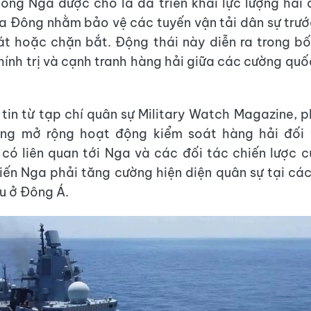
ng Nga được cho là đã triển khai lực lượng hải 
a Đông nhằm bảo vệ các tuyến vận tải dân sự trướ
t hoặc chặn bắt. Động thái này diễn ra trong b
hính trị và cạnh tranh hàng hải giữa các cường qu
tin từ tạp chí quân sự Military Watch Magazine, 
ng mở rộng hoạt động kiểm soát hàng hải đối 
có liên quan tới Nga và các đối tác chiến lược
iến Nga phải tăng cường hiện diện quân sự tại cá
ếu ở Đông Á.