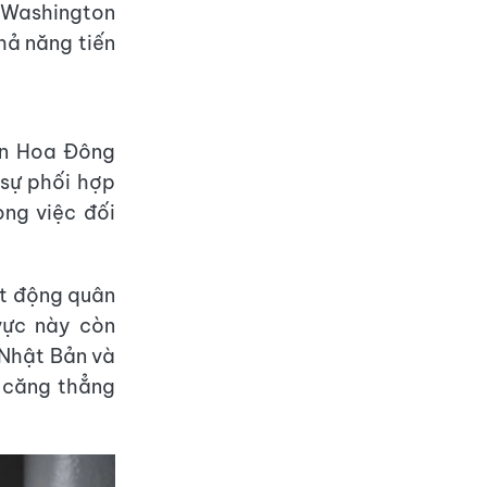
, Washington
hả năng tiến
iển Hoa Đông
 sự phối hợp
ng việc đối
ạt động quân
vực này còn
 Nhật Bản và
 căng thẳng