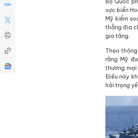
Bộ Quốc phò
vực biển Ho
Mỹ kiểm soá
thẳng địa c
gia tăng.
Theo thông 
rằng Mỹ đa
thương mại 
Điều này kh
hải trọng y