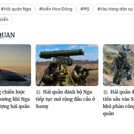
#Hải quân Nga
#biển Hoa Đông
#Mỹ
#tàu hàng dân sự
biển
 QUAN
 chiến lược
Hải quân đánh bộ Nga
Hải quân 
Dương khi Nga
tiếp tục mở rộng đầu cầu ở
tiến sâu vào 
ượng hải quân
Sumy
khó phản công
quân