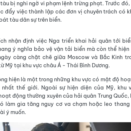
 tàu bị nghi ngờ vi phạm lệnh trừng phạt. Trước đó
c đẩy việc thành lập các đơn vị chuyên trách có k
át tàu dân sự trên biển.
ích nhận định việc Nga triển khai hải quân tới b
ang ý nghĩa bảo vệ vận tải biển mà còn thể hiện
 ngày càng chặt chẽ giữa Moscow và Bắc Kinh tro
từ Mỹ tại khu vực châu Á - Thái Bình Dương.
ng hiện là một trong những khu vực có mật độ ho
 nhất thế giới. Ngoài sự hiện diện của Mỹ, khu 
hoạt động thường xuyên của hải quân Trung Quốc,
đó làm gia tăng nguy cơ va chạm hoặc leo thang
ài ý muốn.