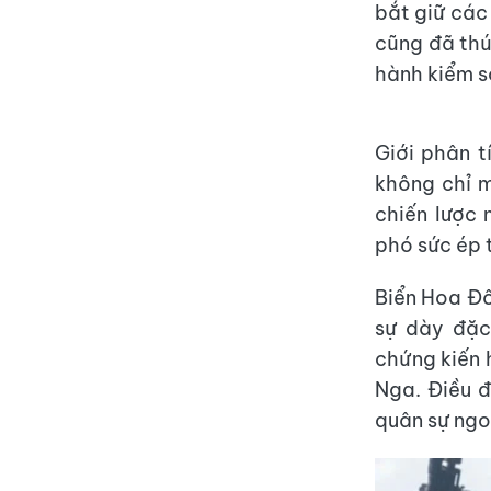
bắt giữ các
cũng đã thú
hành kiểm so
Giới phân t
không chỉ m
chiến lược
phó sức ép 
Biển Hoa Đô
sự dày đặc
chứng kiến 
Nga. Điều 
quân sự ngo