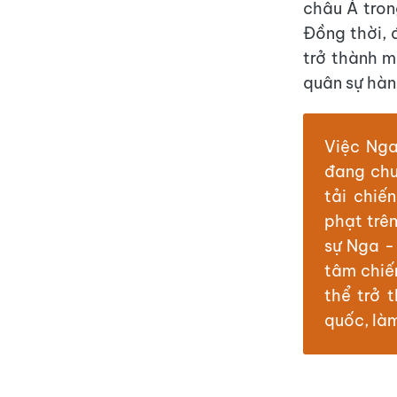
châu Á tron
Đồng thời, 
trở thành m
quân sự hàn
Việc Nga
đang chu
tải chiế
phạt trê
sự Nga -
tâm chiế
thể trở 
quốc, là