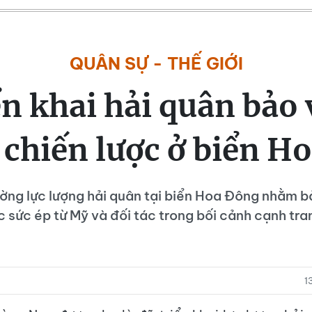
QUÂN SỰ - THẾ GIỚI
ển khai hải quân bảo 
i chiến lược ở biển H
ờng lực lượng hải quân tại biển Hoa Đông nhằm bả
c sức ép từ Mỹ và đối tác trong bối cảnh cạnh tra
1