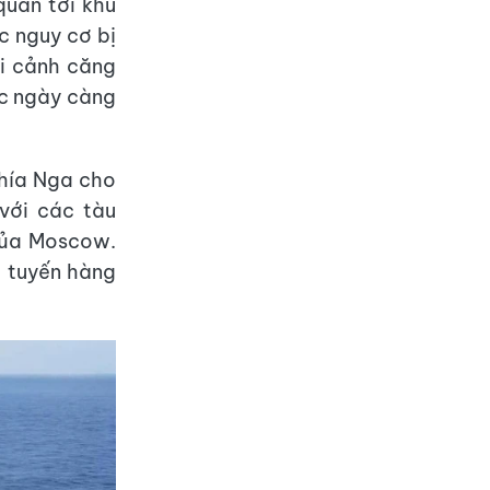
quân tới khu
c nguy cơ bị
ối cảnh căng
ốc ngày càng
phía Nga cho
với các tàu
 của Moscow.
c tuyến hàng