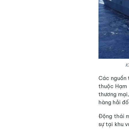
K
Các nguồn t
thuộc Hạm 
thương mại,
hàng hải đối
Động thái m
sự tại khu 