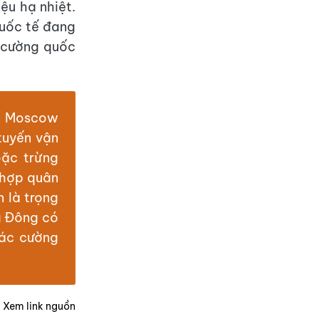
ệu hạ nhiệt.
quốc tế đang
c cường quốc
ấy Moscow
tuyến vận
oặc trừng
 hợp quân
 là trọng
a Đông có
các cường
Xem link nguồn