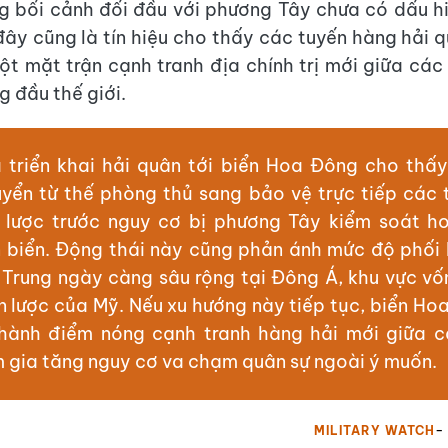
g bối cảnh đối đầu với phương Tây chưa có dấu hi
đây cũng là tín hiệu cho thấy các tuyến hàng hải 
ột mặt trận cạnh tranh địa chính trị mới giữa cá
g đầu thế giới.
 triển khai hải quân tới biển Hoa Đông cho th
yển từ thế phòng thủ sang bảo vệ trực tiếp các 
n lược trước nguy cơ bị phương Tây kiểm soát h
n biển. Động thái này cũng phản ánh mức độ phối
 Trung ngày càng sâu rộng tại Đông Á, khu vực vốn
n lược của Mỹ. Nếu xu hướng này tiếp tục, biển Ho
thành điểm nóng cạnh tranh hàng hải mới giữa 
m gia tăng nguy cơ va chạm quân sự ngoài ý muốn.
MILITARY WATCH