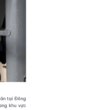
uân tại Đông
ang khu vực