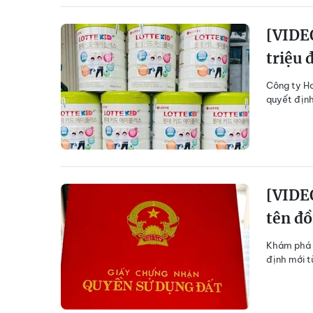
[VIDEO
triệu 
Công ty Ho
quyết định
[VIDEO
tên đồ
Khám phá 5
định mới t