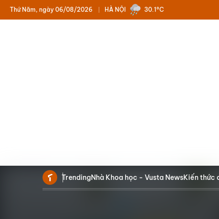
Thứ Năm, ngày 06/08/2026
HÀ NỘI
30.1°C
Trending
Nhà Khoa học - Vusta News
Kiến thức 