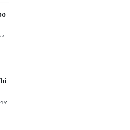
00
heo
ghi
 quy