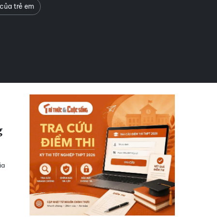
 của trẻ em
g
ia