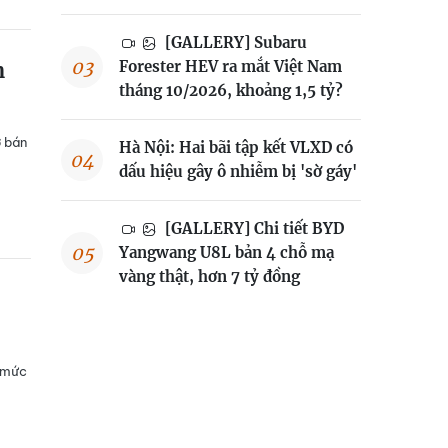
[GALLERY] Subaru
n
Forester HEV ra mắt Việt Nam
tháng 10/2026, khoảng 1,5 tỷ?
ở bán
Hà Nội: Hai bãi tập kết VLXD có
dấu hiệu gây ô nhiễm bị 'sờ gáy'
[GALLERY] Chi tiết BYD
Yangwang U8L bản 4 chỗ mạ
vàng thật, hơn 7 tỷ đồng
, mức