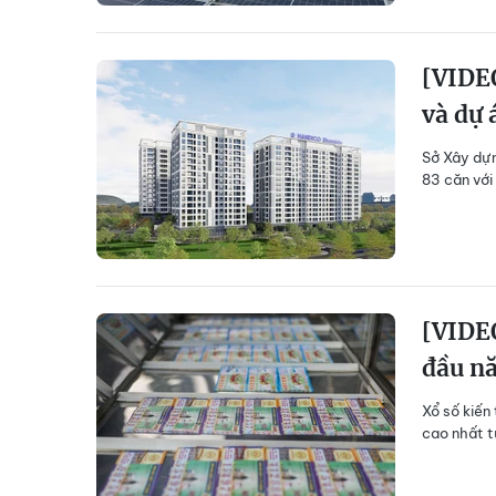
[VIDEO
và dự 
Sở Xây dựn
83 căn với
[VIDEO
đầu n
Xổ số kiến
cao nhất t