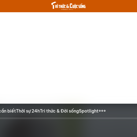
cần biết
Thời sự 24h
Tri thức & Đời sống
Spotlight