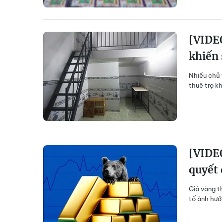
[VIDE
khiến
Nhiều chủ t
thuê trọ k
[VIDEO
quyết 
Giá vàng t
tố ảnh hưở