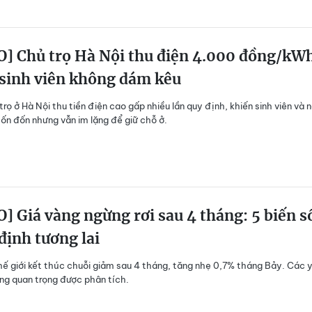
O] Chủ trọ Hà Nội thu điện 4.000 đồng/kW
 sinh viên không dám kêu
rọ ở Hà Nội thu tiền điện cao gấp nhiều lần quy định, khiến sinh viên và 
hốn đốn nhưng vẫn im lặng để giữ chỗ ở.
] Giá vàng ngừng rơi sau 4 tháng: 5 biến s
định tương lai
hế giới kết thúc chuỗi giảm sau 4 tháng, tăng nhẹ 0,7% tháng Bảy. Các 
ng quan trọng được phân tích.