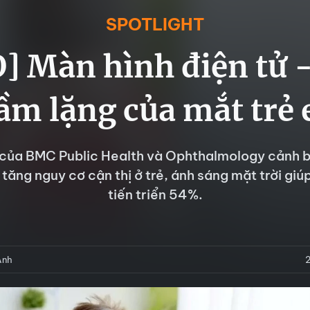
SPOTLIGHT
] Màn hình điện tử -
ầm lặng của mắt trẻ
của BMC Public Health và Ophthalmology cảnh 
 tăng nguy cơ cận thị ở trẻ, ánh sáng mặt trời giú
tiến triển 54%.
Anh