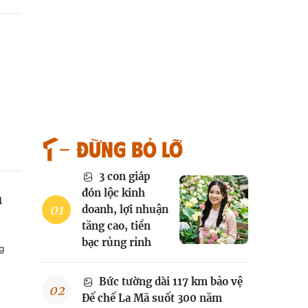
Đừng bỏ lỡ
3 con giáp
đón lộc kinh
n
doanh, lợi nhuận
tăng cao, tiền
bạc rủng rỉnh
g
Bức tường dài 117 km bảo vệ
Đế chế La Mã suốt 300 năm