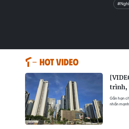
#Nghi
HOT VIDEO
[VIDEO
trình,
Gắn hạn ch
nhấn mạnh 