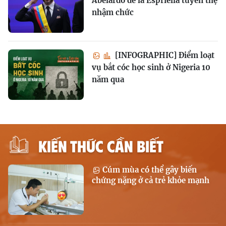
Abelardo de la Espriella tuyên thệ
nhậm chức
[INFOGRAPHIC] Điểm loạt
vụ bắt cóc học sinh ở Nigeria 10
năm qua
KIẾN THỨC CẦN BIẾT
Cúm mùa có thể gây biến
chứng nặng ở cả trẻ khỏe mạnh