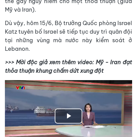
thể gây nguy hiểm cho một thỏa thuận (giữa
Mỹ và Iran).
Dù vậy, hôm 15/6, Bộ trưởng Quốc phòng Israel
Katz tuyên bố Israel sẽ tiếp tục duy trì quân đội
tại những vùng mà nước này kiểm soát ở
Lebanon.
>>> Mời độc giả xem thêm video: Mỹ - Iran đạt
thỏa thuận khung chấm dứt xung đột
Play
Video