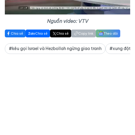
Nguồn video: VTV
Chia sẻ
Chia sẻ
Chia sẻ
Copy link
Theo dõi
#kêu gọi Israel và Hezbollah ngừng giao tranh
#xung đột Is