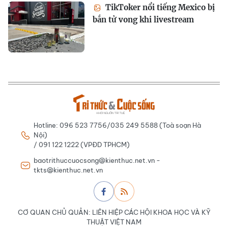
TikToker nổi tiếng Mexico bị
bắn tử vong khi livestream
Hotline: 096 523 7756/035 249 5588 (Toà soạn Hà
Nội)
/ 091 122 1222 (VPĐD TPHCM)
baotrithuccuocsong@kienthuc.net.vn -
tkts@kienthuc.net.vn
CƠ QUAN CHỦ QUẢN: LIÊN HIỆP CÁC HỘI KHOA HỌC VÀ KỸ
THUẬT VIỆT NAM