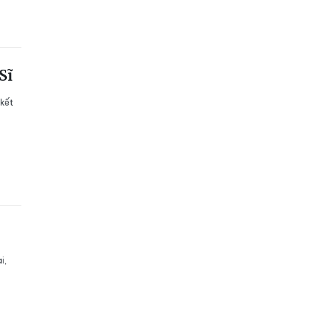
Sĩ
 kết
i,