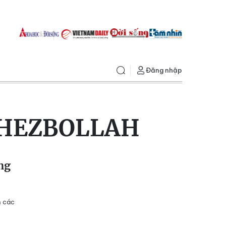
Đăng nhập
 HEZBOLLAH
ng
h các