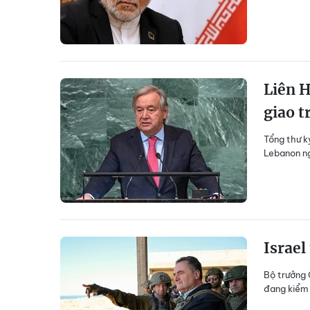
Liên H
giao t
Tổng thư k
Lebanon ng
Israel
Bộ trưởng 
đang kiểm