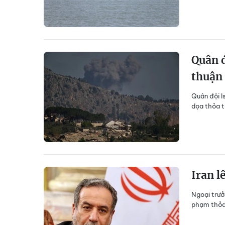
Quân đ
thuận
Quân đội I
dọa thỏa t
Iran l
Ngoại trưở
phạm thỏa 