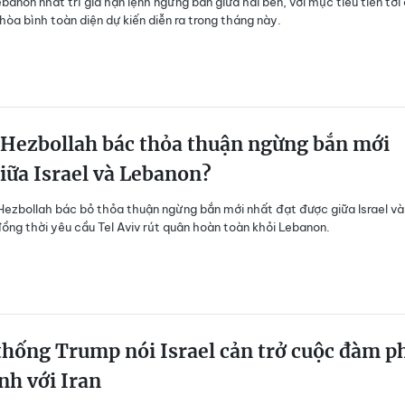
ebanon nhất trí gia hạn lệnh ngừng bắn giữa hai bên, với mục tiêu tiến tới
òa bình toàn diện dự kiến diễn ra trong tháng này.
 Hezbollah bác thỏa thuận ngừng bắn mới
iữa Israel và Lebanon?
Hezbollah bác bỏ thỏa thuận ngừng bắn mới nhất đạt được giữa Israel và
ồng thời yêu cầu Tel Aviv rút quân hoàn toàn khỏi Lebanon.
hống Trump nói Israel cản trở cuộc đàm p
nh với Iran