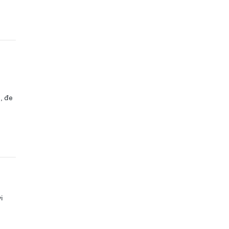
, đe
i