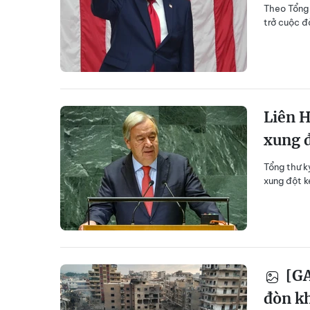
Theo Tổng 
trở cuộc đ
Liên 
xung đ
Tổng thư k
xung đột k
[GA
đòn kh