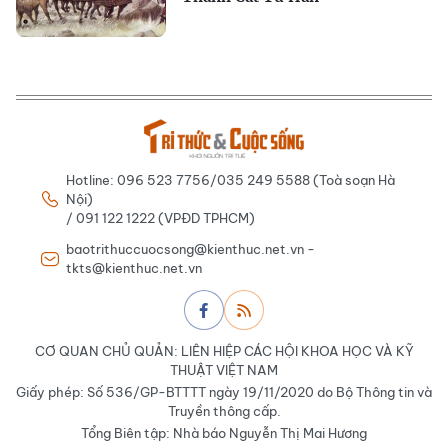
Hotline: 096 523 7756/035 249 5588 (Toà soạn Hà
Nội)
/ 091 122 1222 (VPĐD TPHCM)
baotrithuccuocsong@kienthuc.net.vn -
tkts@kienthuc.net.vn
CƠ QUAN CHỦ QUẢN: LIÊN HIỆP CÁC HỘI KHOA HỌC VÀ KỸ
THUẬT VIỆT NAM
Giấy phép: Số 536/GP-BTTTT ngày 19/11/2020 do Bộ Thông tin và
Truyền thông cấp.
Tổng Biên tập: Nhà báo Nguyễn Thị Mai Hương