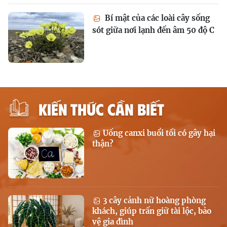
Bí mật của các loài cây sống
sót giữa nơi lạnh đến âm 50 độ C
KIẾN THỨC CẦN BIẾT
Uống canxi buổi tối có gây hại
thận?
3 cây cảnh nữ hoàng phòng
khách, giúp trấn giữ tài lộc, bảo
vệ gia đình