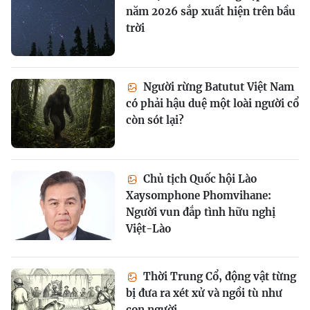
năm 2026 sắp xuất hiện trên bầu
trời
Người rừng Batutut Việt Nam
có phải hậu duệ một loài người cổ
còn sót lại?
Chủ tịch Quốc hội Lào
Xaysomphone Phomvihane:
Người vun đắp tình hữu nghị
Việt-Lào
Thời Trung Cổ, động vật từng
bị đưa ra xét xử và ngồi tù như
con người