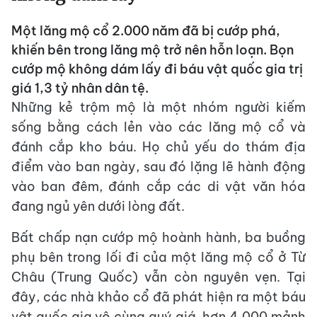
Một lăng mộ cổ 2.000 năm đã bị cướp phá,
khiến bên trong lăng mộ trở nên hỗn loạn. Bọn
cướp mộ không dám lấy đi báu vật quốc gia trị
giá 1,3 tỷ nhân dân tệ.
Những kẻ trộm mộ là một nhóm người kiếm
sống bằng cách lẻn vào các lăng mộ cổ và
đánh cắp kho báu. Họ chủ yếu do thám địa
điểm vào ban ngày, sau đó lặng lẽ hành động
vào ban đêm, đánh cắp các di vật văn hóa
đang ngủ yên dưới lòng đất.
Bất chấp nạn cướp mộ hoành hành, ba buồng
phụ bên trong lối đi của một lăng mộ cổ ở Từ
Châu (Trung Quốc) vẫn còn nguyên vẹn. Tại
đây, các nhà khảo cổ đã phát hiện ra một báu
vật quốc gia vô cùng quý giá, hơn 4.000 mảnh