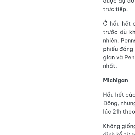
được dự đo
trực tiếp.
Ở hầu hết c
trước dù k
nhiên, Penn
phiếu đóng 
gian và Pen
nhất.
Michigan
Hầu hết các
Đông, nhưn
lúc 21h the
Không giống
định kể từ 