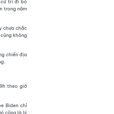
cử tri đi bỏ
ơn trong năm
ay chưa chắc
ư cũng không
ng chiến địa
ng.
9h theo giờ
e Biden chỉ
ó cũng là lý