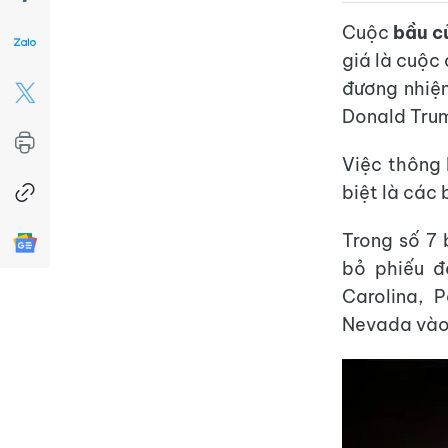
Cuộc
bầu c
giá là cuộc
đương nhiệ
Donald Tru
Việc thông 
biệt là các 
Trong số 7
bỏ phiếu đ
Carolina, 
Nevada vào 