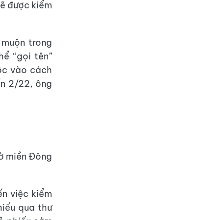
sẽ được kiểm
ờ muộn trong
ể “gọi tên”
ộc vào cách
ến 2/22, ông
iờ miền Đông
ến việc kiểm
hiếu qua thư