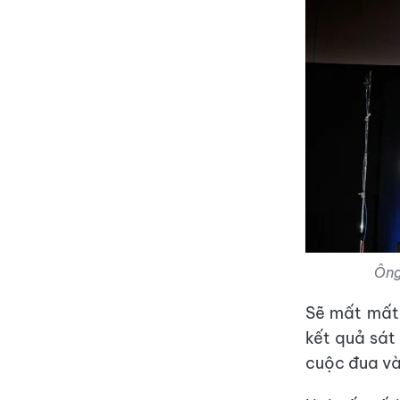
Ông
Sẽ mất mất 
kết quả sát
cuộc đua và