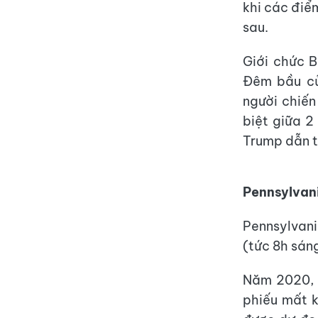
khi các điể
sau.
Giới chức B
Đêm bầu cử
người chiế
biệt giữa 2
Trump dẫn t
Pennsylvan
Pennsylvani
(tức 8h sán
Năm 2020, k
phiếu mất k