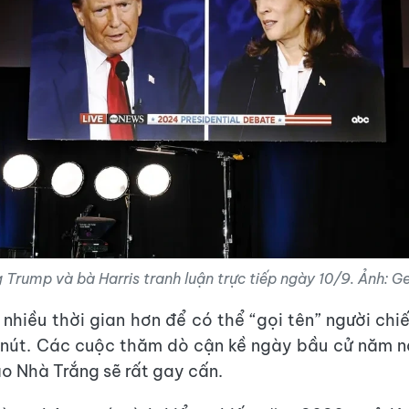
 Trump và bà Harris tranh luận trực tiếp ngày 10/9. Ảnh: Ge
nhiều thời gian hơn để có thể “gọi tên” người chi
 nút. Các cuộc thăm dò cận kề ngày bầu cử năm 
o Nhà Trắng sẽ rất gay cấn.