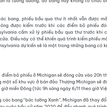
án là tương đương, do bang này không tổ chức b
ác bang, phiếu bầu qua thư ít nhất vẫn được mở
hông được kiểm trước khi các điểm bỏ phiếu đó
sylvania cấm xử lý phiếu bầu qua thư trước khi
cửa. Điều này có thể khiến quá trình kiểm phiếu mấ
nsylvania dự kiến sẽ là một trong những bang có 
 điểm bỏ phiếu ở Michigan sẽ đóng cửa vào 20h t
g một số khu vực ở bán đảo Thượng Michigan sẽ đ
o giờ miền Đông (tức 9h sáng ngày 6/11 theo giờ Vi
 các bang “bức tường Xanh”, Michigan đã thay đổ
sau cuộc bầu cử năm 2020 để đẩy nhanh quá trình