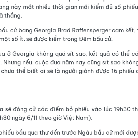
ang này mất nhiều thời gian mới kiểm đủ số phiếu
ã thắng.
ầu cử bang Georgia Brad Raffensperger cam kết, 
 một số ít, sẽ được kiểm trong Đêm bầu cử.
a ở Georgia không quá sít sao, kết quả có thể c
. Nhưng nếu, cuộc đua năm nay cũng sít sao khôn
 chưa thể biết ai sẽ là người giành được 16 phiếu đ
lia
a sẽ đóng cử các điểm bỏ phiếu vào lúc 19h30 t
h30 ngày 6/11 theo giờ Việt Nam).
phiếu bầu qua thư đến trước Ngàu bầu cử mới đượ