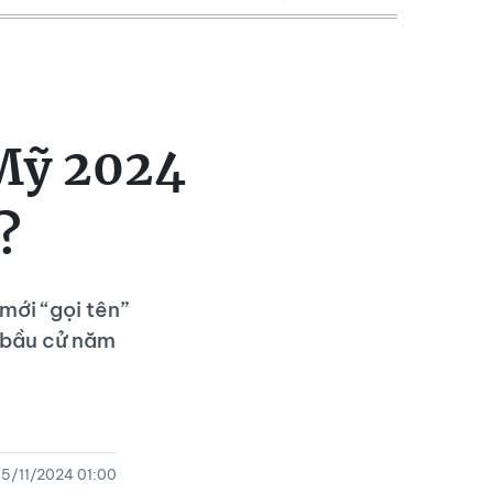
 Mỹ 2024
?
mới “gọi tên”
 bầu cử năm
5/11/2024 01:00