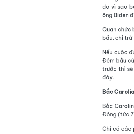
do vì sao b
ông Biden đ
Quan chức b
bầu, chỉ trừ
Nếu cuộc đu
Đêm bầu cử
trước thì sẽ
đây.
Bắc Caro
Bắc Carolin
Đông (tức 7
Chỉ có các 