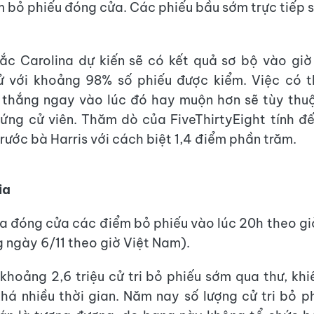
m bỏ phiếu đóng cửa. Các phiếu bầu sớm trực tiếp 
ắc Carolina dự kiến sẽ có kết quả sơ bộ vào gi
 với khoảng 98% số phiếu được kiểm. Việc có th
n thắng ngay vào lúc đó hay muộn hơn sẽ tùy thu
 ứng cử viên. Thăm dò của FiveThirtyEight tính đ
rước bà Harris với cách biệt 1,4 điểm phần trăm.
ia
a đóng cửa các điểm bỏ phiếu vào lúc 20h theo g
g ngày 6/11 theo giờ Việt Nam).
hoảng 2,6 triệu cử tri bỏ phiếu sớm qua thư, khi
há nhiều thời gian. Năm nay số lượng cử tri bỏ p