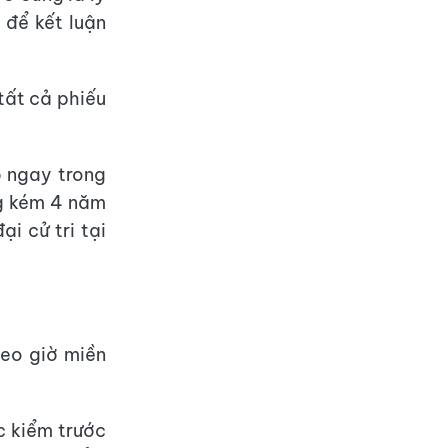
 để kết luận
tất cả phiếu
ó ngay trong
g kém 4 năm
ại cử tri tại
heo giờ miền
c kiểm trước