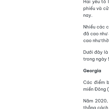
Hai yếu tố 
phiếu và cử
nay.
Nhiều các c
đã cao như 
cao như thờ
Dưới đây là
trong ngày 5
Georgia
Các điểm b
miền Đông (
Năm 2020, 
thắng cách 