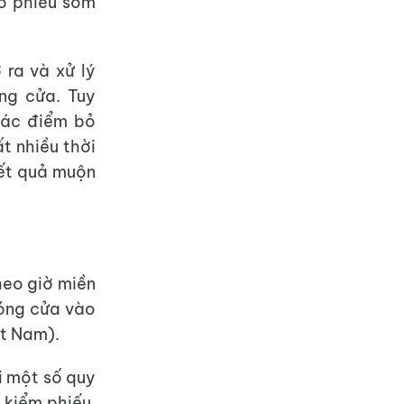
ỏ phiếu sớm
 ra và xử lý
ng cửa. Tuy
 các điểm bỏ
t nhiều thời
kết quả muộn
heo giờ miền
óng cửa vào
ệt Nam).
i một số quy
 kiểm phiếu.