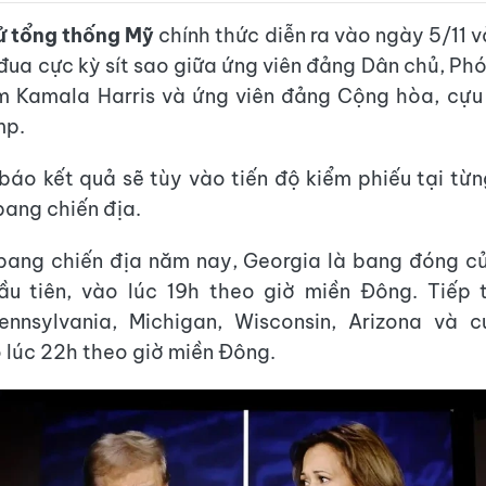
ử tổng thống Mỹ
chính thức diễn ra vào ngày 5/11 
 đua cực kỳ sít sao giữa ứng viên đảng Dân chủ, Ph
m Kamala Harris và ứng viên đảng Cộng hòa, cựu
mp.
báo kết quả sẽ tùy vào tiến độ kiểm phiếu tại từ
bang chiến địa.
 bang chiến địa năm nay, Georgia là bang đóng c
ầu tiên, vào lúc 19h theo giờ miền Đông. Tiếp 
Pennsylvania, Michigan, Wisconsin, Arizona và c
lúc 22h theo giờ miền Đông.