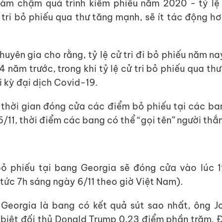
làm chậm quá trình kiểm phiếu năm 2020 - tỷ lệ 
 tri bỏ phiếu qua thư tăng mạnh, sẽ ít tác động h
huyên gia cho rằng, tỷ lệ cử tri đi bỏ phiếu năm n
4 năm trước, trong khi tỷ lệ cử tri bỏ phiếu qua th
i kỳ đại dịch Covid-19.
 thời gian đóng cửa các điểm bỏ phiếu tại các ba
/11, thời điểm các bang có thể “gọi tên” người thắ
ỏ phiếu tại bang Georgia sẽ đóng cửa vào lúc 1
tức 7h sáng ngày 6/11 theo giờ Việt Nam).
Georgia là bang có kết quả sút sao nhất, ông Jo
biệt đối thủ Donald Trump 0,23 điểm phần trăm. Đ