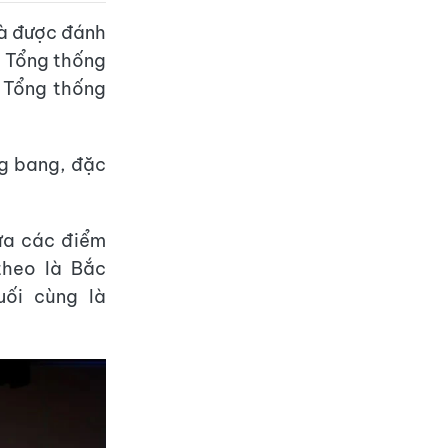
và được đánh
ó Tổng thống
 Tổng thống
ng bang, đặc
ửa các điểm
theo là Bắc
uối cùng là