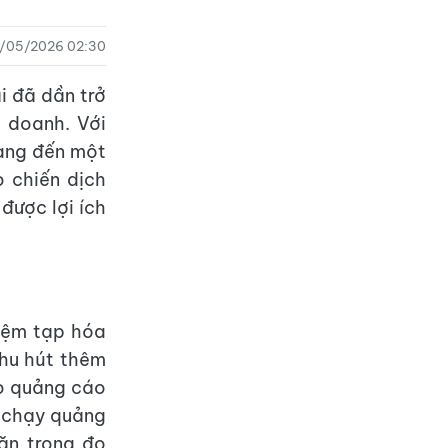
1/05/2026 02:30
i đã dần trở
 doanh. Với
ang đến một
 chiến dịch
được lợi ích
n
tiệm tạp hóa
thu hút thêm
ho quảng cáo
ử chạy quảng
ăn trong đo