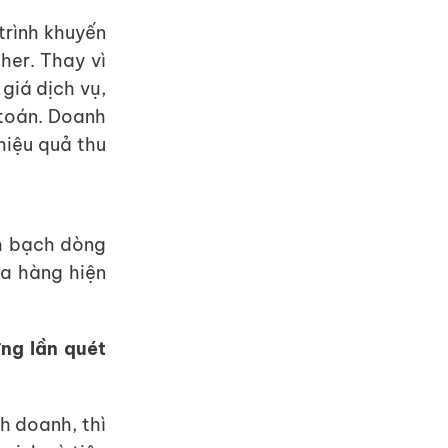
trình khuyến
her. Thay vì
giá dịch vụ,
 toán. Doanh
hiệu quả thu
nh bạch dòng
ửa hàng hiện
ừng lần quét
h doanh, thì