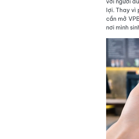
với người dù
lợi. Thay vì
cần mở VPB
nơi mình sin