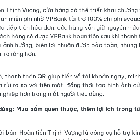
ền Thịnh Vượng, cửa hàng có thể triển khai chương 
àn miễn phí nhờ VPBank tài trợ 100% chi phí evouc
ực tiếp trên hóa đơn, cửa hàng vẫn giữ nguyên mức 
hách hàng sẽ được VPBank hoàn tiền sau khi thanh
ị ảnh hưởng, biên lợi nhuận được bảo toàn, nhưng 
i rõ ràng hơn.
, thanh toán QR giúp tiền về tài khoản ngay, mi
m rủi ro so với tiền mặt, đồng thời tạo hình ảnh c
 nghiệp hơn trong mắt người tiêu dùng.
dùng: Mua sắm quen thuộc, thêm lợi ích trong t
ời bán, Hoàn tiền Thịnh Vượng là công cụ hỗ trợ kin