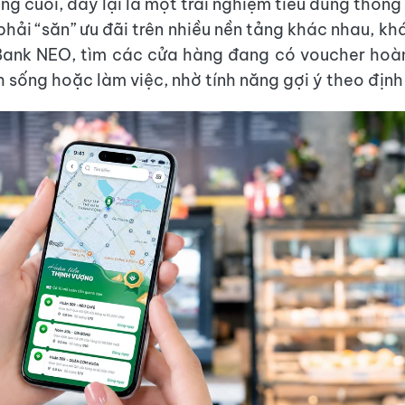
ng cuối, đây lại là một trải nghiệm tiêu dùng thông
 phải “săn” ưu đãi trên nhiều nền tảng khác nhau, k
ank NEO, tìm các cửa hàng đang có voucher hoàn
h sống hoặc làm việc, nhờ tính năng gợi ý theo định 