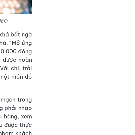
 NEO
 khá bất ngờ
hà. “Mở ứng
 30.000 đồng
ôi được hoàn
ới chị, trải
g một món đồ
n mạch trong
g phải nhập
a hàng, xem
u được thực
i nhóm khách