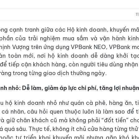
1
óng cạnh tranh giữa các Hộ kinh doanh, khuyến mã
phần của trải nghiệm mua sắm và vận hành kinh
Thịnh Vượng trên ứng dụng VPBank NEO, VPBank m
àn toàn mới, nơi hộ kinh doanh dễ dàng khởi tạo
để tiếp cận khách hàng, còn người tiêu dùng nhận 
 ràng trong từng giao dịch thường ngày.
nh nhỏ: Dễ làm, giảm áp lực chi phí, tăng lợi nhuậ
ều hộ kinh doanh nhỏ như quán cà phê, hàng ăn, 
 cá nhân, câu hỏi quen thuộc luôn là làm sao để 
à giữ chân khách cũ mà không phải “đốt tiền” c
á quá sâu. Thực tế, không ít chủ cửa hàng từng th
 hoặc tự triển khai khuyến mãi nhưng gặp khó kh