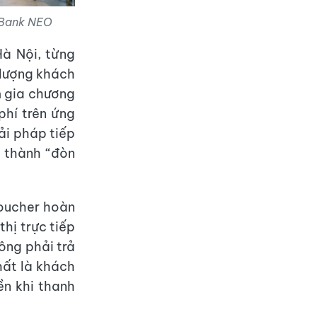
PBank NEO
à Nội, từng
 lượng khách
m gia chương
phí trên ứng
ải pháp tiếp
ở thành “đòn
voucher hoàn
hị trực tiếp
ông phải trả
hất là khách
ền khi thanh