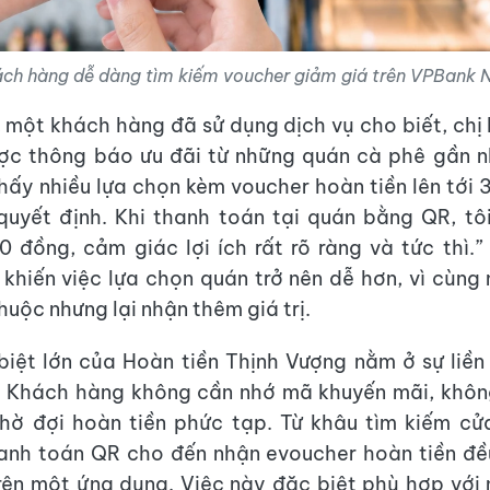
ch hàng dễ dàng tìm kiếm voucher giảm giá trên VPBank
, một khách hàng đã sử dụng dịch vụ cho biết, chị
ược thông báo ưu đãi từ những quán cà phê gần n
thấy nhiều lựa chọn kèm voucher hoàn tiền lên tới
quyết định. Khi thanh toán tại quán bằng QR, t
 đồng, cảm giác lợi ích rất rõ ràng và tức thì.” V
khiến việc lựa chọn quán trở nên dễ hơn, vì cùn
huộc nhưng lại nhận thêm giá trị.
iệt lớn của Hoàn tiền Thịnh Vượng nằm ở sự liề
m. Khách hàng không cần nhớ mã khuyến mãi, khôn
hờ đợi hoàn tiền phức tạp. Từ khâu tìm kiếm cử
hanh toán QR cho đến nhận evoucher hoàn tiền đề
rên một ứng dụng. Việc này đặc biệt phù hợp vớ