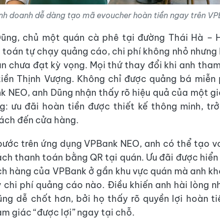
inh doanh dễ dàng tạo mã evoucher hoàn tiền ngay trên V
ũng, chủ một quán cà phê tại đường Thái Hà – H
i toán tự chạy quảng cáo, chi phí không nhỏ nhưng
n chưa đạt kỳ vọng. Mọi thứ thay đổi khi anh tha
tiền Thịnh Vượng. Không chỉ được quảng bá miễn 
 NEO, anh Dũng nhận thấy rõ hiệu quả của một gi
g: ưu đãi hoàn tiền được thiết kế thông minh, tr
ách đến cửa hàng.
 bước trên ứng dụng VPBank NEO, anh có thể tạo 
ách thanh toán bằng QR tại quán. Ưu đãi được hiển t
ch hàng của VPBank ở gần khu vực quán mà anh kh
 chi phí quảng cáo nào. Điều khiến anh hài lòng n
ng dễ chốt hơn, bởi họ thấy rõ quyền lợi hoàn ti
ảm giác “được lợi” ngay tại chỗ.