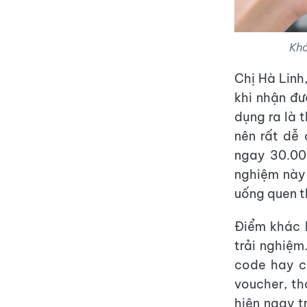
Khá
Chị Hà Linh
khi nhận đ
dụng ra là 
nên rất dễ 
ngay 30.000
nghiệm này 
uống quen t
Điểm khác b
trải nghiệ
code hay c
voucher, t
hiện ngay t