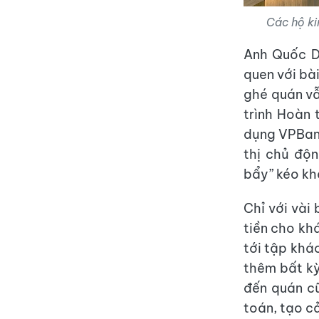
Các hộ k
Anh Quốc D
quen với bà
ghé quán vẫ
trình Hoàn 
dụng VPBank
thị chủ độn
bẩy” kéo kh
Chỉ với vài
tiền cho kh
tới tập khá
thêm bất kỳ
đến quán cũ
toán, tạo c