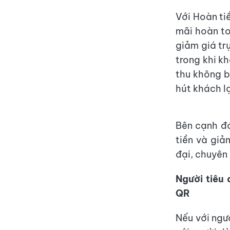
Với Hoàn ti
mãi hoàn to
giảm giá tr
trong khi k
thu không b
hút khách lạ
Bên cạnh đó
tiền và giả
đại, chuyên
Người tiêu 
QR
Nếu với ngư