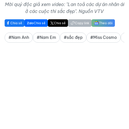
Mời quý độc giả xem video: "Lan toả các dự án nhân ái
ở các cuộc thi sắc đẹp". Nguồn VTV
Chia sẻ
Chia sẻ
Chia sẻ
Copy link
Theo dõi
#Nam Anh
#Nam Em
#sắc đẹp
#Miss Cosmo
#đ