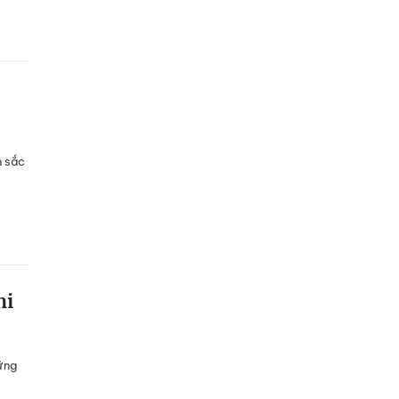
n sắc
hi
ững