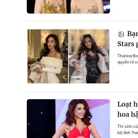
Bạn
Stars 
Tharina Bo
quyến rũ c
Loạt h
hoa h
Thí sinh c
bộ ảnh "hại