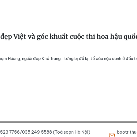
đẹp Việt và góc khuất cuộc thi hoa hậu quố
ạm Hương, người đẹp Khả Trang… từng bị đố kị, tố cáo nặc danh ở đấu t
6 523 7756/035 249 5588 (Toà soạn Hà Nội)
baotrith