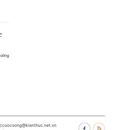
c
rường
uccuocsong@kienthuc.net.vn