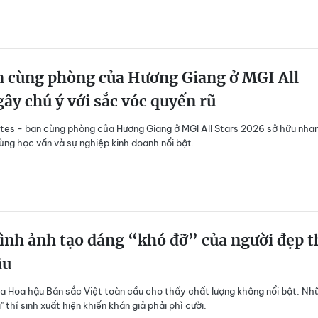
 cùng phòng của Hương Giang ở MGI All
gây chú ý với sắc vóc quyến rũ
tes - bạn cùng phòng của Hương Giang ở MGI All Stars 2026 sở hữu nha
ùng học vấn và sự nghiệp kinh doanh nổi bật.
ình ảnh tạo dáng “khó đỡ” của người đẹp t
ậu
ủa Hoa hậu Bản sắc Việt toàn cầu cho thấy chất lượng không nổi bật. Nh
" thí sinh xuất hiện khiến khán giả phải phì cười.