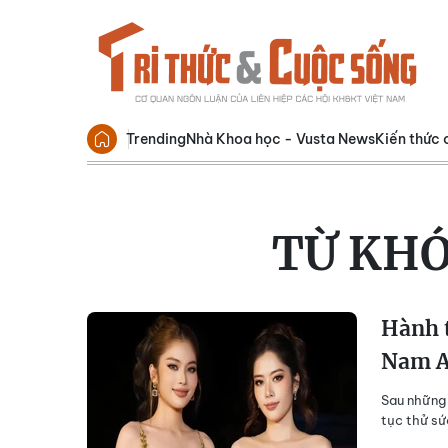
Trending
Nhà Khoa học - Vusta News
Kiến thức 
TỪ KH
Hành t
Nam A
Sau những 
tục thử sứ