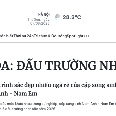
HÀ NỘI
28.3°C
Thứ Sáu, ngày
07/08/2026
cần biết
Thời sự 24h
Tri thức & Đời sống
Spotlight
ÓA:
ĐẤU TRƯỜNG NH
rình sắc đẹp nhiều ngã rẽ của cặp song sin
nh - Nam Em
dấu mốc khác nhau trong sự nghiệp, cặp song sinh Nam Anh - Nam Em 
c ở đấu trường nhan sắc năm 2026.