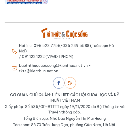
Hotline: 096 523 7756/035 249 5588 (Toà soạn Hà
Nội)
/ 091 122 1222 (VPĐD TPHCM)
baotrithuccuocsong@kienthuc.net.vn -
tkts@kienthuc.net.vn
CƠ QUAN CHỦ QUẢN: LIÊN HIỆP CÁC HỘI KHOA HỌC VÀ KỸ
THUẬT VIỆT NAM
Giấy phép: Số 536/GP-BTTTT ngày 19/11/2020 do Bộ Thông tin và
Truyền thông cấp.
Tổng Biên tập: Nhà báo Nguyễn Thị Mai Hương
Tòa soạn: Số 70 Trần Hưng Đạo, phường Cửa Nam, Hà Nội.