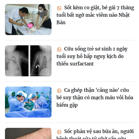
Sốt kèm co giật, bé gái 7 tháng
tuổi bất ngờ mắc viêm não Nhật
Bản
Cứu sống trẻ sơ sinh 1 ngày
tuổi suy hô hấp nguy kịch do
thiếu surfactant
Ca ghép thận 'căng não' cứu
bé suy thận có mạch máu vôi hóa
hiếm gặp
Sốc phản vệ sau bữa ăn, người
bệnh thoát cửa tử nhờ cấp cứu