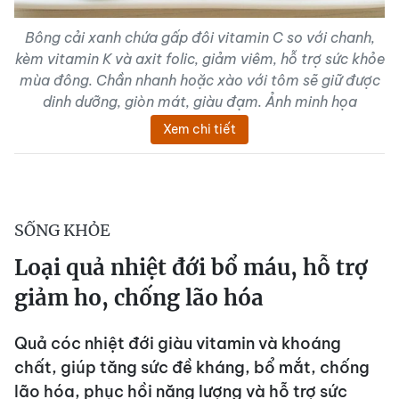
Bông cải xanh chứa gấp đôi vitamin C so với chanh,
kèm vitamin K và axit folic, giảm viêm, hỗ trợ sức khỏe
mùa đông. Chần nhanh hoặc xào với tôm sẽ giữ được
dinh dưỡng, giòn mát, giàu đạm. Ảnh minh họa
Xem chi tiết
SỐNG KHỎE
Loại quả nhiệt đới bổ máu, hỗ trợ
giảm ho, chống lão hóa
Quả cóc nhiệt đới giàu vitamin và khoáng
chất, giúp tăng sức đề kháng, bổ mắt, chống
lão hóa, phục hồi năng lượng và hỗ trợ sức