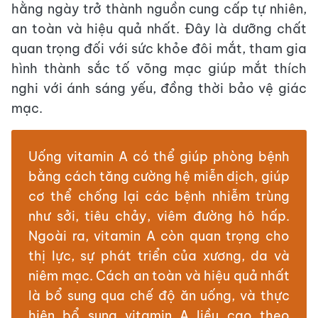
hằng ngày trở thành nguồn cung cấp tự nhiên,
an toàn và hiệu quả nhất. Đây là dưỡng chất
quan trọng đối với sức khỏe đôi mắt, tham gia
hình thành sắc tố võng mạc giúp mắt thích
nghi với ánh sáng yếu, đồng thời bảo vệ giác
mạc.
Uống vitamin A có thể giúp phòng bệnh
bằng cách tăng cường hệ miễn dịch, giúp
cơ thể chống lại các bệnh nhiễm trùng
như sởi, tiêu chảy, viêm đường hô hấp.
Ngoài ra, vitamin A còn quan trọng cho
thị lực, sự phát triển của xương, da và
niêm mạc. Cách an toàn và hiệu quả nhất
là bổ sung qua chế độ ăn uống, và thực
hiện bổ sung vitamin A liều cao theo