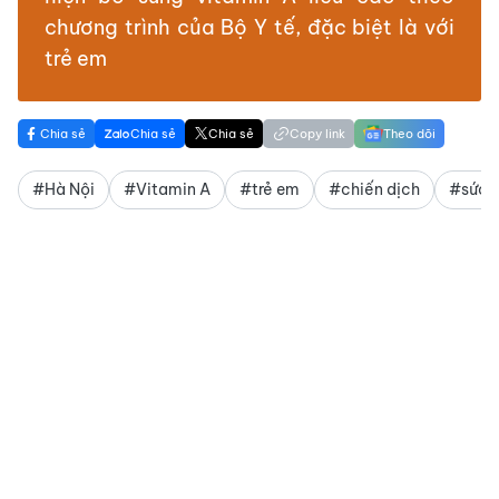
chương trình của Bộ Y tế, đặc biệt là với
trẻ em
Chia sẻ
Chia sẻ
Chia sẻ
Copy link
Theo dõi
#Hà Nội
#Vitamin A
#trẻ em
#chiến dịch
#sức 