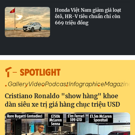
Honda Việt Nam giảm giá loạt
ôtô, HR-V tiêu chuẩn chỉ còn
669 triệu đồng
SPOTLIGHT
Gallery
Video
Podcast
Infographic
eMagazine
Cristiano Ronaldo "show hàng" khoe
dàn siêu xe trị giá hàng chục triệu USD