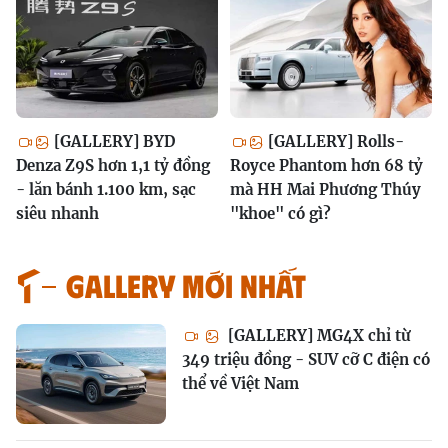
[GALLERY] BYD
[GALLERY] Rolls-
Denza Z9S hơn 1,1 tỷ đồng
Royce Phantom hơn 68 tỷ
- lăn bánh 1.100 km, sạc
mà HH Mai Phương Thúy
siêu nhanh
"khoe" có gì?
GALLERY MỚI NHẤT
[GALLERY] MG4X chỉ từ
349 triệu đồng - SUV cỡ C điện có
thể về Việt Nam