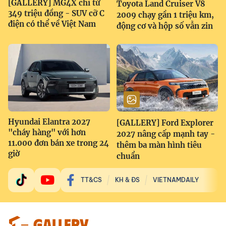
[GALLERY] MG4X chỉ từ
Toyota Land Cruiser V8
349 triệu đồng - SUV cỡ C
2009 chạy gần 1 triệu km,
điện có thể về Việt Nam
động cơ và hộp số vẫn zin
Hyundai Elantra 2027
[GALLERY] Ford Explorer
"cháy hàng" với hơn
2027 nâng cấp mạnh tay -
11.000 đơn bán xe trong 24
thêm ba màn hình tiêu
giờ
chuẩn
TT&CS
KH & ĐS
VIETNAMDAILY
GALLERY