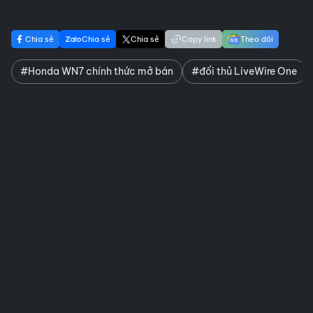
Chia sẻ
Chia sẻ
Chia sẻ
Copy link
Theo dõi
#Honda WN7 chính thức mở bán
#đối thủ LiveWire One