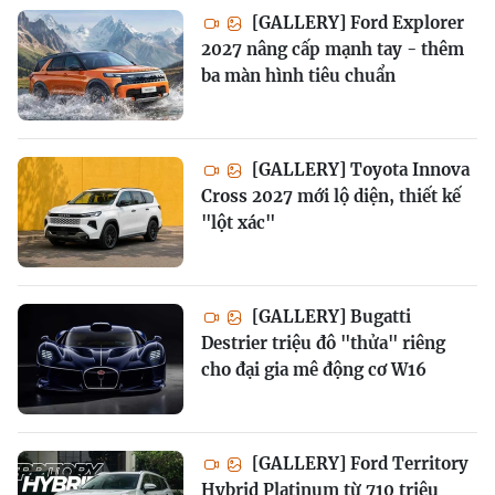
[GALLERY] Ford Explorer
2027 nâng cấp mạnh tay - thêm
ba màn hình tiêu chuẩn
[GALLERY] Toyota Innova
Cross 2027 mới lộ diện, thiết kế
"lột xác"
[GALLERY] Bugatti
Destrier triệu đô "thửa" riêng
cho đại gia mê động cơ W16
[GALLERY] Ford Territory
Hybrid Platinum từ 710 triệu