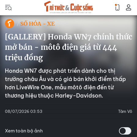
SỐ HÓA - XE
[GALLERY] Honda WN7 chính thức
mở bán - môtô điện giá từ 444
triệu đồng
Honda WN7 được phát triển dành cho thị
trường châu Âu và có giá bán khởi điểm thấp
hơn LiveWire One, mẫu môtô điện đến từ
thương hiệu thuộc Harley-Davidson.
08/07/2026 03:53
Tâm Võ
Xem toàn bộ ảnh