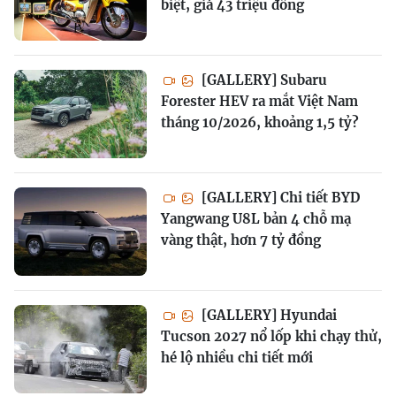
biệt, giá 43 triệu đồng
[GALLERY] Subaru
Forester HEV ra mắt Việt Nam
tháng 10/2026, khoảng 1,5 tỷ?
[GALLERY] Chi tiết BYD
Yangwang U8L bản 4 chỗ mạ
vàng thật, hơn 7 tỷ đồng
[GALLERY] Hyundai
Tucson 2027 nổ lốp khi chạy thử,
hé lộ nhiều chi tiết mới