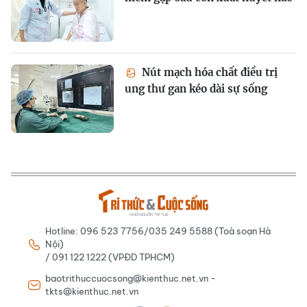
Nút mạch hóa chất điều trị
ung thư gan kéo dài sự sống
Hotline: 096 523 7756/035 249 5588 (Toà soạn Hà
Nội)
/ 091 122 1222 (VPĐD TPHCM)
baotrithuccuocsong@kienthuc.net.vn -
tkts@kienthuc.net.vn