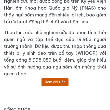
Nghiên cứu mới được công bố trên Kỷ yếu Viện
Hàn lâm Khoa học Quốc gia Mỹ (PNAS) cho
thấy ngủ sớm mang đến nhiều lợi ích, bao gồm
tối ưu hoạt động thể chất vào hôm sau.
Theo Inc, các nhà nghiên cứu đã phân tích thói
quen ngủ và tập thể dục của 19.963 người
trưởng thành. Dữ liệu được thu thập thông qua
thiết bị y sinh đeo trên cổ tay (WHOOP) với
tổng cộng 5.995.080 buổi đêm, giúp tìm hiểu
về sự ảnh hưởng của ngủ sớm lên những thói
quen khác.
Xem chi tiết
SỐNG KHỎE