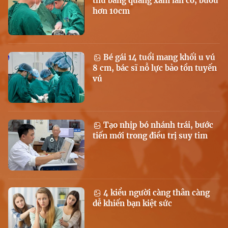
thư bàng quang xâm lấn cơ, bướu
hơn 10cm
Bé gái 14 tuổi mang khối u vú
8 cm, bác sĩ nỗ lực bảo tồn tuyến
vú
Tạo nhịp bó nhánh trái, bước
tiến mới trong điều trị suy tim
4 kiểu người càng thân càng
dễ khiến bạn kiệt sức