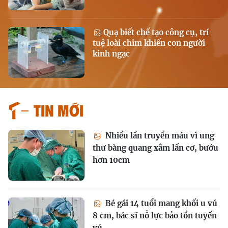
Quạ biết chế tạo công cụ, trí
tuệ loài chim khiến con người
kinh ngạc
Tin mới
Nhiều lần truyền máu vì ung
thư bàng quang xâm lấn cơ, bướu
hơn 10cm
Bé gái 14 tuổi mang khối u vú
8 cm, bác sĩ nỗ lực bảo tồn tuyến
vú