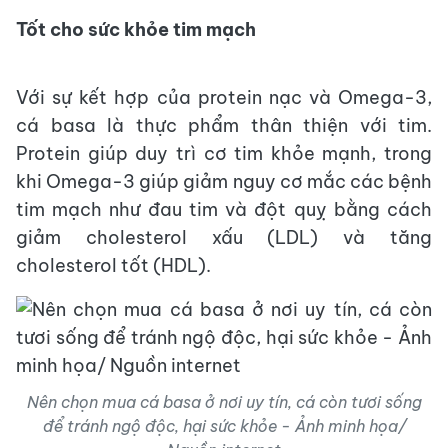
Tốt cho sức khỏe tim mạch
Với sự kết hợp của protein nạc và Omega-3,
cá basa là thực phẩm thân thiện với tim.
Protein giúp duy trì cơ tim khỏe mạnh, trong
khi Omega-3 giúp giảm nguy cơ mắc các bệnh
tim mạch như đau tim và đột quỵ bằng cách
giảm cholesterol xấu (LDL) và tăng
cholesterol tốt (HDL).
Nên chọn mua cá basa ở nơi uy tín, cá còn tươi sống
để tránh ngộ độc, hại sức khỏe - Ảnh minh họa/