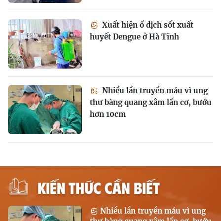
Xuất hiện ổ dịch sốt xuất
huyết Dengue ở Hà Tĩnh
Nhiều lần truyền máu vì ung
thư bàng quang xâm lấn cơ, bướu
hơn 10cm
KIẾN THỨC CẦN BIẾT
Nhiều lần truyền máu vì ung