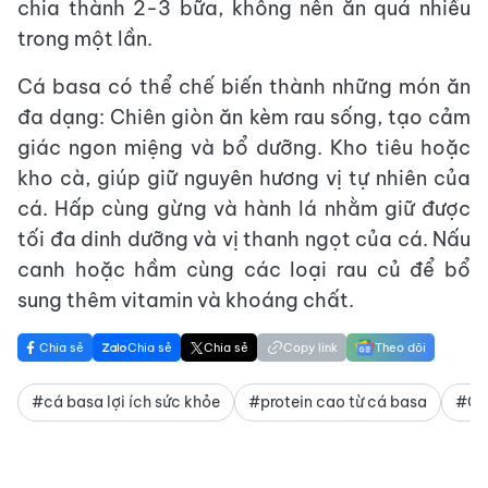
chia thành 2-3 bữa, không nên ăn quá nhiều
trong một lần.
Cá basa có thể chế biến thành những món ăn
đa dạng: Chiên giòn ăn kèm rau sống, tạo cảm
giác ngon miệng và bổ dưỡng. Kho tiêu hoặc
kho cà, giúp giữ nguyên hương vị tự nhiên của
cá. Hấp cùng gừng và hành lá nhằm giữ được
tối đa dinh dưỡng và vị thanh ngọt của cá. Nấu
canh hoặc hầm cùng các loại rau củ để bổ
sung thêm vitamin và khoáng chất.
Chia sẻ
Chia sẻ
Chia sẻ
Copy link
Theo dõi
#cá basa lợi ích sức khỏe
#protein cao từ cá basa
#Om