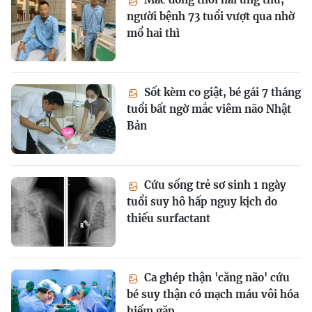
người bệnh 73 tuổi vượt qua nhờ
mổ hai thì
Sốt kèm co giật, bé gái 7 tháng
tuổi bất ngờ mắc viêm não Nhật
Bản
Cứu sống trẻ sơ sinh 1 ngày
tuổi suy hô hấp nguy kịch do
thiếu surfactant
Ca ghép thận 'căng não' cứu
bé suy thận có mạch máu vôi hóa
hiếm gặp