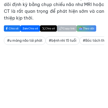
dõi định kỳ bằng chụp chiếu não như MRI hoặc
CT là rất quan trọng để phát hiện sớm và can
thiệp kịp thời.
Chia sẻ
Chia sẻ
Chia sẻ
Copy link
Theo dõi
#u màng não tái phát
#bệnh nhi 15 tuổi
#Bóc tách thàn