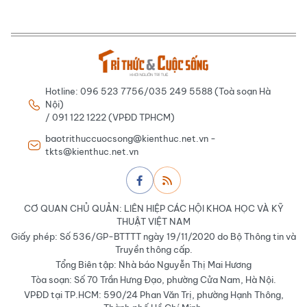
Hotline: 096 523 7756/035 249 5588 (Toà soạn Hà
Nội)
/ 091 122 1222 (VPĐD TPHCM)
baotrithuccuocsong@kienthuc.net.vn -
tkts@kienthuc.net.vn
CƠ QUAN CHỦ QUẢN: LIÊN HIỆP CÁC HỘI KHOA HỌC VÀ KỸ
THUẬT VIỆT NAM
Giấy phép: Số 536/GP-BTTTT ngày 19/11/2020 do Bộ Thông tin và
Truyền thông cấp.
Tổng Biên tập: Nhà báo Nguyễn Thị Mai Hương
Tòa soạn: Số 70 Trần Hưng Đạo, phường Cửa Nam, Hà Nội.
VPĐD tại TP.HCM: 590/24 Phan Văn Trị, phường Hạnh Thông,