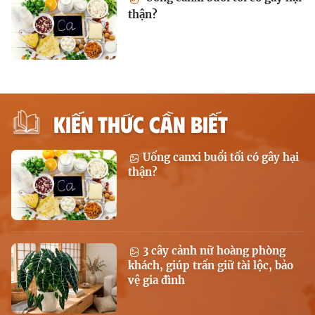
thận?
KIẾN THỨC CẦN BIẾT
Uống canxi buổi tối có gây hại
thận?
3 cây cảnh nữ hoàng phòng
khách, giúp trấn giữ tài lộc, bảo
vệ gia đình