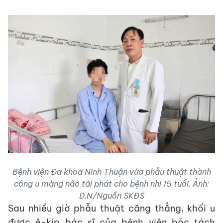
Bệnh viện Đa khoa Ninh Thuận vừa phẫu thuật thành
công u màng não tái phát cho bệnh nhi 15 tuổi. Ảnh:
D.N/Nguồn SKĐS
Sau nhiều giờ phẫu thuật căng thẳng, khối u
được ê-kíp bác sĩ của bệnh viện bóc tách