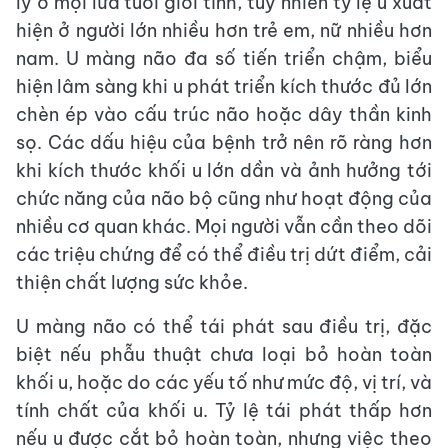
lý ở mọi lứa tuổi giới tính, tuy nhiên tỷ lệ u xuất
hiện ở người lớn nhiều hơn trẻ em, nữ nhiều hơn
nam. U màng não đa số tiến triển chậm, biểu
hiện lâm sàng khi u phát triển kích thước đủ lớn
chèn ép vào cấu trúc não hoặc dây thần kinh
sọ. Các dấu hiệu của bệnh trở nên rõ ràng hơn
khi kích thước khối u lớn dần và ảnh hưởng tới
chức năng của não bộ cũng như hoạt động của
nhiều cơ quan khác. Mọi người vẫn cần theo dõi
các triệu chứng để có thể điều trị dứt điểm, cải
thiện chất lượng sức khỏe.
U màng não có thể tái phát sau điều trị, đặc
biệt nếu phẫu thuật chưa loại bỏ hoàn toàn
khối u, hoặc do các yếu tố như mức độ, vị trí, và
tính chất của khối u. Tỷ lệ tái phát thấp hơn
nếu u được cắt bỏ hoàn toàn, nhưng việc theo