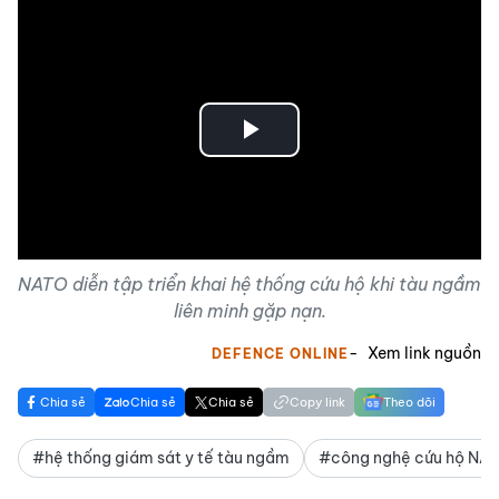
Play
Video
NATO diễn tập triển khai hệ thống cứu hộ khi tàu ngầm
liên minh gặp nạn.
Xem link nguồn
DEFENCE ONLINE
Chia sẻ
Chia sẻ
Chia sẻ
Copy link
Theo dõi
#hệ thống giám sát y tế tàu ngầm
#công nghệ cứu hộ NA