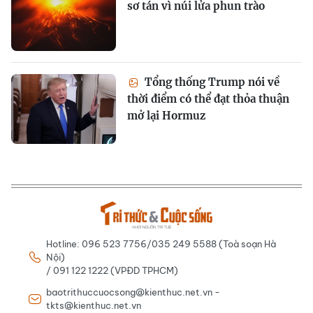
sơ tán vì núi lửa phun trào
Tổng thống Trump nói về
thời điểm có thể đạt thỏa thuận
mở lại Hormuz
Hotline: 096 523 7756/035 249 5588 (Toà soạn Hà
Nội)
/ 091 122 1222 (VPĐD TPHCM)
baotrithuccuocsong@kienthuc.net.vn -
tkts@kienthuc.net.vn