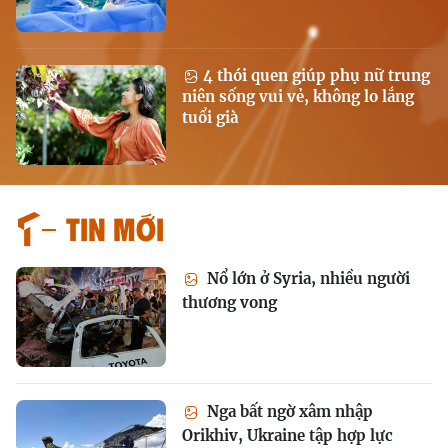
4 thói quen giúp phụ nữ trung
niên sống vui vẻ, không lo lắng
tuổi già
Tin mới
Nổ lớn ở Syria, nhiều người
thương vong
Nga bất ngờ xâm nhập
Orikhiv, Ukraine tập hợp lực