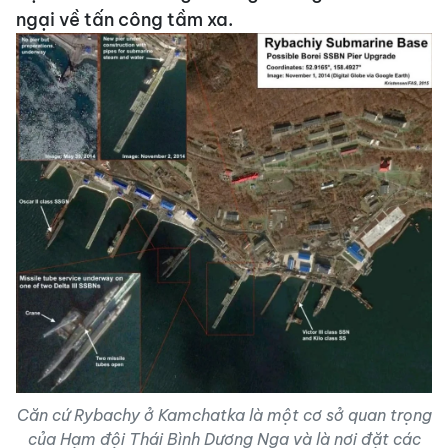
ngại về tấn công tầm xa.
Căn cứ Rybachy ở Kamchatka là một cơ sở quan trọng
của Hạm đội Thái Bình Dương Nga và là nơi đặt các