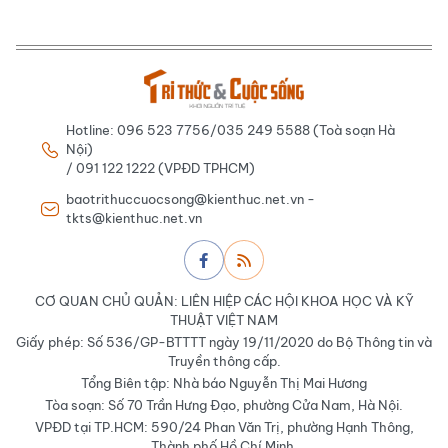
Hotline: 096 523 7756/035 249 5588 (Toà soạn Hà
Nội)
/ 091 122 1222 (VPĐD TPHCM)
baotrithuccuocsong@kienthuc.net.vn -
tkts@kienthuc.net.vn
CƠ QUAN CHỦ QUẢN: LIÊN HIỆP CÁC HỘI KHOA HỌC VÀ KỸ
THUẬT VIỆT NAM
Giấy phép: Số 536/GP-BTTTT ngày 19/11/2020 do Bộ Thông tin và
Truyền thông cấp.
Tổng Biên tập: Nhà báo Nguyễn Thị Mai Hương
Tòa soạn: Số 70 Trần Hưng Đạo, phường Cửa Nam, Hà Nội.
VPĐD tại TP.HCM: 590/24 Phan Văn Trị, phường Hạnh Thông,
Thành phố Hồ Chí Minh.