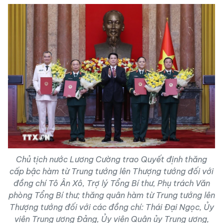
Chủ tịch nước Lương Cường trao Quyết định thăng
cấp bậc hàm từ Trung tướng lên Thượng tướng đối với
đồng chí Tô Ân Xô, Trợ lý Tổng Bí thư, Phụ trách Văn
phòng Tổng Bí thư; thăng quân hàm từ Trung tướng lên
Thượng tướng đối với các đồng chí: Thái Đại Ngọc, Ủy
viên Trung ương Đảng, Ủy viên Quân ủy Trung ương,