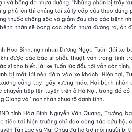
nạn và bỏng do nhựa đường. “Những phần bị trầy x
ng phủ lên thì chúng tôi xử lý cấp cứu theo đúng
ng thuốc chống sốc và giảm đau cho các bệnh nh
bệnh nhân sẽ bong các phần nhựa đường ra, ổn đị
nh Hòa Bình, nạn nhân Dương Ngọc Tuấn (lái xe 
khi được các bác sĩ phẫu thuật vẫn trong tình t
ác sĩ cho biết, lái xe Tuấn lúc đầu tới vẫn còn tỉnh, 
anh bị mất lái nên đâm vào xe khách. Hiện tại, T
 xương cẳng tay, gãy xương mác. Hai bệnh nhân c
 chuyển tiếp lên tuyến trên ở Hà Nội, trong đó có 
g Giang và 1 nạn nhân chưa rõ danh tính.
BND tỉnh Hòa Bình Nguyễn Văn Quang, Trưởng ba
c tiếp tới hiện trường chỉ đạo công tác cứu hộ, 
huyện Tân Lạc và Mai Châu đã hỗ trợ mỗi người bị th