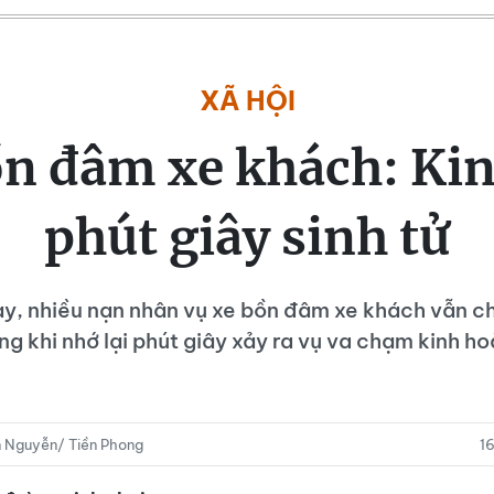
XÃ HỘI
ồn đâm xe khách: Ki
phút giây sinh tử
y, nhiều nạn nhân vụ xe bồn đâm xe khách vẫn c
g khi nhớ lại phút giây xảy ra vụ va chạm kinh h
n Nguyễn/ Tiền Phong
1