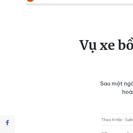
Vụ xe b
Sau một ngà
hoàn
Theo H Hải- Tuấ