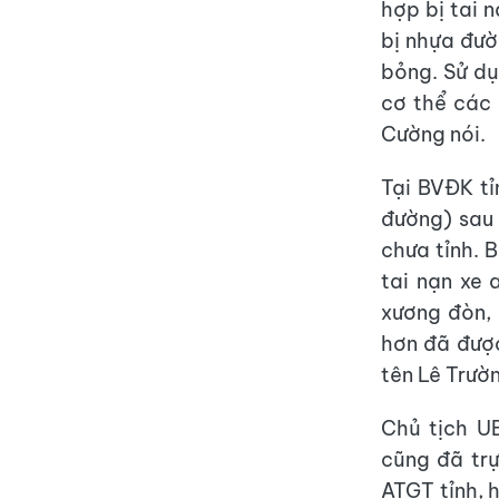
hợp bị tai 
bị nhựa đườ
bỏng. Sử dụ
cơ thể các 
Cường nói.
Tại BVĐK tỉ
đường) sau 
chưa tỉnh. B
tai nạn xe 
xương đòn,
hơn đã được
tên Lê Trườn
Chủ tịch U
cũng đã trự
ATGT tỉnh, 