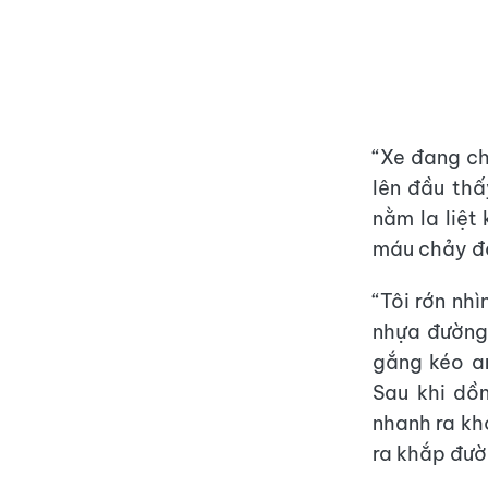
“Xe đang ch
lên đầu th
nằm la liệt
máu chảy đầ
“Tôi rớn nh
nhựa đường 
gắng kéo an
Sau khi dồ
nhanh ra khỏ
ra khắp đườ