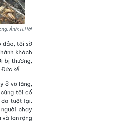
ơng. Ảnh: H.Hải
 đảo, tôi sờ
 hành khách
i bị thương,
 Đức kể.
y ở vô lăng,
 cùng tôi cố
da tuột lại.
 người chạy
m và lan rộng