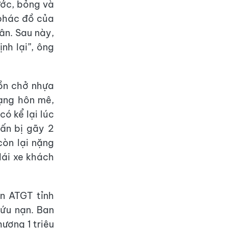
ước, bỏng và
 phác đồ của
ân. Sau này,
nh lại”, ông
bồn chở nhựa
rạng hôn mê,
có kể lại lúc
uấn bị gãy 2
òn lại nặng
lái xe khách
n ATGT tỉnh
cứu nạn. Ban
ương 1 triệu