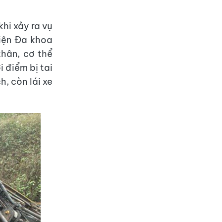
hi xảy ra vụ
viện Đa khoa
thân, cơ thể
i điểm bị tai
, còn lái xe