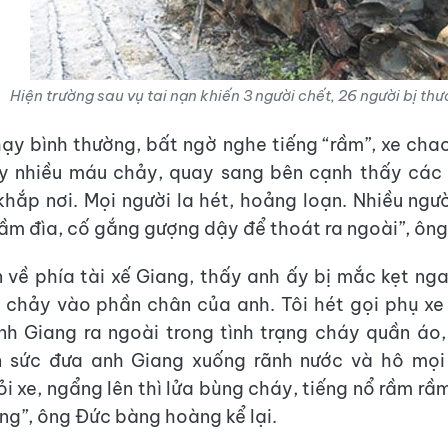
Hiện trường sau vụ tai nạn khiến 3 người chết, 26 người bị thư
ạy bình thường, bất ngờ nghe tiếng “rầm”, xe chao
ấy nhiều máu chảy, quay sang bên cạnh thấy các
 khắp nơi. Mọi người la hét, hoảng loạn. Nhiều ngườ
m đìa, cố gắng gượng dậy để thoát ra ngoài”, ông
ìn về phía tài xế Giang, thấy anh ấy bị mắc kẹt nga
chảy vào phần chân của anh. Tôi hét gọi phụ xe
h Giang ra ngoài trong tình trạng cháy quần áo, 
n sức đưa anh Giang xuống rãnh nước và hô mọi
i xe, ngẩng lên thì lửa bùng cháy, tiếng nổ rầm rầ
ng”, ông Đức bàng hoàng kể lại.