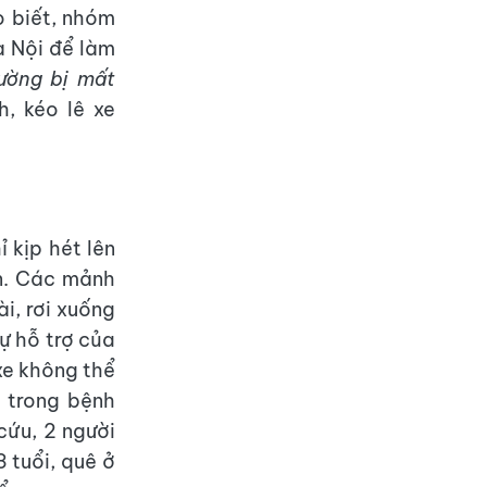
o biết, nhóm
à Nội để làm
ường bị mất
, kéo lê xe
 kịp hét lên
ạn. Các mảnh
i, rơi xuống
ự hỗ trợ của
xe không thể
y trong bệnh
cứu, 2 người
3 tuổi, quê ở