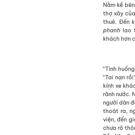
Nằm kề bên,
thợ xây của
thuê. Đến 
phanh
lao 
khách hơn 
“Tình huống
“Tai nạn rồ
kính xe khá
rãnh nước. 
người dân đ
thoát ra, n
viện, đến g
chưa rõ thôn