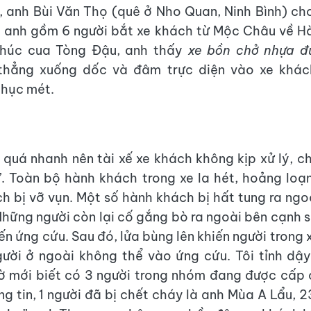
 anh Bùi Văn Thọ (quê ở Nho Quan, Ninh Bình) ch
 anh gồm 6 người bắt xe khách từ Mộc Châu về H
khúc cua Tòng Đậu, anh thấy
xe bồn chở nhựa đ
thẳng xuống dốc và đâm trực diện vào xe khách
chục mét.
 quá nhanh nên tài xế xe khách không kịp xử lý, chỉ
i”. Toàn bộ hành khách trong xe la hét, hoảng lo
ch bị vỡ vụn. Một số hành khách bị hất tung ra ngoà
Những người còn lại cố gắng bò ra ngoài bên cạnh s
ến ứng cứu. Sau đó, lửa bùng lên khiến người trong 
gười ở ngoài không thể vào ứng cứu. Tôi tỉnh dậ
iờ mới biết có 3 người trong nhóm đang được cấp 
g tin, 1 người đã bị chết cháy là anh Mùa A Lẩu, 2