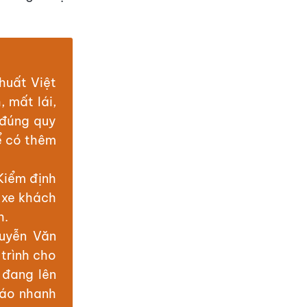
huất Việt
 mất lái,
 đúng quy
ể có thêm
Kiểm định
 xe khách
h.
uyễn Văn
 trình cho
 đang lên
cáo nhanh