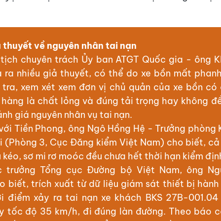
ả thuyết về nguyên nhân tai nạn
tịch chuyên trách Ủy ban ATGT Quốc gia - ông K
 ra nhiều giả thuyết, có thể do xe bồn mất phanh,
 tra, xem xét xem đơn vị chủ quản của xe bồn có
ở hàng là chất lỏng và đúng tải trọng hay không đ
nh giá nguyên nhân vụ tai nạn.
 với Tiền Phong, ông Ngô Hồng Hệ - Trưởng phòng 
ới (Phòng 3, Cục Đăng kiểm Việt Nam) cho biết, cả
 kéo, sơ mi rơ moóc đều chưa hết thời hạn kiểm địn
c trưởng Tổng cục Đường bộ Việt Nam, ông Ng
 biết, trích xuất từ dữ liệu giám sát thiết bị hành
ời điểm xảy ra tai nạn xe khách BKS 27B-001.04
y tốc độ 35 km/h, đi đúng làn đường. Theo báo 