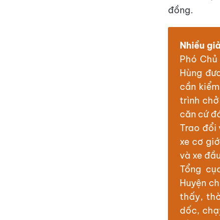
đồng.
Nhiều gi
Phó Chủ 
Hùng đưa
cần kiểm
trình ch
căn cứ đá
Trao đổi
xe cơ gi
và xe đầu
Tổng cụ
Huyện cho
thấy, th
dốc, chạ