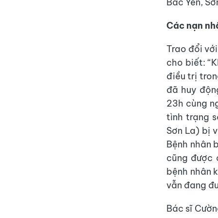
Bắc Yên, Sơ
Các nạn nh
Trao đổi vớ
cho biết: “
điều trị tr
đã huy động
23h cùng ng
tình trạng 
Sơn La) bị 
Bệnh nhân b
cũng được c
bệnh nhân k
vẫn đang đư
Bác sĩ Cườn