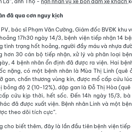
n La”, anh Thọ -
nạn nhân vụ xe bồn đâm xe khách
k
ân đã qua cơn nguy kịch
i PV, bác sĩ Phạm Văn Cường, Giám đốc BVĐK khu 
Khoảng 17h30 ngày 14/3, bệnh viện tiếp nhận 14 b
ong tình trạng hốt hoảng, người đầy máu và nhựa đư
 hơn 30 cán bộ tiếp nhận, xử lý và phân loại bệ
ày, 4 bệnh nhân ổn định đã được ra viện. Hai bện
sốc nặng, có một bệnh nhân là Mùa Thị Linh (quê
vỡ gan, chấn thương vùng kín, được mổ cấp cứu lú
ị bỏng độ 2 (10-12%), dập gan là Đỗ Thị Hòa (quê
ấp cứu kịp thời, hết sốc. Đến 14h ngày 15/3, b
hác đã được xuất viện. Bệnh nhân Linh và một bệ
ợc theo dõi tích cực”.
g cho biết thêm, đây là lần đầu tiên bệnh viện tiếp