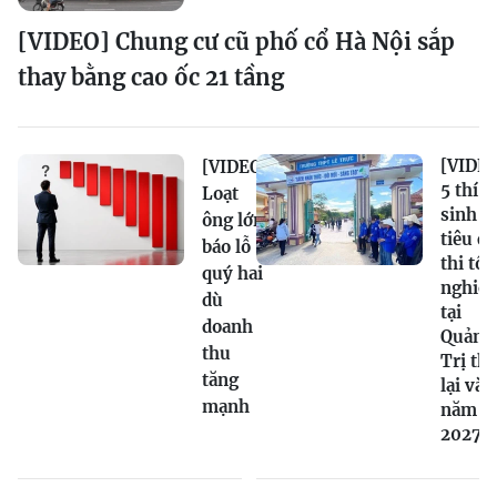
[VIDEO] Chung cư cũ phố cổ Hà Nội sắp
thay bằng cao ốc 21 tầng
[VIDEO
[VIDEO]
5 thí
Loạt
sinh
ông lớn
tiêu c
báo lỗ
thi tốt
quý hai
nghiệ
dù
tại
doanh
Quảng
thu
Trị thi
tăng
lại vào
mạnh
năm
2027