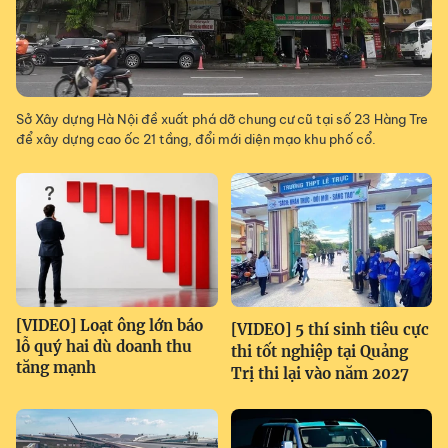
Sở Xây dựng Hà Nội đề xuất phá dỡ chung cư cũ tại số 23 Hàng Tre
để xây dựng cao ốc 21 tầng, đổi mới diện mạo khu phố cổ.
[VIDEO] Loạt ông lớn báo
[VIDEO] 5 thí sinh tiêu cực
lỗ quý hai dù doanh thu
thi tốt nghiệp tại Quảng
tăng mạnh
Trị thi lại vào năm 2027