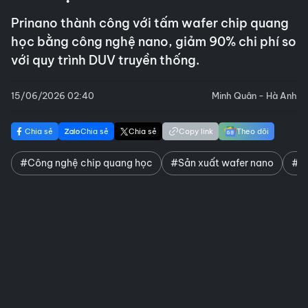
Prinano thành công với tấm wafer chip quang
học bằng công nghệ nano, giảm 90% chi phí so
với quy trình DUV truyền thống.
15/06/2026 02:40
Minh Quân - Hà Anh
Chia sẻ
Chia sẻ
Chia sẻ
Copy link
Theo dõi
#Công nghệ chip quang học
#Sản xuất wafer nano
#Gi