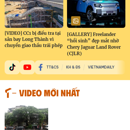
[VIDEO] CC1 bị điều tra tại
[GALLERY] Freelander
sân bay Long Thành vì
“hồi sinh” đẹp mắt nhờ
chuyển giao thầu trái phép
Chery Jaguar Land Rover
(CJLR)
TT&CS
KH & ĐS
VIETNAMDAILY
VIDEO MỚI NHẤT