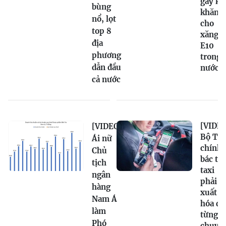
gây kh
bùng
khăn
nổ, lọt
cho
top 8
xăng
địa
E10
phương
trong
dẫn đầu
nước
cả nước
[VIDEO
[VIDEO]
Bộ Tài
Ái nữ
chính
Chủ
bác tin
tịch
taxi
ngân
phải
hàng
xuất
Nam Á
hóa đơ
làm
từng
Phó
chuyế