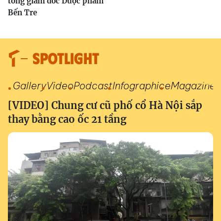
tổng giám đốc Dược phẩm
Bến Tre
SPOTLIGHT
Gallery
Video
Podcast
Infographic
eMagazine
[VIDEO] Chung cư cũ phố cổ Hà Nội sắp
thay bằng cao ốc 21 tầng