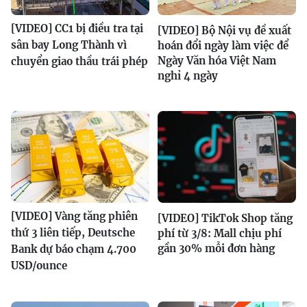
[VIDEO] CC1 bị điều tra tại
[VIDEO] Bộ Nội vụ đề xuất
sân bay Long Thành vì
hoán đổi ngày làm việc để
Ngày Văn hóa Việt Nam
chuyển giao thầu trái phép
nghỉ 4 ngày
[VIDEO] Vàng tăng phiên
[VIDEO] TikTok Shop tăng
thứ 3 liên tiếp, Deutsche
phí từ 3/8: Mall chịu phí
gần 30% mỗi đơn hàng
Bank dự báo chạm 4.700
USD/ounce