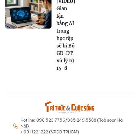
[VIDEO]
Gian
lận
bằng AI
trong
học tập
sẽ bị Bộ
GD-ĐT
xử lý từ
15-8
Hotline: 096 523 7756/035 249 5588 (Toà soạn Hà
Nội)
/ 091 122 1222 (VPĐD TPHCM)