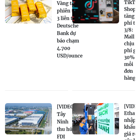
TikTo
Vàng tăng
Shop
phiên thứ
tăng
3 liên tiếp,
phí từ
Deutsche
3/8:
Bank dự
Mall
báo chạm
chịu
4.700
phí gầ
USD/ounce
30%
mỗi
đơn
hàng
[VIDEO
[VIDEO]
Ethano
Tây
nhập
Ninh
khẩu
thu hút
giá rẻ
FDI