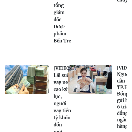
tổng
giám
đốc
Dược
phẩm
Bến Tre
[VIDEO
[VIDEO]
Người
Lãi suất
dân
vay neo
TP.HC
cao kỷ
Đồng N
lục,
gửi hơ
người
6 triệu
vay tiền
đồng v
tỷ khốn
ngân
đốn
hàng
mỗi