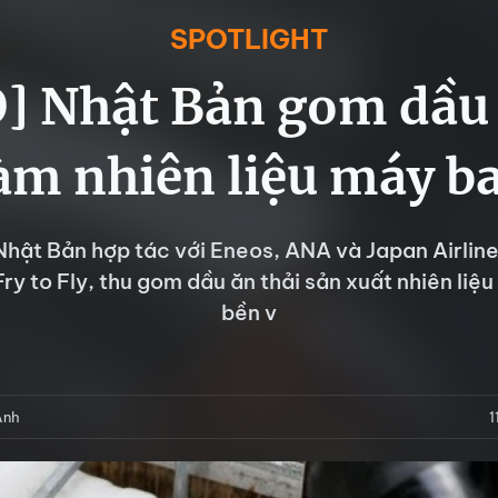
SPOTLIGHT
] Nhật Bản gom dầu 
àm nhiên liệu máy b
Nhật Bản hợp tác với Eneos, ANA và Japan Airlines
Fry to Fly, thu gom dầu ăn thải sản xuất nhiên liệ
bền v
Anh
1