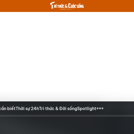
cần biết
Thời sự 24h
Tri thức & Đời sống
Spotlight