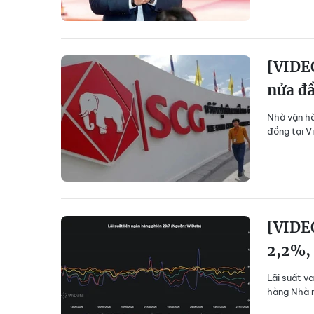
[VIDEO
nửa đ
Nhờ vận hà
đồng tại V
[VIDEO
2,2%,
Lãi suất v
hàng Nhà n