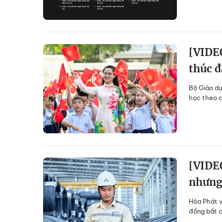
[VIDE
thúc đ
Bộ Giáo dụ
học theo c
[VIDEO
nhưng
Hòa Phát v
đồng bất c