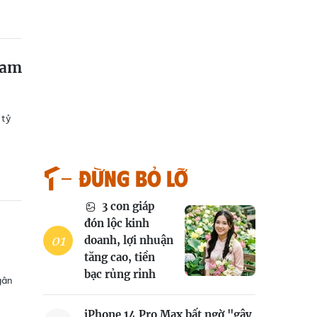
Nam
 tỷ
Đừng bỏ lỡ
3 con giáp
đón lộc kinh
doanh, lợi nhuận
tăng cao, tiền
bạc rủng rỉnh
gân
iPhone 14 Pro Max bất ngờ "gây