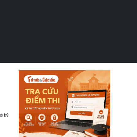
ập kỷ