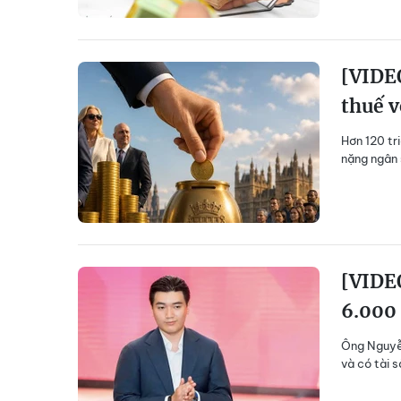
[VIDEO
thuế v
Hơn 120 tr
nặng ngân 
[VIDEO
6.000 
Ông Nguyễn
và có tài 