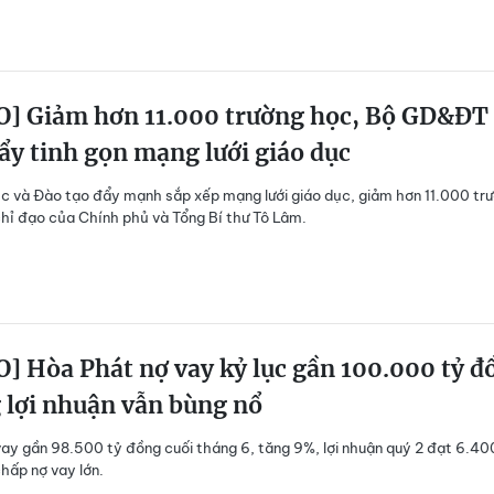
O] Giảm hơn 11.000 trường học, Bộ GD&ĐT
ẩy tinh gọn mạng lưới giáo dục
c và Đào tạo đẩy mạnh sắp xếp mạng lưới giáo dục, giảm hơn 11.000 tr
hỉ đạo của Chính phủ và Tổng Bí thư Tô Lâm.
] Hòa Phát nợ vay kỷ lục gần 100.000 tỷ đ
 lợi nhuận vẫn bùng nổ
ay gần 98.500 tỷ đồng cuối tháng 6, tăng 9%, lợi nhuận quý 2 đạt 6.40
hấp nợ vay lớn.