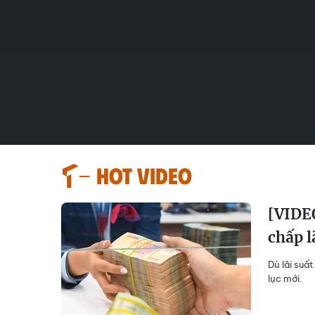
HOT VIDEO
[VIDEO
chấp l
Dù lãi suất
lục mới.