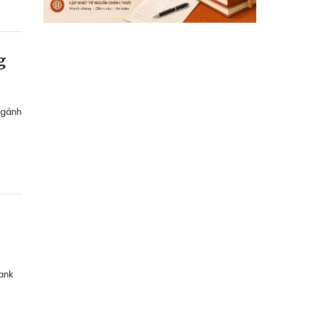
g
 gánh
ank