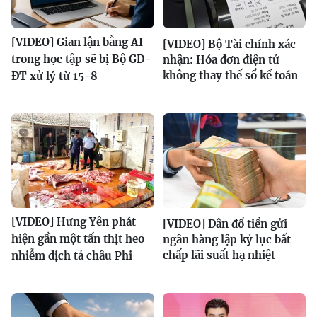
[VIDEO] Gian lận bằng AI
[VIDEO] Bộ Tài chính xác
trong học tập sẽ bị Bộ GD-
nhận: Hóa đơn điện tử
không thay thế sổ kế toán
ĐT xử lý từ 15-8
[VIDEO] Hưng Yên phát
[VIDEO] Dân đổ tiền gửi
hiện gần một tấn thịt heo
ngân hàng lập kỷ lục bất
chấp lãi suất hạ nhiệt
nhiễm dịch tả châu Phi