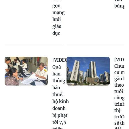
gọn
bùng 
mạng
lưới
giáo
dục
[VIDEO
[VIDEO]
Chung
Quá
cư mới
hạn
gắn hạ
thông
theo
báo
tuổi t
thuế,
công
hộ kinh
trình,
doanh
thị
bị phạt
trường
tới 7,5
sẽ tha