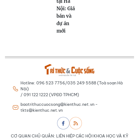
tại Hà
Nội: Giá
bán và
dự án
mới
Hotline: 096 523 7756/035 249 5588 (Toà soạn Hà
Nội)
/ 091 122 1222 (VPĐD TPHCM)
baotrithuccuocsong@kienthuc.net.vn -
tkts@kienthuc.net.vn
CƠ QUAN CHỦ QUẢN: LIÊN HIỆP CÁC HỘI KHOA HỌC VÀ KỸ