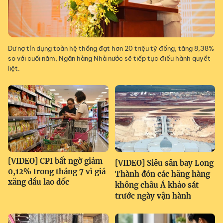
Dư nợ tín dụng toàn hệ thống đạt hơn 20 triệu tỷ đồng, tăng 8,38%
so với cuối năm, Ngân hàng Nhà nước sẽ tiếp tục điều hành quyết
liệt.
[VIDEO] CPI bất ngờ giảm
[VIDEO] Siêu sân bay Long
0,12% trong tháng 7 vì giá
Thành đón các hãng hàng
xăng dầu lao dốc
không châu Á khảo sát
trước ngày vận hành