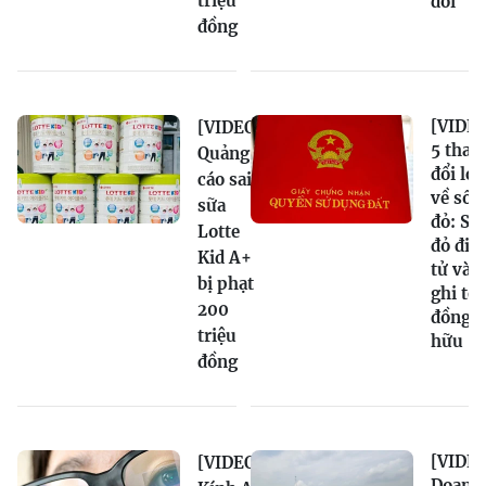
triệu
đổi
đồng
[VIDEO
[VIDEO]
5 thay
Quảng
đổi lớn
cáo sai
về sổ
sữa
đỏ: Sổ
Lotte
đỏ điệ
Kid A+
tử và
bị phạt
ghi tê
200
đồng s
triệu
hữu
đồng
[VIDEO
[VIDEO]
Doanh