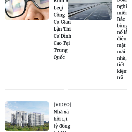
Kính AI
nghiệ
Leqi -
miền
Công
Bắc
Cụ Gian
bùng
Lận Thi
nổ lắp
Cử Đỉnh
điện
Cao Tại
mặt tr
Trung
mái
Quốc
nhà,
tiết
kiệm
tră
[VIDEO]
Nhà xã
hội 1,1
tỷ đồng