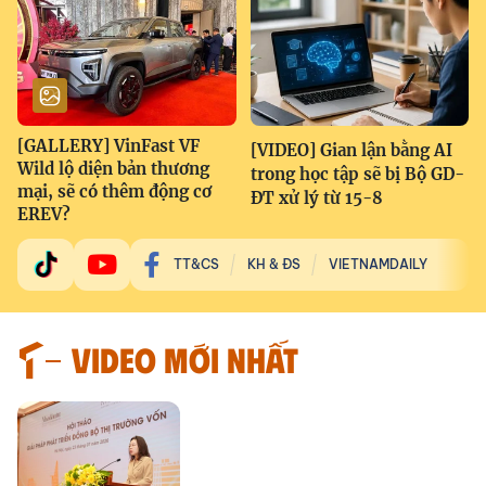
[GALLERY] VinFast VF
[VIDEO] Gian lận bằng AI
Wild lộ diện bản thương
trong học tập sẽ bị Bộ GD-
mại, sẽ có thêm động cơ
ĐT xử lý từ 15-8
EREV?
TT&CS
KH & ĐS
VIETNAMDAILY
VIDEO MỚI NHẤT