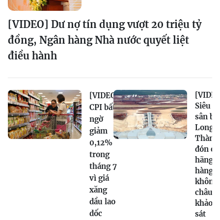
[VIDEO] Dư nợ tín dụng vượt 20 triệu tỷ
đồng, Ngân hàng Nhà nước quyết liệt
điều hành
[VIDEO
[VIDEO]
Siêu
CPI bất
sân ba
ngờ
Long
giảm
Thành
0,12%
đón cá
trong
hãng
tháng 7
hàng
vì giá
không
xăng
châu Á
dầu lao
khảo
dốc
sát