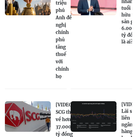
nhân 2
triệu
tuổi sở
phú
hữu tà
Anh đề
sản gầ
nghị
6.000
chính
tỷ đồn
phủ
là ai?
tăng
thuế
với
chính
họ
[VIDEO
[VIDEO]
Lãi su
SCG thu
liên
về hơn
ngân
37.000
hàng
tỷ đồng