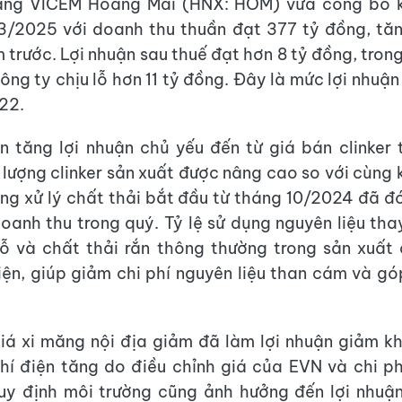
ng VICEM Hoàng Mai (HNX: HOM) vừa công bố k
3/2025 với doanh thu thuần đạt 377 tỷ đồng, tăn
 trước. Lợi nhuận sau thuế đạt hơn 8 tỷ đồng, trong
ông ty chịu lỗ hơn 11 tỷ đồng. Đây là mức lợi nhuận
22.
 tăng lợi nhuận chủ yếu đến từ giá bán clinker
 lượng clinker sản xuất được nâng cao so với cùng 
ng xử lý chất thải bắt đầu từ tháng 10/2024 đã 
oanh thu trong quý. Tỷ lệ sử dụng nguyên liệu tha
 và chất thải rắn thông thường trong sản xuất 
iện, giúp giảm chi phí nguyên liệu than cám và g
giá xi măng nội địa giảm đã làm lợi nhuận giảm k
hí điện tăng do điều chỉnh giá của EVN và chi ph
uy định môi trường cũng ảnh hưởng đến lợi nhuậ