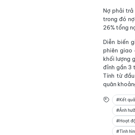
Nợ phải trả
trong đó nợ
26% tổng n
Diễn biến 
phiên giao
khối lượng 
đỉnh gần 3 
Tính từ đầ
quân khoảng
#Kết quả
#Ảnh hưở
#Hoạt độn
#Tình hì