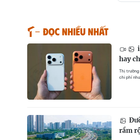
Đọc nhiều nhất
i
hay ch
Thị trường
chi phí nh
Đườ
rầm rộ