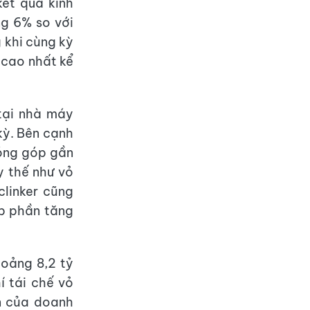
ết quả kinh
g 6% so với
 khi cùng kỳ
 cao nhất kể
 tại nhà máy
kỳ. Bên cạnh
đóng góp gần
y thế như vỏ
clinker cũng
óp phần tăng
hoảng 8,2 tỷ
í tái chế vỏ
n của doanh