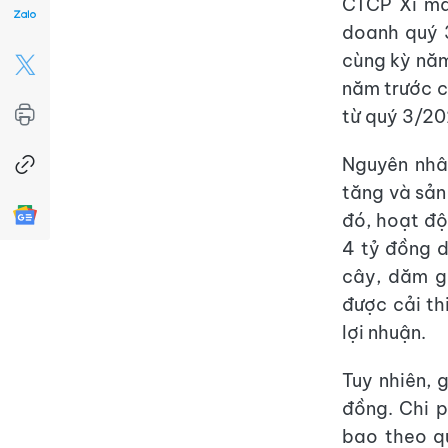
CTCP Xi mă
doanh quý 
cùng kỳ năm
năm trước c
từ quý 3/20
Nguyên nhân
tăng và sản
đó, hoạt độ
4 tỷ đồng d
cây, dăm gỗ
được cải th
lợi nhuận.
Tuy nhiên, 
đồng. Chi p
bao theo q