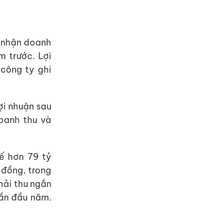
 nhận doanh
m trước. Lợi
 công ty ghi
ợi nhuận sau
oanh thu và
ế hơn 79 tỷ
 đồng, trong
hải thu ngắn
lần đầu năm.