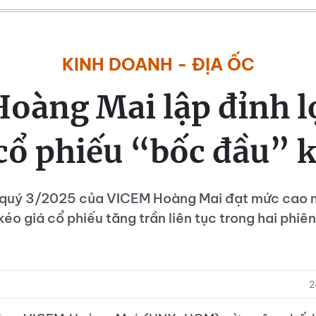
KINH DOANH - ĐỊA ỐC
oàng Mai lập đỉnh l
 cổ phiếu “bốc đầu” k
 quý 3/2025 của VICEM Hoàng Mai đạt mức cao n
éo giá cổ phiếu tăng trần liên tục trong hai phiê
2