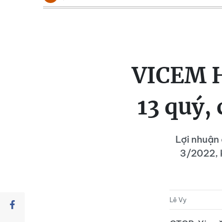
VICEM H
13 quý,
Lợi nhuận
3/2022, k
Lê Vy