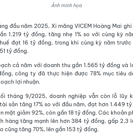
Ảnh minh họa
háng đầu năm 2025, Xi măng VICEM Hoàng Mai ghi
ần 1.219 tỷ đồng, tăng nhẹ 1% so với cùng kỳ nă
huế đạt 16 tỷ đồng, trong khi cùng kỳ năm trước
51 tỷ đồng.
oạch cả năm với doanh thu gần 1.565 tỷ đồng và l
 đồng, công ty đã thực hiện được 78% mục tiêu d
hoạch lợi nhuận.
uối tháng 9/2025, doanh nghiệp vẫn còn lỗ lũy k
tài sản tăng 17% so với đầu năm, đạt hơn 1.449 tỷ
iền mặt giảm 92%, còn gần 18 tỷ đồng. Các khoản p
h hàng tăng mạnh lên hơn 384 tỷ đồng, gấp 2,3 
o cũng tăng 70%, lên gần 153 tỷ đồng.