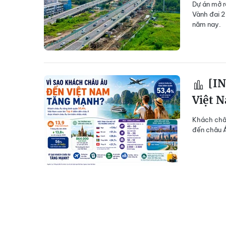
Dự án mở r
Vành đai 2
năm nay.
[IN
Việt 
Khách châu
đến châu Á