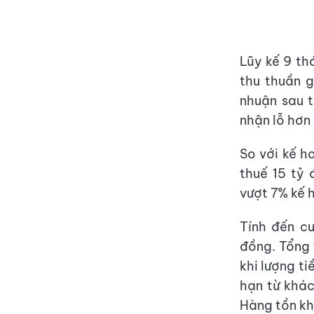
Lũy kế 9 t
thu thuần g
nhuận sau t
nhận lỗ hơn 
So với kế h
thuế 15 tỷ
vượt 7% kế 
Tính đến c
đồng. Tổng 
khi lượng t
hạn từ khác
Hàng tồn kh