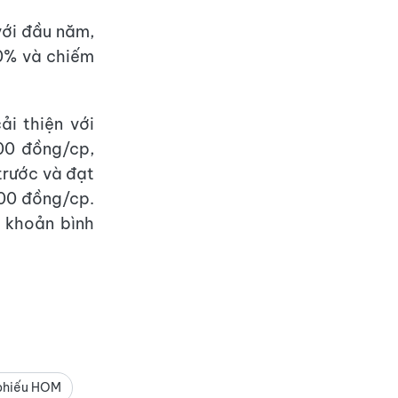
với đầu năm,
60% và chiếm
i thiện với
00 đồng/cp,
trước và đạt
700 đồng/cp.
 khoản bình
 phiếu HOM