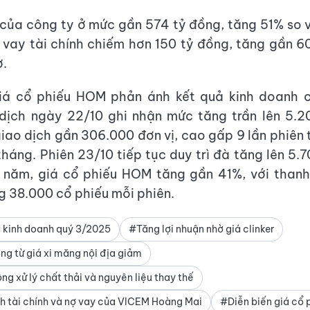
 của công ty ở mức gần 574 tỷ đồng, tăng 51% so 
 vay tài chính chiếm hơn 150 tỷ đồng, tăng gần 
ợ.
giá cổ phiếu HOM phản ánh kết quả kinh doanh cả
 dịch ngày 22/10 ghi nhận mức tăng trần lên 5.2
giao dịch gần 306.000 đơn vị, cao gấp 9 lần phiên 
tháng. Phiên 23/10 tiếp tục duy trì đà tăng lên 5.
u năm, giá cổ phiếu HOM tăng gần 41%, với thanh
 38.000 cổ phiếu mỗi phiên.
 kinh doanh quý 3/2025
#Tăng lợi nhuận nhờ giá clinker
ng từ giá xi măng nội địa giảm
g xử lý chất thải và nguyên liệu thay thế
nh tài chính và nợ vay của VICEM Hoàng Mai
#Diễn biến giá cổ