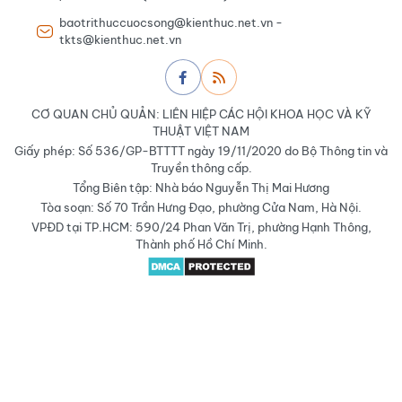
baotrithuccuocsong@kienthuc.net.vn -
tkts@kienthuc.net.vn
CƠ QUAN CHỦ QUẢN: LIÊN HIỆP CÁC HỘI KHOA HỌC VÀ KỸ
THUẬT VIỆT NAM
Giấy phép: Số 536/GP-BTTTT ngày 19/11/2020 do Bộ Thông tin và
Truyền thông cấp.
Tổng Biên tập: Nhà báo Nguyễn Thị Mai Hương
Tòa soạn: Số 70 Trần Hưng Đạo, phường Cửa Nam, Hà Nội.
VPĐD tại TP.HCM: 590/24 Phan Văn Trị, phường Hạnh Thông,
Thành phố Hồ Chí Minh.