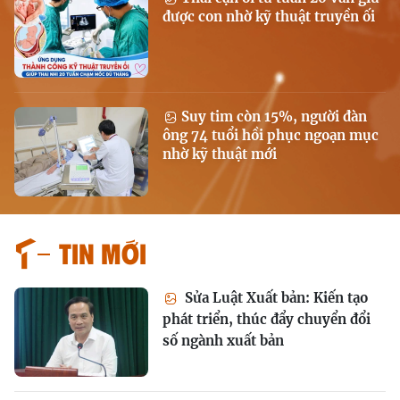
được con nhờ kỹ thuật truyền ối
Suy tim còn 15%, người đàn
ông 74 tuổi hồi phục ngoạn mục
nhờ kỹ thuật mới
Tin mới
Sửa Luật Xuất bản: Kiến tạo
phát triển, thúc đẩy chuyển đổi
số ngành xuất bản