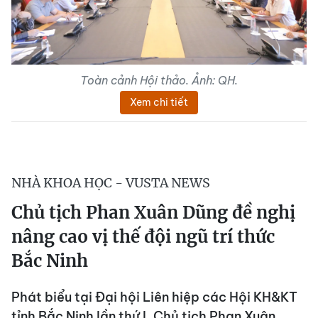
Toàn cảnh Hội thảo. Ảnh: QH.
Xem chi tiết
NHÀ KHOA HỌC - VUSTA NEWS
Chủ tịch Phan Xuân Dũng đề nghị
nâng cao vị thế đội ngũ trí thức
Bắc Ninh
Phát biểu tại Đại hội Liên hiệp các Hội KH&KT
tỉnh Bắc Ninh lần thứ I, Chủ tịch Phan Xuân