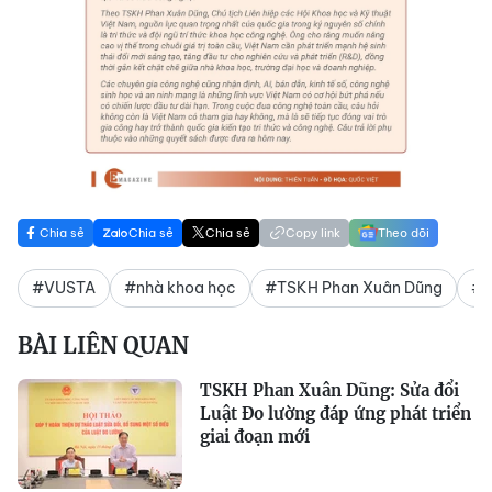
Chia sẻ
Chia sẻ
Chia sẻ
Copy link
Theo dõi
#VUSTA
#nhà khoa học
#TSKH Phan Xuân Dũng
#L
BÀI LIÊN QUAN
TSKH Phan Xuân Dũng: Sửa đổi
Luật Đo lường đáp ứng phát triển
giai đoạn mới