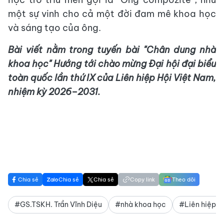
một sự vinh cho cả một đời đam mê khoa học
và sáng tạo của ông.
Bài viết nằm trong tuyến bài "Chân dung nhà
khoa học" Hướng tới chào mừng Đại hội đại biểu
toàn quốc lần thứ IX của Liên hiệp Hội Việt Nam,
nhiệm kỳ 2026–2031.
Chia sẻ
Chia sẻ
Chia sẻ
Copy link
Theo dõi
#GS.TSKH. Trần Vĩnh Diệu
#nhà khoa học
#Liên hiệp h