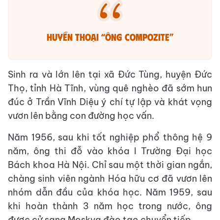
Huyền thoại “Ông compozite”
Sinh ra và lớn lên tại xã Đức Tùng, huyện Đức
Thọ, tỉnh Hà Tĩnh, vùng quê nghèo đã sớm hun
đúc ở Trần Vĩnh Diệu ý chí tự lập và khát vọng
vươn lên bằng con đường học vấn.
Năm 1956, sau khi tốt nghiệp phổ thông hệ 9
năm, ông thi đỗ vào khóa I Trường Đại học
Bách khoa Hà Nội. Chỉ sau một thời gian ngắn,
chàng sinh viên ngành Hóa hữu cơ đã vươn lên
nhóm dẫn đầu của khóa học. Năm 1959, sau
khi hoàn thành 3 năm học trong nước, ông
được cử sang Moskva đào tạo chuyển tiếp.