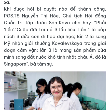
xa.
Khi được hỏi bí quyết nào để thành công,
PGS.TS Nguyễn Thị Hòe, Chủ tịch Hội đồng
Quản trị Tập đoàn Sơn Kova cho hay: “Phải
‘liều’.“Cuộc đời tôi có 3 lần liều: Lần 1 là cắp
nách 3 đứa con đi học đại học; lần 2 là sang
Mỹ nhận giải thưởng Kovalevskaya trong giai
đoạn cấm vận; lần 3 là mang sản phẩm của
mình sang đất nước khó tính nhất châu Á, đó là
Singapore”, bà tâm sự.