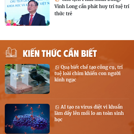
Vĩnh Long cần phát huy trí tuệ trí
thức trẻ
KIẾN THỨC CẦN BIẾT
Quạ biết chế tạo công cụ, trí
tuệ loài chim khiến con người
kinh ngạc
AI tạo ra virus diệt vi khuẩn
làm dấy lên mối lo an toàn sinh
học