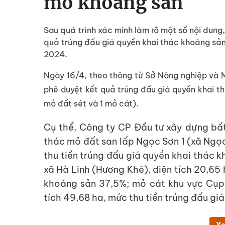
mỏ khoáng sản
Sau quá trình xác minh làm rõ một số nội dung, 
quả trúng đấu giá quyền khai thác khoáng sản đô
2024.
Ngày 16/4, theo thông từ Sở Nông nghiệp và M
phê duyệt kết quả trúng đấu giá quyền khai t
mỏ đất sét và 1 mỏ cát).
Cụ thể, Công ty CP Đầu tư xây dựng bất
thác mỏ đất san lấp Ngọc Sơn 1 (xã Ngọc
thu tiền trúng đấu giá quyền khai thác 
xã Hà Linh (Hương Khê), diện tích 20,65 
khoáng sản 37,5%; mỏ cát khu vực Cụp 
tích 49,68 ha, mức thu tiền trúng đấu gi