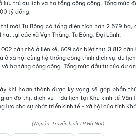
ở lưu trú du lịch và hạ tầng công cộng. Tổng mức đ
00 tỷ đồng.
thị mới Tu Bông có tổng diện tích hơn 2.579 ha, d
1 ha, tại các xã Vạn Thắng, Tu Bông, Đại Lãnh.
002 căn nhà ở liên kế, 609 căn biệt thự, 3.812 căn
à ở xã hội cùng hệ thống công trình dịch vụ, du lịc
rú và hạ tầng công cộng. Tổng mức đầu tư của dự á
này khi hoàn thành được kỳ vọng sẽ góp phần th
 gian đô thị, dịch vụ - du lịch tại Khu kinh tế Vân
g lực cho sự phát triển kinh tế - xã hội của tỉnh K
(Nguồn: Truyền hình TP Hà Nội)