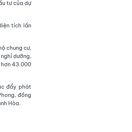
ầu tư của dự
iện tích lấn
 hộ chung cư,
h nghỉ dưỡng,
n hơn 43.000
úc đẩy phát
 Phong, đồng
hánh Hòa.