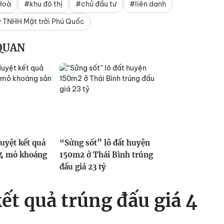
Hoà
#khu đô thị
#chủ đầu tư
#liên danh
 TNHH Mặt trời Phú Quốc
 QUAN
uyệt kết quả
“Sửng sốt” lô đất huyện
4 mỏ khoáng
150m2 ở Thái Bình trúng
đấu giá 23 tỷ
ết quả trúng đấu giá 4