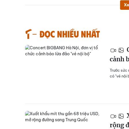
Xe
Đọc nhiều nhất
C
cảnh b
Trước sức 
có "vé nội
X
rộng 