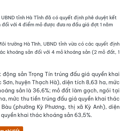
UBND tỉnh Hà Tĩnh đã có quyết định phê duyệt kết
́i với 4 điểm mỏ được đưa ra đấu giá đợt 1 năm
ôi trường Hà Tĩnh, UBND tỉnh vừa có các quyết định
hác khoáng sản đối với 4 mỏ khoáng sản (2 mỏ đất, 1
 động sản Trọng Tín trúng đấu giá quyền khai
 Sơn, huyện Thạch Hà), diện tích 8,63 ha, mức
khoáng sản là 36,6%; mỏ đất làm gạch, ngói tại
ha, mức thu tiền trúng đấu giá quyền khai thác
Bàu (phường Kỳ Phương, thị xã Kỳ Anh), diện
á quyền khai thác khoáng sản 63,5%.