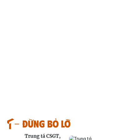
Đừng bỏ lỡ
Trung tá CSGT,