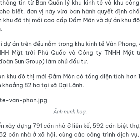
thông tin từ Ban Quản lý khu kinh tế và khu công
ho biết, đơn vị này vừa ban hành quyết định ch
n khu đô thị mới cao cấp Đầm Môn và dự án khu đô
.
i dự án trên đều nằm trong khu kinh tế Vân Phong, 
HH Mặt trời Phú Quốc và Công ty TNHH Mặt t
đoàn Sun Group) làm chủ đầu tư.
án khu đô thị mới Đầm Môn có tổng diện tích hơn 
n khoảng 82 ha tại xã Đại Lãnh.
Ảnh minh hoạ.
ến xây dựng 791 căn nhà ở liên kế, 592 căn biệt thự
52 căn nhà ở xã hội, cùng các công trình dịch vụ, 