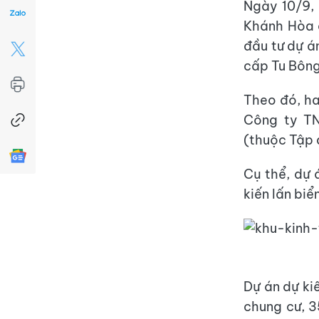
Ngày 10/9, 
Khánh Hòa c
đầu tư dự á
cấp Tu Bông
Theo đó, ha
Công ty TN
(thuộc Tập 
Cụ thể, dự 
kiến lấn biể
Dự án dự ki
chung cư, 3