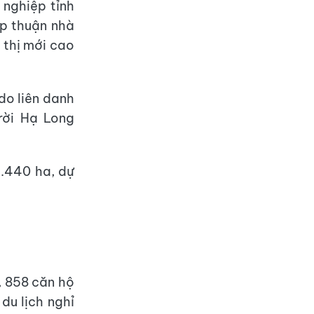
 nghiệp tỉnh
ấp thuận nhà
 thị mới cao
do liên danh
rời Hạ Long
1.440 ha, dự
, 858 căn hộ
du lịch nghỉ