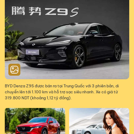
BYD Denza Z9S được bán ra tại Trung Quốc với 3 phiên bản, di
chuyển lên tới 1.100 km và hỗ trợ sạc siêu nhanh. Xe có giá từ
319.800 NDT (khoảng 1,12 tỷ đồng).