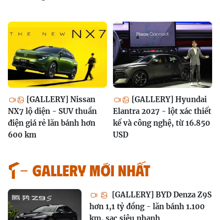
[GALLERY] Nissan
[GALLERY] Hyundai
NX7 lộ diện - SUV thuần
Elantra 2027 - lột xác thiết
điện giá rẻ lăn bánh hơn
kế và công nghệ, từ 16.850
600 km
USD
GALLERY MỚI NHẤT
[GALLERY] BYD Denza Z9S
hơn 1,1 tỷ đồng - lăn bánh 1.100
km, sạc siêu nhanh