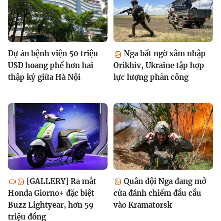
Dự án bệnh viện 50 triệu
Nga bất ngờ xâm nhập
USD hoang phế hơn hai
Orikhiv, Ukraine tập hợp
thập kỷ giữa Hà Nội
lực lượng phản công
[GALLERY] Ra mắt
Quân đội Nga đang mở
Honda Giorno+ đặc biệt
cửa đánh chiếm đầu cầu
Buzz Lightyear, hơn 59
vào Kramatorsk
triệu đồng