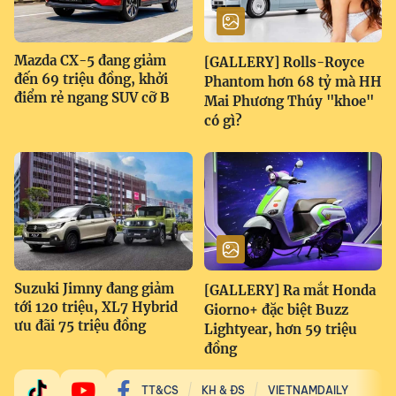
Mazda CX-5 đang giảm
[GALLERY] Rolls-Royce
đến 69 triệu đồng, khởi
Phantom hơn 68 tỷ mà HH
điểm rẻ ngang SUV cỡ B
Mai Phương Thúy "khoe"
có gì?
Suzuki Jimny đang giảm
[GALLERY] Ra mắt Honda
tới 120 triệu, XL7 Hybrid
Giorno+ đặc biệt Buzz
ưu đãi 75 triệu đồng
Lightyear, hơn 59 triệu
đồng
TT&CS
KH & ĐS
VIETNAMDAILY