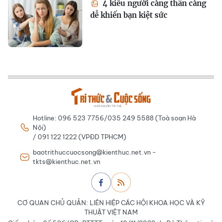
4 kiểu người càng thân càng
dễ khiến bạn kiệt sức
Hotline: 096 523 7756/035 249 5588 (Toà soạn Hà
Nội)
/ 091 122 1222 (VPĐD TPHCM)
baotrithuccuocsong@kienthuc.net.vn -
tkts@kienthuc.net.vn
CƠ QUAN CHỦ QUẢN: LIÊN HIỆP CÁC HỘI KHOA HỌC VÀ KỸ
THUẬT VIỆT NAM