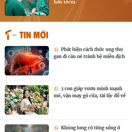
hơn 10cm
Tin mới
Phát hiện cách thức ung thư
gan di căn né tránh hệ miễn dịch
3 con giáp vươn mình mạnh
mẽ, vận may gõ cửa, tài lộc đổ về
Khủng long có từng sống ở