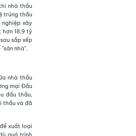
khi nhà thầu
ệ trúng thầu
h nghiệp xây
 hơn 18,9 tỷ
 sau sắp xếp
 "sân nhà".
iữa nhà thầu
ương mại Đầu
ệu đấu thầu,
i thầu và đã
đề xuất loại
dù quá trình