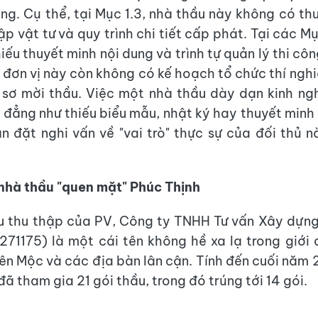
ọng. Cụ thể, tại Mục 1.3, nhà thầu này không có th
ập vật tư và quy trình chi tiết cấp phát. Tại các Mụ
ếu thuyết minh nội dung và trình tự quản lý thi cô
, đơn vị này còn không có kế hoạch tổ chức thí ngh
sơ mời thầu. Việc một nhà thầu dày dạn kinh ng
ơ đẳng như thiếu biểu mẫu, nhật ký hay thuyết minh 
ận đặt nghi vấn về "vai trò" thực sự của đối thủ n
nhà thầu "quen mặt" Phúc Thịnh
ệu thu thập của PV, Công ty TNHH Tư vấn Xây dựn
71175) là một cái tên không hề xa lạ trong giới 
ên Mộc và các địa bàn lân cận. Tính đến cuối năm
ã tham gia 21 gói thầu, trong đó trúng tới 14 gói.