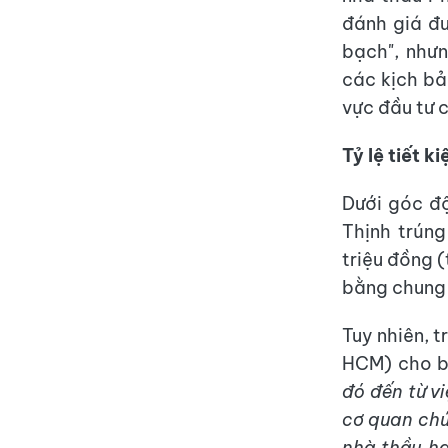
đánh giá đư
bạch", như
các kịch bản
vực đầu tư 
Tỷ lệ tiết k
Dưới góc độ
Thịnh trúng
triệu đồng 
bằng chung 
Tuy nhiên, 
HCM) cho b
đó đến từ v
cơ quan chứ
nhà thầu ha