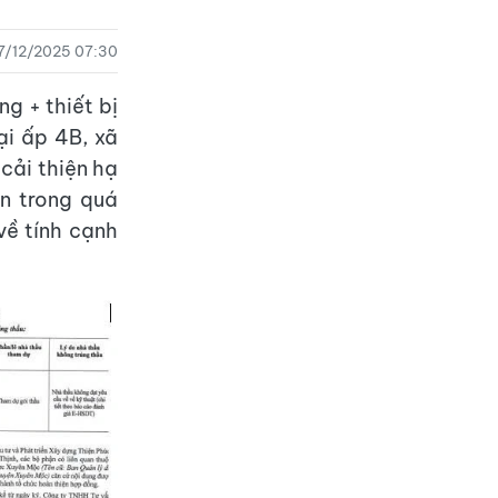
7/12/2025 07:30
g + thiết bị
ại ấp 4B, xã
cải thiện hạ
ến trong quá
về tính cạnh