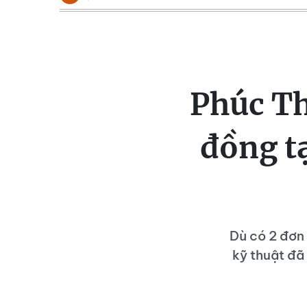
Phúc Th
đồng t
Dù có 2 đơn 
kỹ thuật đ