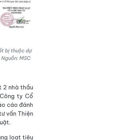
ết bị thuộc dự
m. Nguồn: MSC
t 2 nhà thầu
 Công ty Cổ
báo cáo đánh
tư vấn Thiện
uật.
ng loạt tiêu