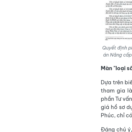
Quyết định ph
án Nâng cấp 
Màn "loại s
Dựa trên bi
tham gia l
phần Tư vấn
giá hồ sơ d
Phúc, chỉ c
Đáng chú ý,