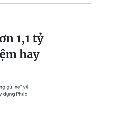
n 1,1 tỷ
iệm hay
ng gửi xe" về
y dựng Phúc