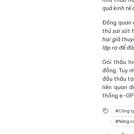
quả kinh tế 
Đồng quan 
thủ sai sót
hai giả thuy
lập ra để đả
Gói thầu h
đồng. Tuy n
đấu thầu tạ
liên quan 
thống e-GP
#Công ty
#Nâng cấp