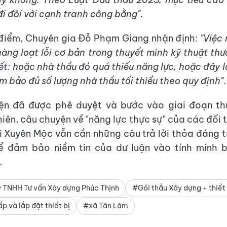
đi đôi với cạnh tranh công bằng"
.
điểm, Chuyên gia Đỗ Phạm Giang nhận định:
"Việc 
 hàng loạt lỗi cơ bản trong thuyết minh kỹ thuật th
ết: hoặc nhà thầu đó quá thiếu năng lực, hoặc đây 
m bảo đủ số lượng nhà thầu tối thiểu theo quy định"
.
iện đã được phê duyệt và bước vào giai đoạn th
hiên, câu chuyện về "năng lực thực sự" của các đối 
i Xuyên Mộc vẫn cần những câu trả lời thỏa đáng t
để đảm bảo niềm tin của dư luận vào tính minh 
.
 TNHH Tư vấn Xây dựng Phúc Thịnh
#Gói thầu Xây dựng + thiết 
 và lắp đặt thiết bị
#xã Tân Lâm