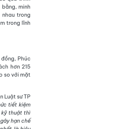
g bằng, minh
 nhau trong
ảm trong lĩnh
8 đồng, Phúc
sách hơn 215
o so với mặt
n Luật sư TP
mức tiết kiệm
kỹ thuật thì
 gây hạn chế
nhất là hiệu