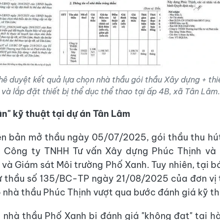
ê duyệt kết quả lựa chọn nhà thầu gói thầu Xây dựng + thi
và lắp đặt thiết bị thể dục thể thao tại ấp 4B, xã Tân Lâ
ân" kỹ thuật tại dự án Tân Lâm
ên bản mở thầu ngày 05/07/2025, gói thầu thu hú
à Công ty TNHH Tư vấn Xây dựng Phúc Thịnh và
 và Giám sát Môi trường Phố Xanh. Tuy nhiên, tại 
ự thầu số 135/BC-TP ngày 21/08/2025 của đơn vị 
ó nhà thầu Phúc Thịnh vượt qua bước đánh giá kỹ th
 nhà thầu Phố Xanh bị đánh giá "không đạt" tại hà