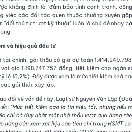
ợc khẳng định là "đảm bảo tính cạnh tranh, côn
ng việc các đối tác quen thuộc thường xuyên gặp
 "đối thủ tự trượt kỹ thuật" luôn là chủ đề nhạy c
công.
iệm và hiệu quả đầu tư
 tài chính, gói thầu có giá dự toán 1.414.249.79
 với giá 1.198.747.757 đồng, tiết kiệm cho ngân 
(tỷ lệ 15,2%). Đây được xem là mức tiết kiệm khá ca
các gói thầu xây lắp.
trao đổi về vấn đề này, Luật sư Nguyễn Văn Lập (Đoà
iết:
"Mức tiết kiệm cao là tín hiệu tốt, nhưng nếu 
iệc chỉ có duy nhất một nhà thầu vượt qua hàng rào 
c năng cần xem xét liệu các tiêu chí trong HSMT có
y không. Theo Luật Đấu thầu 2023, mục tiêu cao 