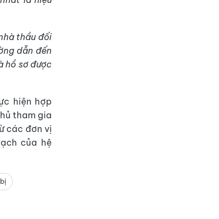
nhà thầu đối
ường dẫn đến
là hồ sơ được
ực hiện hợp
thủ tham gia
ừ các đơn vị
bạch của hệ
bị