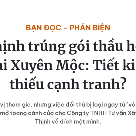
BẠN ĐỌC - PHẢN BIỆN
ịnh trúng gói thầu hơ
ại Xuyên Mộc: Tiết k
thiếu cạnh tranh?
vị tham gia, nhưng việc đối thủ bị loại ngay từ "vò
ã mở toang cánh cửa cho Công ty TNHH Tư vấn Xâ
Thịnh về đích một mình.