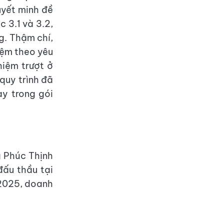
uyết minh đề
c 3.1 và 3.2,
ng. Thậm chí,
iệm theo yêu
hiệm trượt ở
quy trình đã
ày trong gói
g Phúc Thịnh
đấu thầu tại
 2025, doanh