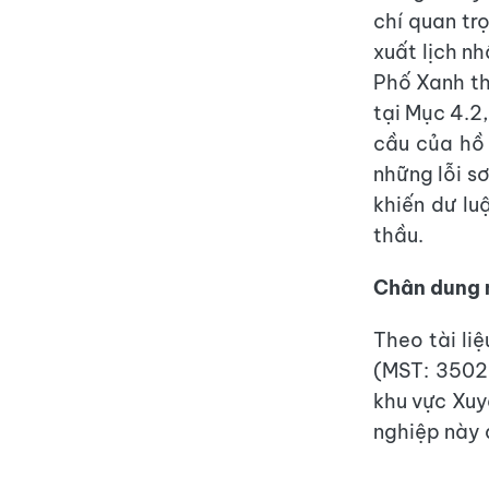
chí quan tr
xuất lịch nh
Phố Xanh thi
tại Mục 4.2
cầu của hồ 
những lỗi s
khiến dư lu
thầu.
Chân dung 
Theo tài li
(MST: 35022
khu vực Xuy
nghiệp này đ