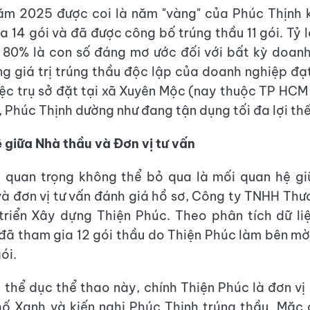
ăm 2025 được coi là năm "vàng" của Phúc Thịnh 
a 14 gói và đã được công bố trúng thầu 11 gói. Tỷ l
 80% là con số đáng mơ ước đối với bất kỳ doan
ng giá trị trúng thầu độc lập của doanh nghiệp đạt
iệc trụ sở đặt tại xã Xuyên Mộc (nay thuộc TP HCM
, Phúc Thịnh dường như đang tận dụng tối đa lợi thế
 giữa Nhà thầu và Đơn vị tư vấn
t quan trọng không thể bỏ qua là mối quan hệ g
và đơn vị tư vấn đánh giá hồ sơ, Công ty TNHH Th
triển Xây dựng Thiện Phúc. Theo phân tích dữ li
đã tham gia 12 gói thầu do Thiện Phúc làm bên mờ
ói.
u thể dục thể thao này, chính Thiện Phúc là đơn vị 
ố Xanh và kiến nghị Phúc Thịnh trúng thầu. Mặc 