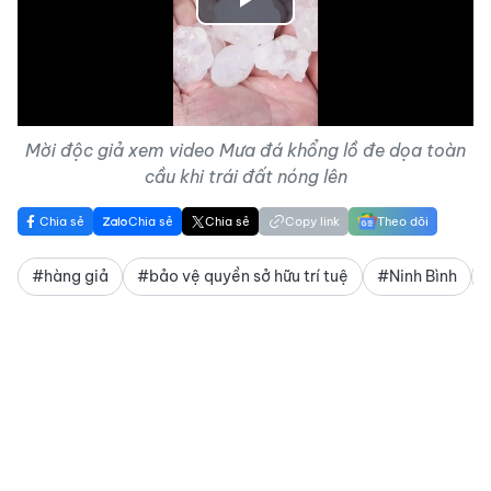
Play
Video
Mời độc giả xem video Mưa đá khổng lồ đe dọa toàn
cầu khi trái đất nóng lên
Chia sẻ
Chia sẻ
Chia sẻ
Copy link
Theo dõi
#hàng giả
#bảo vệ quyền sở hữu trí tuệ
#Ninh Bình