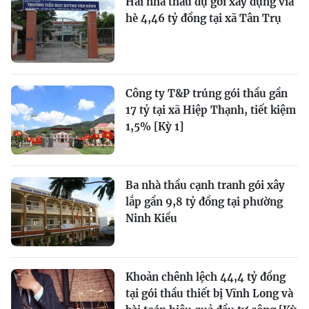
Hai nhà thầu dự gói xây dựng vỉa
hè 4,46 tỷ đồng tại xã Tân Trụ
Công ty T&P trúng gói thầu gần
17 tỷ tại xã Hiệp Thạnh, tiết kiệm
1,5% [Kỳ 1]
Ba nhà thầu cạnh tranh gói xây
lắp gần 9,8 tỷ đồng tại phường
Ninh Kiều
Khoản chênh lệch 44,4 tỷ đồng
tại gói thầu thiết bị Vĩnh Long và