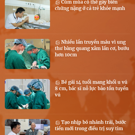
Cúm mùa có thể gây biến
chứng nặng ở cả trẻ khỏe mạnh
Nhiều lần truyền máu vì ung
thư bàng quang xâm lấn cơ, bướu
hơn 10cm
Bé gái 14 tuổi mang khối u vú
8 cm, bác sĩ nỗ lực bảo tồn tuyến
vú
Tạo nhịp bó nhánh trái, bước
tiến mới trong điều trị suy tim