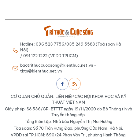
Hotline: 096 523 7756/035 249 5588 (Toà soạn Hà
Nội)
/ 091 122 1222 (VPĐD TPHCM)
baotrithuccuocsong@kienthuc.net.vn -
tkts@kienthuc.net.vn
CƠ QUAN CHỦ QUẢN: LIÊN HIỆP CÁC HỘI KHOA HỌC VÀ KỸ
THUẬT VIỆT NAM
Giấy phép: Số 536/GP-BTTTT ngày 19/11/2020 do Bộ Thông tin và
Truyền thông cấp.
Tổng Biên tập: Nhà báo Nguyễn Thị Mai Hương
Tòa soạn: Số 70 Trần Hưng Đạo, phường Cửa Nam, Hà Nội.
VPĐD tại TP.HCM: 590/24 Phan Văn Trị, phường Hạnh Thông,