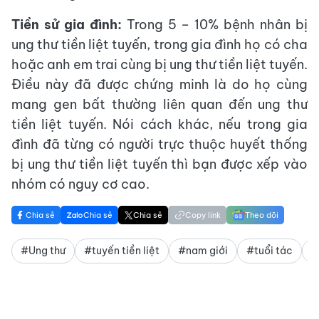
Tiền sử gia đình:
Trong 5 – 10% bệnh nhân bị
ung thư tiền liệt tuyến, trong gia đình họ có cha
hoặc anh em trai cùng bị ung thư tiền liệt tuyến.
Điều này đã được chứng minh là do họ cùng
mang gen bất thường liên quan đến ung thư
tiền liệt tuyến. Nói cách khác, nếu trong gia
đình đã từng có người trực thuộc huyết thống
bị ung thư tiền liệt tuyến thì bạn được xếp vào
nhóm có nguy cơ cao.
Chia sẻ
Chia sẻ
Chia sẻ
Copy link
Theo dõi
#Ung thư
#tuyến tiền liệt
#nam giới
#tuổi tác
#