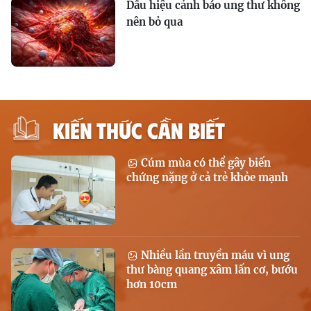
Dấu hiệu cảnh báo ung thư không
nên bỏ qua
KIẾN THỨC CẦN BIẾT
Cúm mùa có thể gây biến
chứng nặng ở cả trẻ khỏe mạnh
Nhiều lần truyền máu vì ung
thư bàng quang xâm lấn cơ, bướu
hơn 10cm